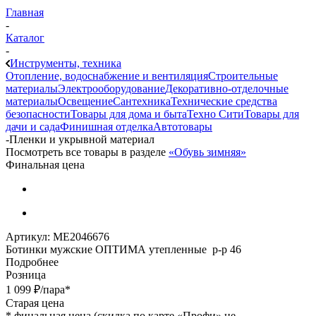
Главная
-
Каталог
-
Инструменты, техника
Отопление, водоснабжение и вентиляция
Строительные
материалы
Электрооборудование
Декоративно-отделочные
материалы
Освещение
Сантехника
Технические средства
безопасности
Товары для дома и быта
Техно Сити
Товары для
дачи и сада
Финишная отделка
Автотовары
-
Пленки и укрывной материал
Посмотреть все товары в разделе
«Обувь зимняя»
Финальная цена
Артикул:
МЕ2046676
Ботинки мужские ОПТИМА утепленные р-р 46
Подробнее
Розница
1 099
₽
/пара
*
Старая цена
*
финальная цена (скидка по карте «Профи» не