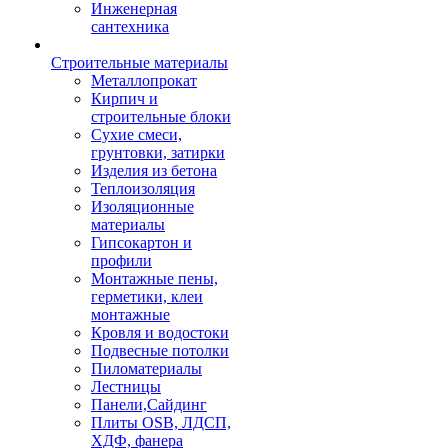
Инженерная
сантехника
Строительные материалы
Металлопрокат
Кирпич и
строительные блоки
Сухие смеси,
грунтовки, затирки
Изделия из бетона
Теплоизоляция
Изоляционные
материалы
Гипсокартон и
профили
Монтажные пены,
герметики, клеи
монтажные
Кровля и водостоки
Подвесные потолки
Пиломатериалы
Лестницы
Панели,Сайдинг
Плиты OSB, ЛДСП,
ХДФ, фанера