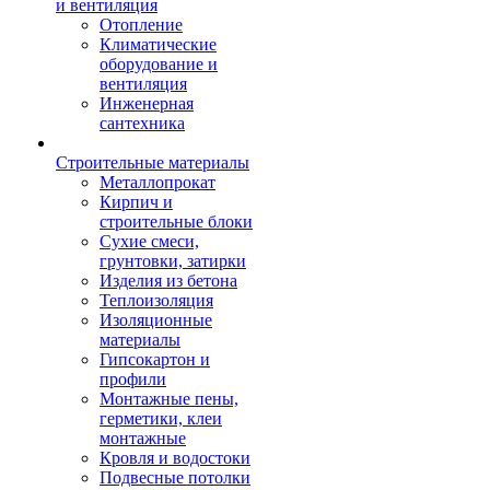
и вентиляция
Отопление
Климатические
оборудование и
вентиляция
Инженерная
сантехника
Строительные материалы
Металлопрокат
Кирпич и
строительные блоки
Сухие смеси,
грунтовки, затирки
Изделия из бетона
Теплоизоляция
Изоляционные
материалы
Гипсокартон и
профили
Монтажные пены,
герметики, клеи
монтажные
Кровля и водостоки
Подвесные потолки