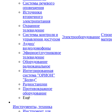
Системы речевого
оповещения
Источники
вторичного
электропитания
Охранное
телевидение
Системы контроля и
Строи
Электрооборудование
управления доступом
матер
Аудио/
видеодомофоны
Эфирное/спутниковое
телевидение
Оборудование
радиоканальное
Интегрированная
система "ОРИОН"
"Болид"
Радиостанции
Противокражное
оборудование
Ещё
Инструменты, техника
Инструмент для