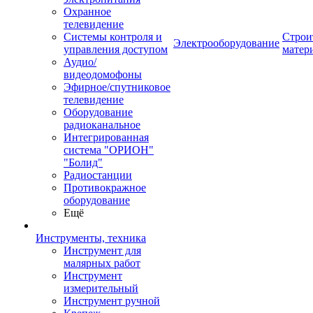
Охранное
телевидение
Системы контроля и
Строи
Электрооборудование
управления доступом
матер
Аудио/
видеодомофоны
Эфирное/спутниковое
телевидение
Оборудование
радиоканальное
Интегрированная
система "ОРИОН"
"Болид"
Радиостанции
Противокражное
оборудование
Ещё
Инструменты, техника
Инструмент для
малярных работ
Инструмент
измерительный
Инструмент ручной