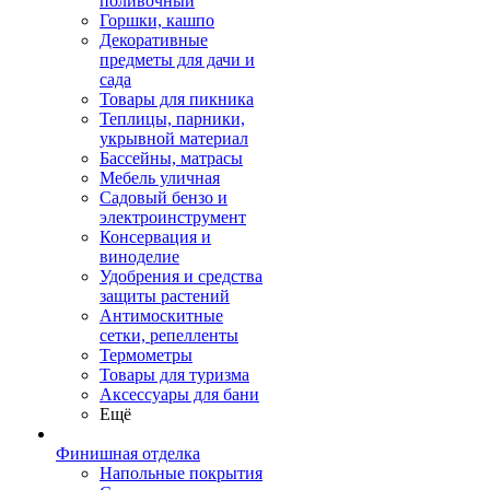
поливочный
Горшки, кашпо
Декоративные
предметы для дачи и
сада
Товары для пикника
Теплицы, парники,
укрывной материал
Бассейны, матрасы
Мебель уличная
Садовый бензо и
электроинструмент
Консервация и
виноделие
Удобрения и средства
защиты растений
Антимоскитные
сетки, репелленты
Термометры
Товары для туризма
Аксессуары для бани
Ещё
Финишная отделка
Напольные покрытия