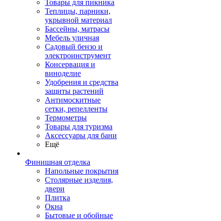
Товары для пикника
Теплицы, парники,
укрывной материал
Бассейны, матрасы
Мебель уличная
Садовый бензо и
электроинструмент
Консервация и
виноделие
Удобрения и средства
защиты растений
Антимоскитные
сетки, репелленты
Термометры
Товары для туризма
Аксессуары для бани
Ещё
Финишная отделка
Напольные покрытия
Столярные изделия,
двери
Плитка
Окна
Бытовые и обойные