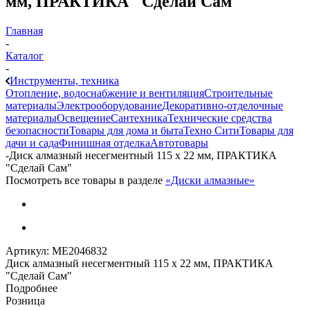
мм, ПРАКТИКА "Сделай Сам"
Главная
-
Каталог
-
Инструменты, техника
Отопление, водоснабжение и вентиляция
Строительные
материалы
Электрооборудование
Декоративно-отделочные
материалы
Освещение
Сантехника
Технические средства
безопасности
Товары для дома и быта
Техно Сити
Товары для
дачи и сада
Финишная отделка
Автотовары
-
Диск алмазный несегментный 115 х 22 мм, ПРАКТИКА
"Сделай Сам"
Посмотреть все товары в разделе
«Диски алмазные»
Артикул:
МЕ2046832
Диск алмазный несегментный 115 х 22 мм, ПРАКТИКА
"Сделай Сам"
Подробнее
Розница