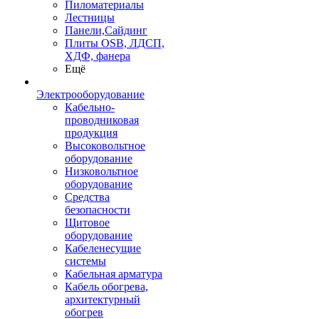
Пиломатериалы
Лестницы
Панели,Сайдинг
Плиты OSB, ЛДСП,
ХДФ, фанера
Ещё
Электрооборудование
Кабельно-
проводниковая
продукция
Высоковольтное
оборудование
Низковольтное
оборудование
Средства
безопасности
Щитовое
оборудование
Кабеленесущие
системы
Кабельная арматура
Кабель обогрева,
архитектурный
обогрев