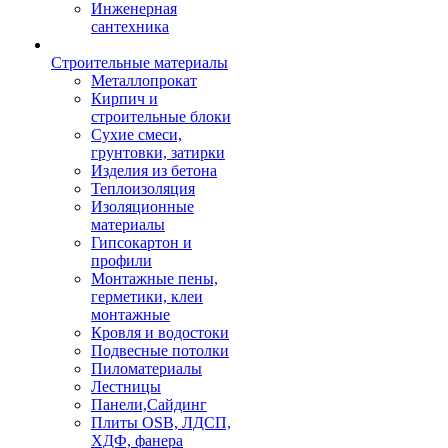
Инженерная
сантехника
Строительные материалы
Металлопрокат
Кирпич и
строительные блоки
Сухие смеси,
грунтовки, затирки
Изделия из бетона
Теплоизоляция
Изоляционные
материалы
Гипсокартон и
профили
Монтажные пены,
герметики, клеи
монтажные
Кровля и водостоки
Подвесные потолки
Пиломатериалы
Лестницы
Панели,Сайдинг
Плиты OSB, ЛДСП,
ХДФ, фанера