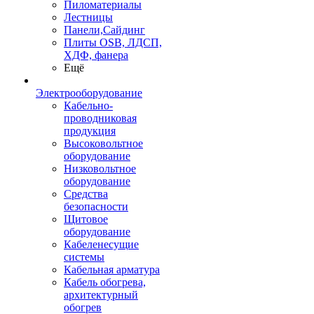
Пиломатериалы
Лестницы
Панели,Сайдинг
Плиты OSB, ЛДСП,
ХДФ, фанера
Ещё
Электрооборудование
Кабельно-
проводниковая
продукция
Высоковольтное
оборудование
Низковольтное
оборудование
Средства
безопасности
Щитовое
оборудование
Кабеленесущие
системы
Кабельная арматура
Кабель обогрева,
архитектурный
обогрев