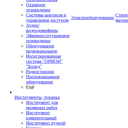
Охранное
телевидение
Системы контроля и
Строи
Электрооборудование
управления доступом
матер
Аудио/
видеодомофоны
Эфирное/спутниковое
телевидение
Оборудование
радиоканальное
Интегрированная
система "ОРИОН"
"Болид"
Радиостанции
Противокражное
оборудование
Ещё
Инструменты, техника
Инструмент для
малярных работ
Инструмент
измерительный
Инструмент ручной