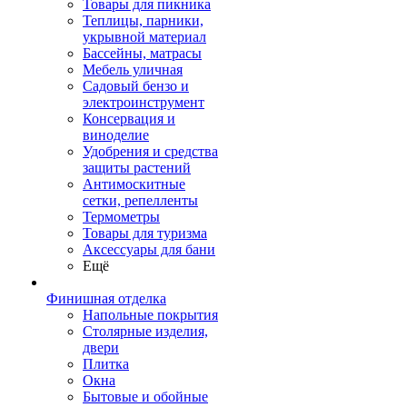
Товары для пикника
Теплицы, парники,
укрывной материал
Бассейны, матрасы
Мебель уличная
Садовый бензо и
электроинструмент
Консервация и
виноделие
Удобрения и средства
защиты растений
Антимоскитные
сетки, репелленты
Термометры
Товары для туризма
Аксессуары для бани
Ещё
Финишная отделка
Напольные покрытия
Столярные изделия,
двери
Плитка
Окна
Бытовые и обойные