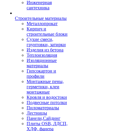
Инженерная
сантехника
Строительные материалы
Металлопрокат
Кирпич и
строительные блоки
Сухие смеси,
грунтовки, затирки
Изделия из бетона
Теплоизоляция
Изоляционные
материалы
Гипсокартон и
профили
Монтажные пены,
герметики, клеи
монтажные
Кровля и водостоки
Подвесные потолки
Пиломатериалы
Лестницы
Панели,Сайдинг
Плиты OSB, ЛДСП,
ХДФ, фанера