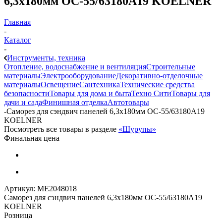
6,3х180мм OC-55/63180A19 KOELNER
Главная
-
Каталог
-
Инструменты, техника
Отопление, водоснабжение и вентиляция
Строительные
материалы
Электрооборудование
Декоративно-отделочные
материалы
Освещение
Сантехника
Технические средства
безопасности
Товары для дома и быта
Техно Сити
Товары для
дачи и сада
Финишная отделка
Автотовары
-
Саморез для сэндвич панелей 6,3х180мм OC-55/63180A19
KOELNER
Посмотреть все товары в разделе
«Шурупы»
Финальная цена
Артикул:
МЕ2048018
Саморез для сэндвич панелей 6,3х180мм OC-55/63180A19
KOELNER
Розница