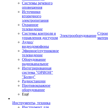
Системы речевого
оповещения
Источники
вторичного
электропитания
Охранное
телевидение
Системы контроля и
Строи
Электрооборудование
управления доступом
матер
Аудио/
видеодомофоны
Эфирное/спутниковое
телевидение
Оборудование
радиоканальное
Интегрированная
система "ОРИОН"
"Болид"
Радиостанции
Противокражное
оборудование
Ещё
Инструменты, техника
Инструмент для