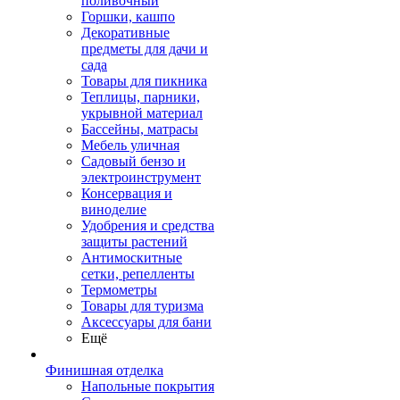
поливочный
Горшки, кашпо
Декоративные
предметы для дачи и
сада
Товары для пикника
Теплицы, парники,
укрывной материал
Бассейны, матрасы
Мебель уличная
Садовый бензо и
электроинструмент
Консервация и
виноделие
Удобрения и средства
защиты растений
Антимоскитные
сетки, репелленты
Термометры
Товары для туризма
Аксессуары для бани
Ещё
Финишная отделка
Напольные покрытия