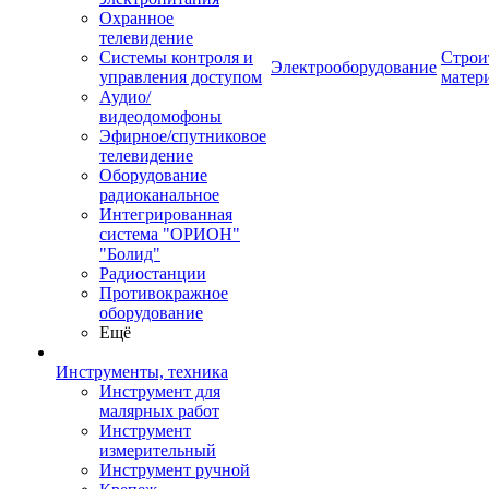
Охранное
телевидение
Системы контроля и
Строи
Электрооборудование
управления доступом
матер
Аудио/
видеодомофоны
Эфирное/спутниковое
телевидение
Оборудование
радиоканальное
Интегрированная
система "ОРИОН"
"Болид"
Радиостанции
Противокражное
оборудование
Ещё
Инструменты, техника
Инструмент для
малярных работ
Инструмент
измерительный
Инструмент ручной