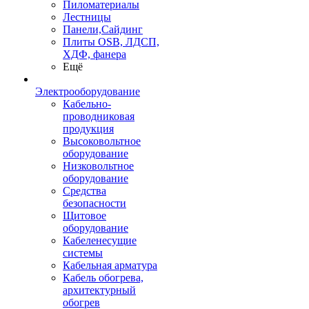
Пиломатериалы
Лестницы
Панели,Сайдинг
Плиты OSB, ЛДСП,
ХДФ, фанера
Ещё
Электрооборудование
Кабельно-
проводниковая
продукция
Высоковольтное
оборудование
Низковольтное
оборудование
Средства
безопасности
Щитовое
оборудование
Кабеленесущие
системы
Кабельная арматура
Кабель обогрева,
архитектурный
обогрев