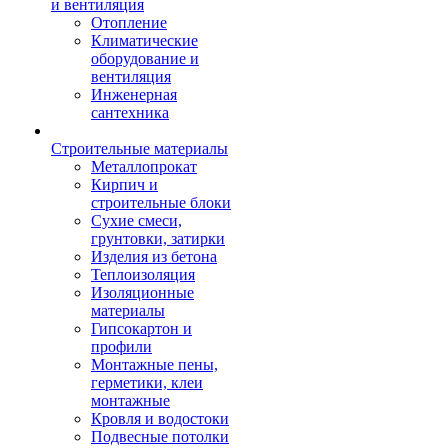
и вентиляция
Отопление
Климатические
оборудование и
вентиляция
Инженерная
сантехника
Строительные материалы
Металлопрокат
Кирпич и
строительные блоки
Сухие смеси,
грунтовки, затирки
Изделия из бетона
Теплоизоляция
Изоляционные
материалы
Гипсокартон и
профили
Монтажные пены,
герметики, клеи
монтажные
Кровля и водостоки
Подвесные потолки