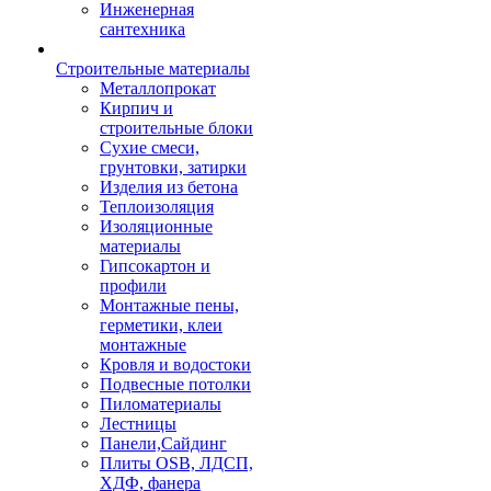
Инженерная
сантехника
Строительные материалы
Металлопрокат
Кирпич и
строительные блоки
Сухие смеси,
грунтовки, затирки
Изделия из бетона
Теплоизоляция
Изоляционные
материалы
Гипсокартон и
профили
Монтажные пены,
герметики, клеи
монтажные
Кровля и водостоки
Подвесные потолки
Пиломатериалы
Лестницы
Панели,Сайдинг
Плиты OSB, ЛДСП,
ХДФ, фанера