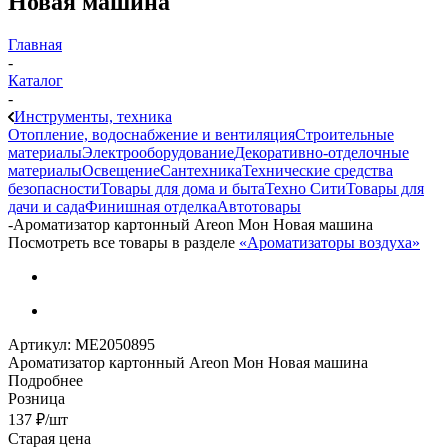
Новая машина
Главная
-
Каталог
-
Инструменты, техника
Отопление, водоснабжение и вентиляция
Строительные
материалы
Электрооборудование
Декоративно-отделочные
материалы
Освещение
Сантехника
Технические средства
безопасности
Товары для дома и быта
Техно Сити
Товары для
дачи и сада
Финишная отделка
Автотовары
-
Ароматизатор картонный Areon Мон Новая машина
Посмотреть все товары в разделе
«Ароматизаторы воздуха»
Артикул:
МЕ2050895
Ароматизатор картонный Areon Мон Новая машина
Подробнее
Розница
137
₽
/шт
Старая цена