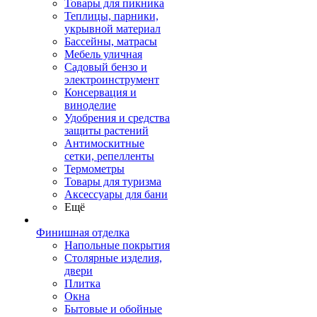
Товары для пикника
Теплицы, парники,
укрывной материал
Бассейны, матрасы
Мебель уличная
Садовый бензо и
электроинструмент
Консервация и
виноделие
Удобрения и средства
защиты растений
Антимоскитные
сетки, репелленты
Термометры
Товары для туризма
Аксессуары для бани
Ещё
Финишная отделка
Напольные покрытия
Столярные изделия,
двери
Плитка
Окна
Бытовые и обойные