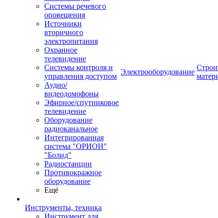
Системы речевого
оповещения
Источники
вторичного
электропитания
Охранное
телевидение
Системы контроля и
Строи
Электрооборудование
управления доступом
матер
Аудио/
видеодомофоны
Эфирное/спутниковое
телевидение
Оборудование
радиоканальное
Интегрированная
система "ОРИОН"
"Болид"
Радиостанции
Противокражное
оборудование
Ещё
Инструменты, техника
Инструмент для