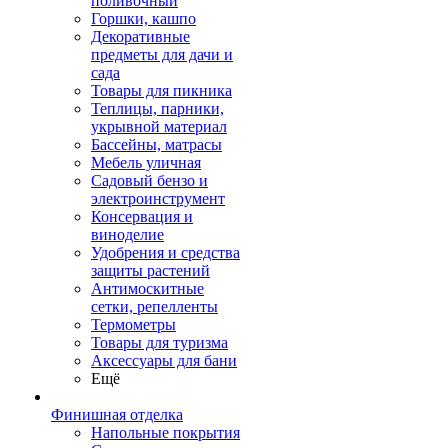
поливочный
Горшки, кашпо
Декоративные
предметы для дачи и
сада
Товары для пикника
Теплицы, парники,
укрывной материал
Бассейны, матрасы
Мебель уличная
Садовый бензо и
электроинструмент
Консервация и
виноделие
Удобрения и средства
защиты растений
Антимоскитные
сетки, репелленты
Термометры
Товары для туризма
Аксессуары для бани
Ещё
Финишная отделка
Напольные покрытия