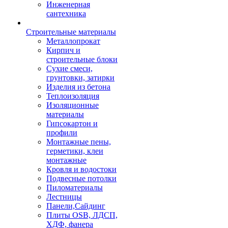
Инженерная
сантехника
Строительные материалы
Металлопрокат
Кирпич и
строительные блоки
Сухие смеси,
грунтовки, затирки
Изделия из бетона
Теплоизоляция
Изоляционные
материалы
Гипсокартон и
профили
Монтажные пены,
герметики, клеи
монтажные
Кровля и водостоки
Подвесные потолки
Пиломатериалы
Лестницы
Панели,Сайдинг
Плиты OSB, ЛДСП,
ХДФ, фанера