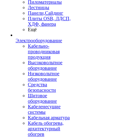
Пиломатериалы
Лестницы
Панели,Сайдинг
Плиты OSB, ЛДСП,
ХДФ, фанера
Ещё
Электрооборудование
Кабельно-
проводниковая
продукция
Высоковольтное
оборудование
Низковольтное
оборудование
Средства
безопасности
Щитовое
оборудование
Кабеленесущие
системы
Кабельная арматура
Кабель обогрева,
архитектурный
обогрев