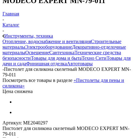
MODECO EXPERT MN-79-011
Главная
-
Каталог
-
Инструменты, техника
Отопление, водоснабжение и вентиляция
Строительные
материалы
Электрооборудование
Декоративно-отделочные
материалы
Освещение
Сантехника
Технические средства
безопасности
Товары для дома и быта
Техно Сити
Товары для
дачи и сада
Финишная отделка
Автотовары
-
Пистолет для силикона скелетный MODECO EXPERT MN-
79-011
Посмотреть все товары в разделе
«Пистолеты для пены и
силикона»
Цена снижена
Артикул:
МЕ2040297
Пистолет для силикона скелетный MODECO EXPERT MN-
79-011