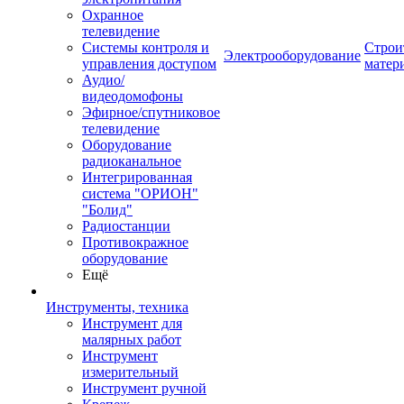
Охранное
телевидение
Системы контроля и
Строи
Электрооборудование
управления доступом
матер
Аудио/
видеодомофоны
Эфирное/спутниковое
телевидение
Оборудование
радиоканальное
Интегрированная
система "ОРИОН"
"Болид"
Радиостанции
Противокражное
оборудование
Ещё
Инструменты, техника
Инструмент для
малярных работ
Инструмент
измерительный
Инструмент ручной