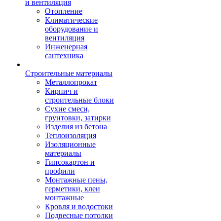
и вентиляция
Отопление
Климатические
оборудование и
вентиляция
Инженерная
сантехника
Строительные материалы
Металлопрокат
Кирпич и
строительные блоки
Сухие смеси,
грунтовки, затирки
Изделия из бетона
Теплоизоляция
Изоляционные
материалы
Гипсокартон и
профили
Монтажные пены,
герметики, клеи
монтажные
Кровля и водостоки
Подвесные потолки