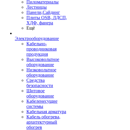
Пиломатериалы
Лестницы
Панели,Сайдинг
Плиты OSB, ЛДСП,
ХДФ, фанера
Ещё
Электрооборудование
Кабельно-
проводниковая
продукция
Высоковольтное
оборудование
Низковольтное
оборудование
Средства
безопасности
Щитовое
оборудование
Кабеленесущие
системы
Кабельная арматура
Кабель обогрева,
архитектурный
обогрев