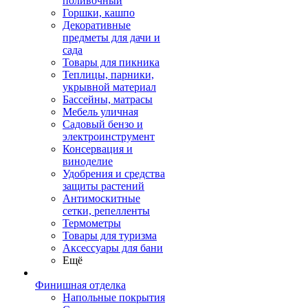
поливочный
Горшки, кашпо
Декоративные
предметы для дачи и
сада
Товары для пикника
Теплицы, парники,
укрывной материал
Бассейны, матрасы
Мебель уличная
Садовый бензо и
электроинструмент
Консервация и
виноделие
Удобрения и средства
защиты растений
Антимоскитные
сетки, репелленты
Термометры
Товары для туризма
Аксессуары для бани
Ещё
Финишная отделка
Напольные покрытия