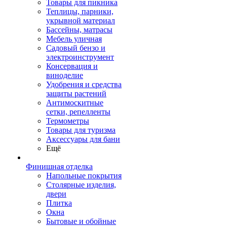
Товары для пикника
Теплицы, парники,
укрывной материал
Бассейны, матрасы
Мебель уличная
Садовый бензо и
электроинструмент
Консервация и
виноделие
Удобрения и средства
защиты растений
Антимоскитные
сетки, репелленты
Термометры
Товары для туризма
Аксессуары для бани
Ещё
Финишная отделка
Напольные покрытия
Столярные изделия,
двери
Плитка
Окна
Бытовые и обойные