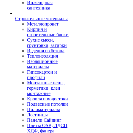
Инженерная
сантехника
Строительные материалы
Металлопрокат
Кирпич и
строительные блоки
Сухие смеси,
грунтовки, затирки
Изделия из бетона
Теплоизоляция
Изоляционные
материалы
Гипсокартон и
профили
Монтажные пены,
герметики, клеи
монтажные
Кровля и водостоки
Подвесные потолки
Пиломатериалы
Лестницы
Панели,Сайдинг
Плиты OSB, ЛДСП,
ХДФ, фанера