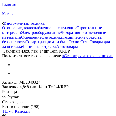
Главная
-
Каталог
-
Инструменты, техника
Отопление, водоснабжение и вентиляция
Строительные
материалы
Электрооборудование
Декоративно-отделочные
материалы
Освещение
Сантехника
Технические средства
безопасности
Товары для дома и быта
Техно Сити
Товары для
дачи и сада
Финишная отделка
Автотовары
-
Заклепки 4,8x8 пак. 14шт Tech-KREP
Посмотреть все товары в разделе
«Степлеры и заклепочники»
Артикул:
МЕ2040327
Заклепки 4,8x8 пак. 14шт Tech-KREP
Розница
55
₽
/упак
Старая цена
Есть в наличии
(198)
ТЦ ул. Камская
60