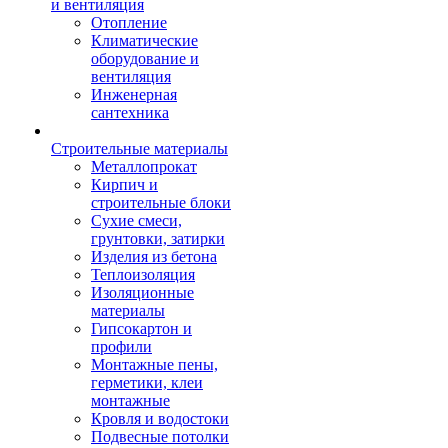
и вентиляция
Отопление
Климатические
оборудование и
вентиляция
Инженерная
сантехника
Строительные материалы
Металлопрокат
Кирпич и
строительные блоки
Сухие смеси,
грунтовки, затирки
Изделия из бетона
Теплоизоляция
Изоляционные
материалы
Гипсокартон и
профили
Монтажные пены,
герметики, клеи
монтажные
Кровля и водостоки
Подвесные потолки