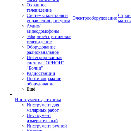
Охранное
телевидение
Системы контроля и
Строи
Электрооборудование
управления доступом
матер
Аудио/
видеодомофоны
Эфирное/спутниковое
телевидение
Оборудование
радиоканальное
Интегрированная
система "ОРИОН"
"Болид"
Радиостанции
Противокражное
оборудование
Ещё
Инструменты, техника
Инструмент для
малярных работ
Инструмент
измерительный
Инструмент ручной