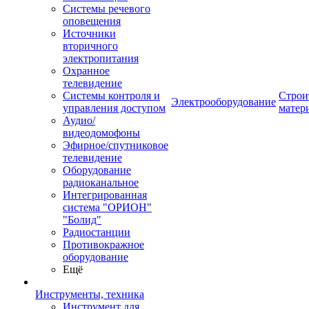
Системы речевого
оповещения
Источники
вторичного
электропитания
Охранное
телевидение
Системы контроля и
Строи
Электрооборудование
управления доступом
матер
Аудио/
видеодомофоны
Эфирное/спутниковое
телевидение
Оборудование
радиоканальное
Интегрированная
система "ОРИОН"
"Болид"
Радиостанции
Противокражное
оборудование
Ещё
Инструменты, техника
Инструмент для