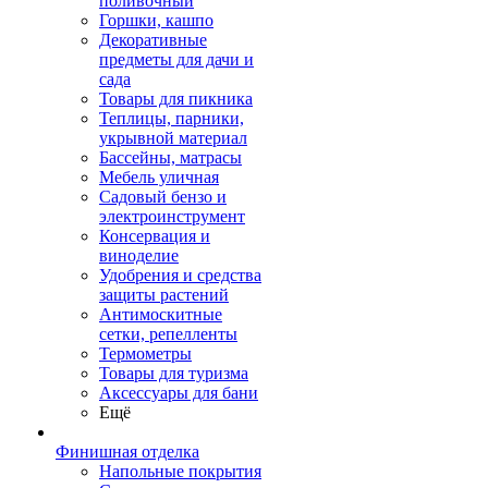
поливочный
Горшки, кашпо
Декоративные
предметы для дачи и
сада
Товары для пикника
Теплицы, парники,
укрывной материал
Бассейны, матрасы
Мебель уличная
Садовый бензо и
электроинструмент
Консервация и
виноделие
Удобрения и средства
защиты растений
Антимоскитные
сетки, репелленты
Термометры
Товары для туризма
Аксессуары для бани
Ещё
Финишная отделка
Напольные покрытия