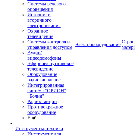
Системы речевого
оповещения
Источники
вторичного
электропитания
Охранное
телевидение
Системы контроля и
Строи
Электрооборудование
управления доступом
матер
Аудио/
видеодомофоны
Эфирное/спутниковое
телевидение
Оборудование
радиоканальное
Интегрированная
система "ОРИОН"
"Болид"
Радиостанции
Противокражное
оборудование
Ещё
Инструменты, техника
Инструмент для