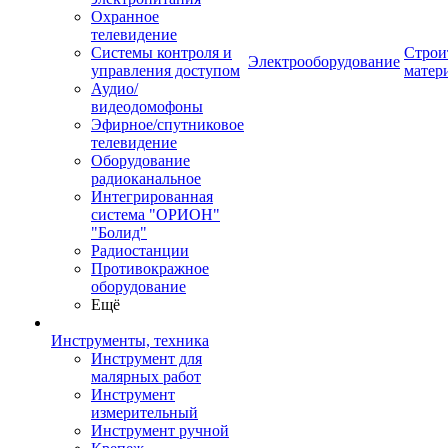
Охранное
телевидение
Системы контроля и
Строи
Электрооборудование
управления доступом
матер
Аудио/
видеодомофоны
Эфирное/спутниковое
телевидение
Оборудование
радиоканальное
Интегрированная
система "ОРИОН"
"Болид"
Радиостанции
Противокражное
оборудование
Ещё
Инструменты, техника
Инструмент для
малярных работ
Инструмент
измерительный
Инструмент ручной