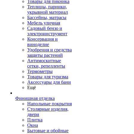
Товары для пикника
Теплицы, парники,
укрывной материал
Бассейны, матрасы
Мебель уличная
Садовый бензо и
электроинструмент
Консервация и
виноделие
Удобрения и средства
защиты растений
Антимоскитные
сетки, репелленты
Термометры
Товары для туризма
Аксессуары для бани
Ещё
Финишная отделка
Напольные покрытия
Столярные изделия,
двери
Плитка
Окна
Бытовые и обойные