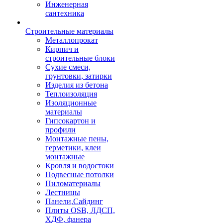
Инженерная
сантехника
Строительные материалы
Металлопрокат
Кирпич и
строительные блоки
Сухие смеси,
грунтовки, затирки
Изделия из бетона
Теплоизоляция
Изоляционные
материалы
Гипсокартон и
профили
Монтажные пены,
герметики, клеи
монтажные
Кровля и водостоки
Подвесные потолки
Пиломатериалы
Лестницы
Панели,Сайдинг
Плиты OSB, ЛДСП,
ХДФ, фанера