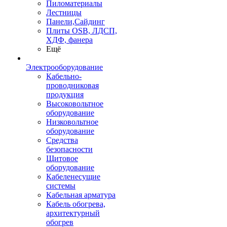
Пиломатериалы
Лестницы
Панели,Сайдинг
Плиты OSB, ЛДСП,
ХДФ, фанера
Ещё
Электрооборудование
Кабельно-
проводниковая
продукция
Высоковольтное
оборудование
Низковольтное
оборудование
Средства
безопасности
Щитовое
оборудование
Кабеленесущие
системы
Кабельная арматура
Кабель обогрева,
архитектурный
обогрев