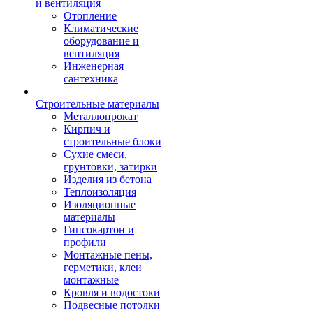
и вентиляция
Отопление
Климатические
оборудование и
вентиляция
Инженерная
сантехника
Строительные материалы
Металлопрокат
Кирпич и
строительные блоки
Сухие смеси,
грунтовки, затирки
Изделия из бетона
Теплоизоляция
Изоляционные
материалы
Гипсокартон и
профили
Монтажные пены,
герметики, клеи
монтажные
Кровля и водостоки
Подвесные потолки