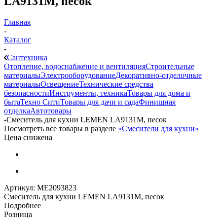
LA9131M, песок
Главная
-
Каталог
-
Сантехника
Отопление, водоснабжение и вентиляция
Строительные
материалы
Электрооборудование
Декоративно-отделочные
материалы
Освещение
Технические средства
безопасности
Инструменты, техника
Товары для дома и
быта
Техно Сити
Товары для дачи и сада
Финишная
отделка
Автотовары
-
Смеситель для кухни LEMEN LA9131M, песок
Посмотреть все товары в разделе
«Смесители для кухни»
Цена снижена
Артикул:
МЕ2093823
Смеситель для кухни LEMEN LA9131M, песок
Подробнее
Розница