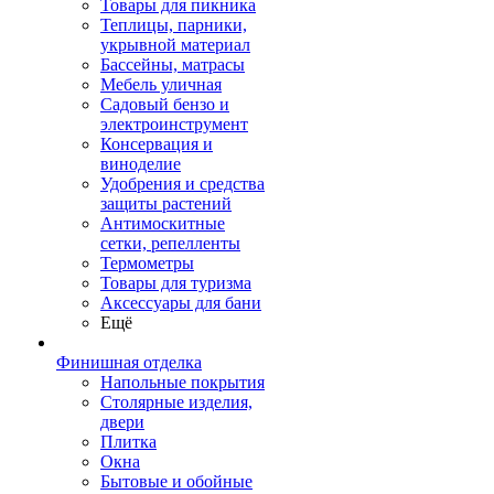
Товары для пикника
Теплицы, парники,
укрывной материал
Бассейны, матрасы
Мебель уличная
Садовый бензо и
электроинструмент
Консервация и
виноделие
Удобрения и средства
защиты растений
Антимоскитные
сетки, репелленты
Термометры
Товары для туризма
Аксессуары для бани
Ещё
Финишная отделка
Напольные покрытия
Столярные изделия,
двери
Плитка
Окна
Бытовые и обойные