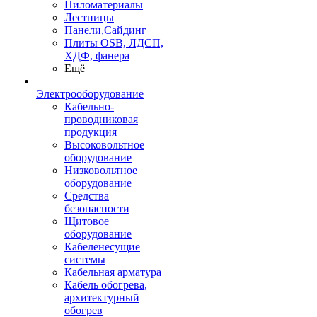
Пиломатериалы
Лестницы
Панели,Сайдинг
Плиты OSB, ЛДСП,
ХДФ, фанера
Ещё
Электрооборудование
Кабельно-
проводниковая
продукция
Высоковольтное
оборудование
Низковольтное
оборудование
Средства
безопасности
Щитовое
оборудование
Кабеленесущие
системы
Кабельная арматура
Кабель обогрева,
архитектурный
обогрев