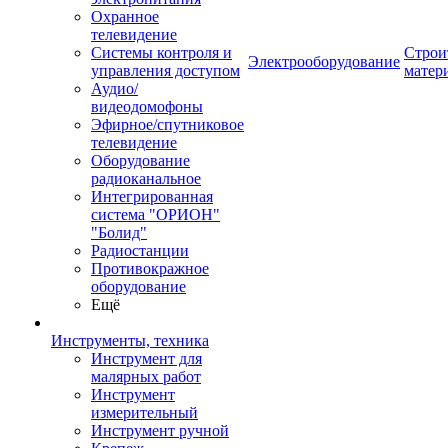
Охранное
телевидение
Системы контроля и
Строи
Электрооборудование
управления доступом
матер
Аудио/
видеодомофоны
Эфирное/спутниковое
телевидение
Оборудование
радиоканальное
Интегрированная
система "ОРИОН"
"Болид"
Радиостанции
Противокражное
оборудование
Ещё
Инструменты, техника
Инструмент для
малярных работ
Инструмент
измерительный
Инструмент ручной