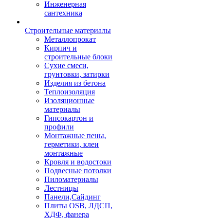
Инженерная
сантехника
Строительные материалы
Металлопрокат
Кирпич и
строительные блоки
Сухие смеси,
грунтовки, затирки
Изделия из бетона
Теплоизоляция
Изоляционные
материалы
Гипсокартон и
профили
Монтажные пены,
герметики, клеи
монтажные
Кровля и водостоки
Подвесные потолки
Пиломатериалы
Лестницы
Панели,Сайдинг
Плиты OSB, ЛДСП,
ХДФ, фанера