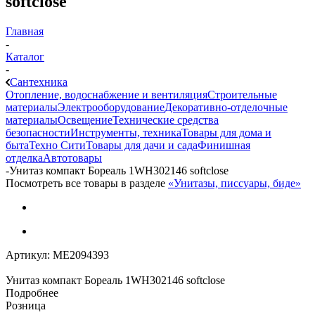
softclose
Главная
-
Каталог
-
Сантехника
Отопление, водоснабжение и вентиляция
Строительные
материалы
Электрооборудование
Декоративно-отделочные
материалы
Освещение
Технические средства
безопасности
Инструменты, техника
Товары для дома и
быта
Техно Сити
Товары для дачи и сада
Финишная
отделка
Автотовары
-
Унитаз компакт Бореаль 1WH302146 softclose
Посмотреть все товары в разделе
«Унитазы, писсуары, биде»
Артикул:
МЕ2094393
Унитаз компакт Бореаль 1WH302146 softclose
Подробнее
Розница