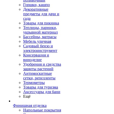
поливочный
Горшки, кашпо
Декоративные
предметы для дачи и
сада
Товары для пикника
Теплицы, парники,
укрывной материал
Бассейны, матрасы
Мебель уличная
Садовый бензо и
электроинструмент
Консервация и
виноделие
Удобрения и средства
защиты растений
Антимоскитные
сетки, репелленты
Термометры
Товары для туризма
Аксессуары для бани
Ещё
Финишная отделка
Напольные покрытия