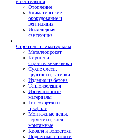
и вентиляция
Отопление
Климатические
оборудование и
вентиляция
Инженерная
сантехника
Строительные материалы
Металлопрокат
Кирпич и
строительные блоки
Сухие смеси,
грунтовки, затирки
Изделия из бетона
Теплоизоляция
Изоляционные
материалы
Гипсокартон и
профили
Монтажные пены,
герметики, клеи
монтажные
Кровля и водостоки
Подвесные потолки