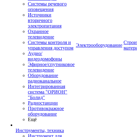
Системы речевого
оповещения
Источники
вторичного
электропитания
Охранное
телевидение
Системы контроля и
Строи
Электрооборудование
управления доступом
матер
Аудио/
видеодомофоны
Эфирное/спутниковое
телевидение
Оборудование
радиоканальное
Интегрированная
система "ОРИОН"
"Болид"
Радиостанции
Противокражное
оборудование
Ещё
Инструменты, техника
Инструмент для