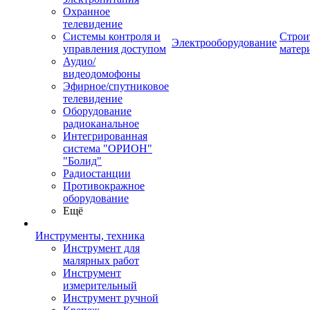
Охранное
телевидение
Системы контроля и
Строи
Электрооборудование
управления доступом
матер
Аудио/
видеодомофоны
Эфирное/спутниковое
телевидение
Оборудование
радиоканальное
Интегрированная
система "ОРИОН"
"Болид"
Радиостанции
Противокражное
оборудование
Ещё
Инструменты, техника
Инструмент для
малярных работ
Инструмент
измерительный
Инструмент ручной