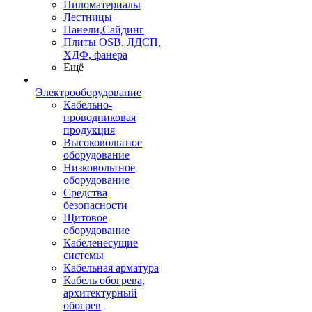
Пиломатериалы
Лестницы
Панели,Сайдинг
Плиты OSB, ЛДСП,
ХДФ, фанера
Ещё
Электрооборудование
Кабельно-
проводниковая
продукция
Высоковольтное
оборудование
Низковольтное
оборудование
Средства
безопасности
Щитовое
оборудование
Кабеленесущие
системы
Кабельная арматура
Кабель обогрева,
архитектурный
обогрев