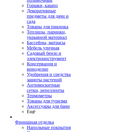
поливочный
Горшки, кашпо
Декоративные
предметы для дачи и
сада
Товары для пикника
Теплицы, парники,
укрывной материал
Бассейны, матрасы
Мебель уличная
Садовый бензо и
электроинструмент
Консервация и
виноделие
Удобрения и средства
защиты растений
Антимоскитные
сетки, репелленты
Термометры
Товары для туризма
Аксессуары для бани
Ещё
Финишная отделка
Напольные покрытия