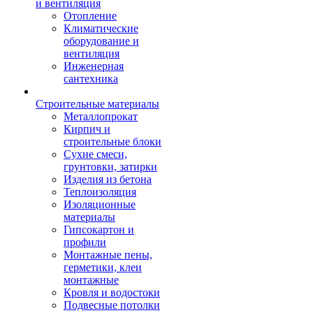
и вентиляция
Отопление
Климатические
оборудование и
вентиляция
Инженерная
сантехника
Строительные материалы
Металлопрокат
Кирпич и
строительные блоки
Сухие смеси,
грунтовки, затирки
Изделия из бетона
Теплоизоляция
Изоляционные
материалы
Гипсокартон и
профили
Монтажные пены,
герметики, клеи
монтажные
Кровля и водостоки
Подвесные потолки