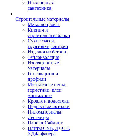
Инженерная
сантехника
Строительные материалы
Металлопрокат
Кирпич и
строительные блоки
Сухие смеси,
грунтовки, затирки
Изделия из бетона
Теплоизоляция
Изоляционные
материалы
Гипсокартон и
профили
Монтажные пены,
герметики, клеи
монтажные
Кровля и водостоки
Подвесные потолки
Пиломатериалы
Лестницы
Панели,Сайдинг
Плиты OSB, ЛДСП,
ХДФ, фанера