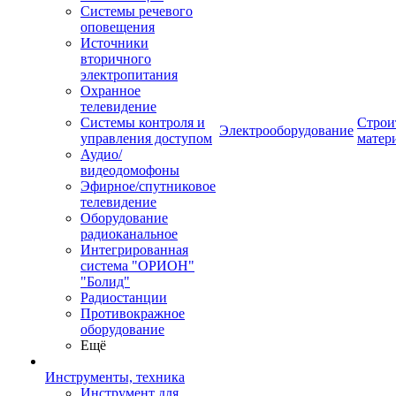
Системы речевого
оповещения
Источники
вторичного
электропитания
Охранное
телевидение
Системы контроля и
Строи
Электрооборудование
управления доступом
матер
Аудио/
видеодомофоны
Эфирное/спутниковое
телевидение
Оборудование
радиоканальное
Интегрированная
система "ОРИОН"
"Болид"
Радиостанции
Противокражное
оборудование
Ещё
Инструменты, техника
Инструмент для