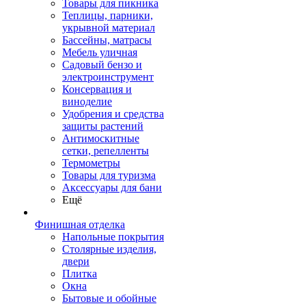
Товары для пикника
Теплицы, парники,
укрывной материал
Бассейны, матрасы
Мебель уличная
Садовый бензо и
электроинструмент
Консервация и
виноделие
Удобрения и средства
защиты растений
Антимоскитные
сетки, репелленты
Термометры
Товары для туризма
Аксессуары для бани
Ещё
Финишная отделка
Напольные покрытия
Столярные изделия,
двери
Плитка
Окна
Бытовые и обойные