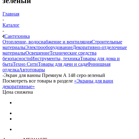
зеленый
Главная
-
Каталог
-
Сантехника
Отопление, водоснабжение и вентиляция
Строительные
материалы
Электрооборудование
Декоративно-отделочные
материалы
Освещение
Технические средства
безопасности
Инструменты, техника
Товары для дома и
быта
Техно Сити
Товары для дачи и сада
Финишная
отделка
Автотовары
-
Экран для ванны Премиум А 148 серо-зеленый
Посмотреть все товары в разделе
«Экраны для ванн
декоративные»
Цена снижена