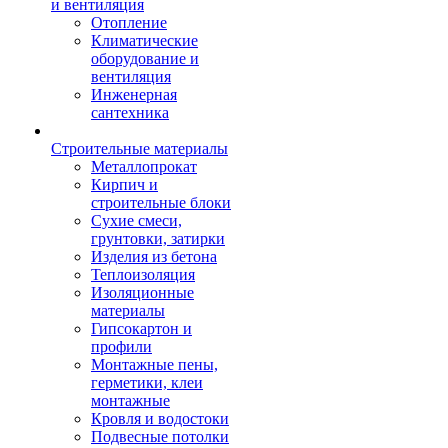
и вентиляция
Отопление
Климатические
оборудование и
вентиляция
Инженерная
сантехника
Строительные материалы
Металлопрокат
Кирпич и
строительные блоки
Сухие смеси,
грунтовки, затирки
Изделия из бетона
Теплоизоляция
Изоляционные
материалы
Гипсокартон и
профили
Монтажные пены,
герметики, клеи
монтажные
Кровля и водостоки
Подвесные потолки