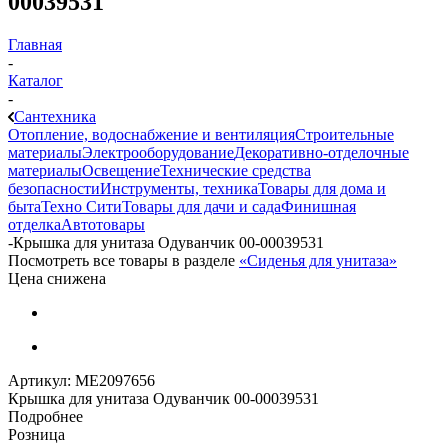
00039531
Главная
-
Каталог
-
Сантехника
Отопление, водоснабжение и вентиляция
Строительные
материалы
Электрооборудование
Декоративно-отделочные
материалы
Освещение
Технические средства
безопасности
Инструменты, техника
Товары для дома и
быта
Техно Сити
Товары для дачи и сада
Финишная
отделка
Автотовары
-
Крышка для унитаза Одуванчик 00-00039531
Посмотреть все товары в разделе
«Сиденья для унитаза»
Цена снижена
Артикул:
МЕ2097656
Крышка для унитаза Одуванчик 00-00039531
Подробнее
Розница