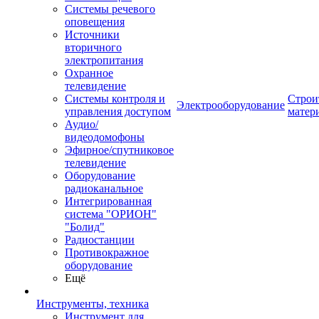
Системы речевого
оповещения
Источники
вторичного
электропитания
Охранное
телевидение
Системы контроля и
Строи
Электрооборудование
управления доступом
матер
Аудио/
видеодомофоны
Эфирное/спутниковое
телевидение
Оборудование
радиоканальное
Интегрированная
система "ОРИОН"
"Болид"
Радиостанции
Противокражное
оборудование
Ещё
Инструменты, техника
Инструмент для