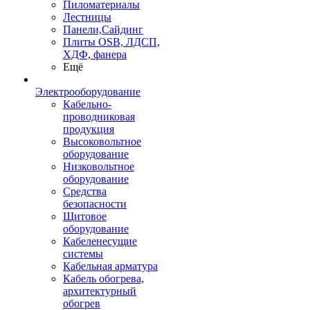
Пиломатериалы
Лестницы
Панели,Сайдинг
Плиты OSB, ЛДСП,
ХДФ, фанера
Ещё
Электрооборудование
Кабельно-
проводниковая
продукция
Высоковольтное
оборудование
Низковольтное
оборудование
Средства
безопасности
Щитовое
оборудование
Кабеленесущие
системы
Кабельная арматура
Кабель обогрева,
архитектурный
обогрев