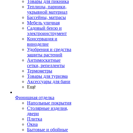
Товары для пикника
Теплицы, парники,
укрывной материал
Бассейны, матрасы
Мебель уличная
Садовый бензо и
электроинструмент
Консервация и
виноделие
Удобрения и средства
защиты растений
Антимоскитные
сетки, репелленты
Термометры
Товары для туризма
Аксессуары для бани
Ещё
Финишная отделка
Напольные покрытия
Столярные изделия,
двери
Плитка
Окна
Бытовые и обойные