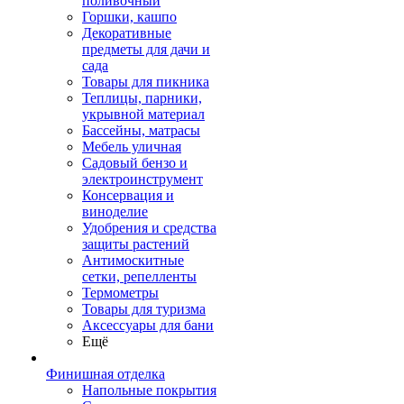
поливочный
Горшки, кашпо
Декоративные
предметы для дачи и
сада
Товары для пикника
Теплицы, парники,
укрывной материал
Бассейны, матрасы
Мебель уличная
Садовый бензо и
электроинструмент
Консервация и
виноделие
Удобрения и средства
защиты растений
Антимоскитные
сетки, репелленты
Термометры
Товары для туризма
Аксессуары для бани
Ещё
Финишная отделка
Напольные покрытия