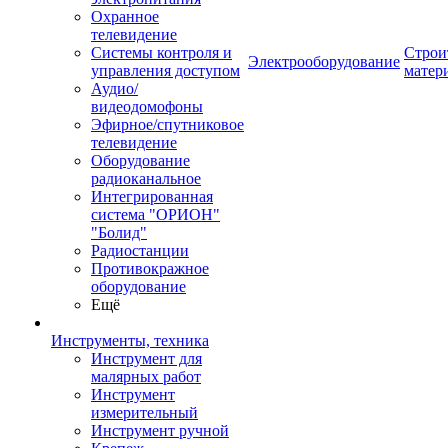
Охранное
телевидение
Системы контроля и
Строи
Электрооборудование
управления доступом
матер
Аудио/
видеодомофоны
Эфирное/спутниковое
телевидение
Оборудование
радиоканальное
Интегрированная
система "ОРИОН"
"Болид"
Радиостанции
Противокражное
оборудование
Ещё
Инструменты, техника
Инструмент для
малярных работ
Инструмент
измерительный
Инструмент ручной