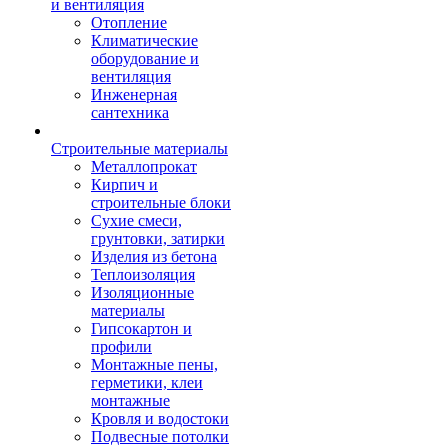
и вентиляция
Отопление
Климатические
оборудование и
вентиляция
Инженерная
сантехника
Строительные материалы
Металлопрокат
Кирпич и
строительные блоки
Сухие смеси,
грунтовки, затирки
Изделия из бетона
Теплоизоляция
Изоляционные
материалы
Гипсокартон и
профили
Монтажные пены,
герметики, клеи
монтажные
Кровля и водостоки
Подвесные потолки