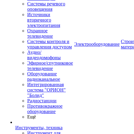
Системы речевого
оповещения
Источники
вторичного
электропитания
Охранное
телевидение
Системы контроля и
Строи
Электрооборудование
управления доступом
матер
Аудио/
видеодомофоны
Эфирное/спутниковое
телевидение
Оборудование
радиоканальное
Интегрированная
система "ОРИОН"
"Болид"
Радиостанции
Противокражное
оборудование
Ещё
Инструменты, техника
Инструмент для