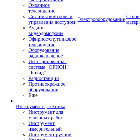
Охранное
телевидение
Системы контроля и
Строи
Электрооборудование
управления доступом
матер
Аудио/
видеодомофоны
Эфирное/спутниковое
телевидение
Оборудование
радиоканальное
Интегрированная
система "ОРИОН"
"Болид"
Радиостанции
Противокражное
оборудование
Ещё
Инструменты, техника
Инструмент для
малярных работ
Инструмент
измерительный
Инструмент ручной