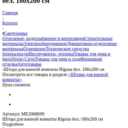
бел. 180х200 см
Главная
-
Каталог
-
Сантехника
Отопление, водоснабжение и вентиляция
Строительные
материалы
Электрооборудование
Декоративно-отделочные
материалы
Освещение
Технические средства
безопасности
Инструменты, техника
Товары для дома и
быта
Техно Сити
Товары для дачи и сада
Финишная
отделка
Автотовары
-
Штора для ванной комнаты Rigona бел. 180х200 см
Посмотреть все товары в разделе
«Шторы для ванной
комнаты»
Цена снижена
Артикул:
МЕ2068699
Штора для ванной комнаты Rigona бел. 180х200 см
Подробнее