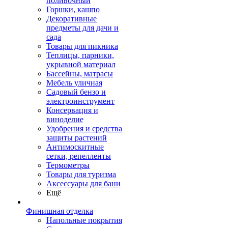
поливочный
Горшки, кашпо
Декоративные
предметы для дачи и
сада
Товары для пикника
Теплицы, парники,
укрывной материал
Бассейны, матрасы
Мебель уличная
Садовый бензо и
электроинструмент
Консервация и
виноделие
Удобрения и средства
защиты растений
Антимоскитные
сетки, репелленты
Термометры
Товары для туризма
Аксессуары для бани
Ещё
Финишная отделка
Напольные покрытия