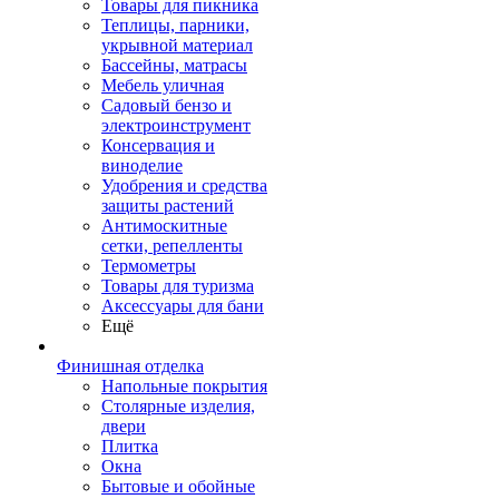
Товары для пикника
Теплицы, парники,
укрывной материал
Бассейны, матрасы
Мебель уличная
Садовый бензо и
электроинструмент
Консервация и
виноделие
Удобрения и средства
защиты растений
Антимоскитные
сетки, репелленты
Термометры
Товары для туризма
Аксессуары для бани
Ещё
Финишная отделка
Напольные покрытия
Столярные изделия,
двери
Плитка
Окна
Бытовые и обойные