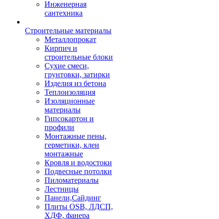
Инженерная
сантехника
Строительные материалы
Металлопрокат
Кирпич и
строительные блоки
Сухие смеси,
грунтовки, затирки
Изделия из бетона
Теплоизоляция
Изоляционные
материалы
Гипсокартон и
профили
Монтажные пены,
герметики, клеи
монтажные
Кровля и водостоки
Подвесные потолки
Пиломатериалы
Лестницы
Панели,Сайдинг
Плиты OSB, ЛДСП,
ХДФ, фанера