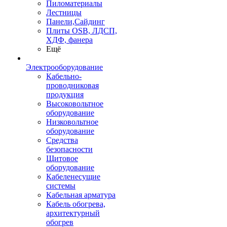
Пиломатериалы
Лестницы
Панели,Сайдинг
Плиты OSB, ЛДСП,
ХДФ, фанера
Ещё
Электрооборудование
Кабельно-
проводниковая
продукция
Высоковольтное
оборудование
Низковольтное
оборудование
Средства
безопасности
Щитовое
оборудование
Кабеленесущие
системы
Кабельная арматура
Кабель обогрева,
архитектурный
обогрев