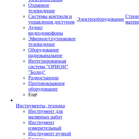
Охранное
телевидение
Системы контроля и
Строи
Электрооборудование
управления доступом
матер
Аудио/
видеодомофоны
Эфирное/спутниковое
телевидение
Оборудование
радиоканальное
Интегрированная
система "ОРИОН"
"Болид"
Радиостанции
Противокражное
оборудование
Ещё
Инструменты, техника
Инструмент для
малярных работ
Инструмент
измерительный
Инструмент ручной