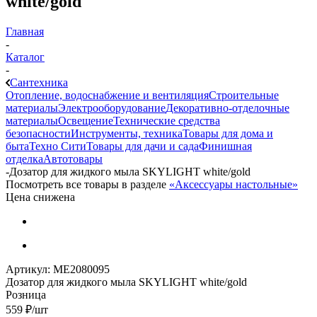
white/gold
Главная
-
Каталог
-
Сантехника
Отопление, водоснабжение и вентиляция
Строительные
материалы
Электрооборудование
Декоративно-отделочные
материалы
Освещение
Технические средства
безопасности
Инструменты, техника
Товары для дома и
быта
Техно Сити
Товары для дачи и сада
Финишная
отделка
Автотовары
-
Дозатор для жидкого мыла SKYLIGHT white/gold
Посмотреть все товары в разделе
«Аксессуары настольные»
Цена снижена
Артикул:
МЕ2080095
Дозатор для жидкого мыла SKYLIGHT white/gold
Розница
559
₽
/шт