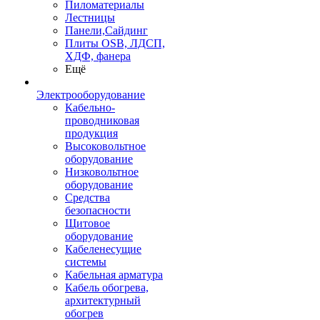
Пиломатериалы
Лестницы
Панели,Сайдинг
Плиты OSB, ЛДСП,
ХДФ, фанера
Ещё
Электрооборудование
Кабельно-
проводниковая
продукция
Высоковольтное
оборудование
Низковольтное
оборудование
Средства
безопасности
Щитовое
оборудование
Кабеленесущие
системы
Кабельная арматура
Кабель обогрева,
архитектурный
обогрев