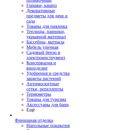
поливочный
Горшки, кашпо
Декоративные
предметы для дачи и
сада
Товары для пикника
Теплицы, парники,
укрывной материал
Бассейны, матрасы
Мебель уличная
Садовый бензо и
электроинструмент
Консервация и
виноделие
Удобрения и средства
защиты растений
Антимоскитные
сетки, репелленты
Термометры
Товары для туризма
Аксессуары для бани
Ещё
Финишная отделка
Напольные покрытия