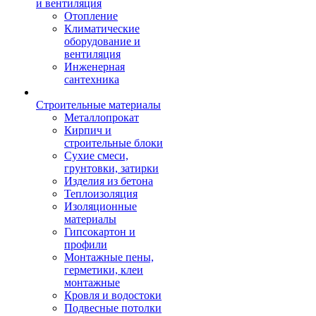
и вентиляция
Отопление
Климатические
оборудование и
вентиляция
Инженерная
сантехника
Строительные материалы
Металлопрокат
Кирпич и
строительные блоки
Сухие смеси,
грунтовки, затирки
Изделия из бетона
Теплоизоляция
Изоляционные
материалы
Гипсокартон и
профили
Монтажные пены,
герметики, клеи
монтажные
Кровля и водостоки
Подвесные потолки