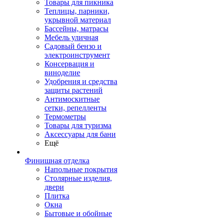
Товары для пикника
Теплицы, парники,
укрывной материал
Бассейны, матрасы
Мебель уличная
Садовый бензо и
электроинструмент
Консервация и
виноделие
Удобрения и средства
защиты растений
Антимоскитные
сетки, репелленты
Термометры
Товары для туризма
Аксессуары для бани
Ещё
Финишная отделка
Напольные покрытия
Столярные изделия,
двери
Плитка
Окна
Бытовые и обойные