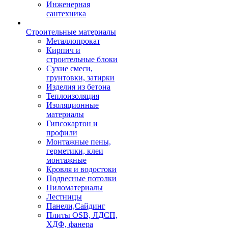
Инженерная
сантехника
Строительные материалы
Металлопрокат
Кирпич и
строительные блоки
Сухие смеси,
грунтовки, затирки
Изделия из бетона
Теплоизоляция
Изоляционные
материалы
Гипсокартон и
профили
Монтажные пены,
герметики, клеи
монтажные
Кровля и водостоки
Подвесные потолки
Пиломатериалы
Лестницы
Панели,Сайдинг
Плиты OSB, ЛДСП,
ХДФ, фанера