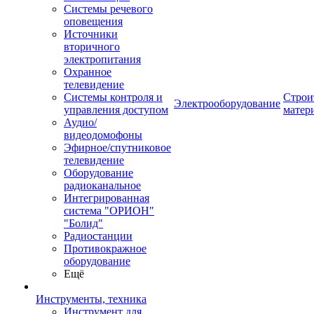
Системы речевого
оповещения
Источники
вторичного
электропитания
Охранное
телевидение
Системы контроля и
Строи
Электрооборудование
управления доступом
матер
Аудио/
видеодомофоны
Эфирное/спутниковое
телевидение
Оборудование
радиоканальное
Интегрированная
система "ОРИОН"
"Болид"
Радиостанции
Противокражное
оборудование
Ещё
Инструменты, техника
Инструмент для