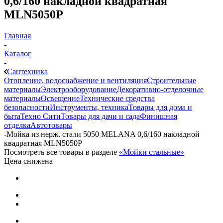
0,6/160 накладной квадратная
MLN5050P
Главная
-
Каталог
-
Сантехника
Отопление, водоснабжение и вентиляция
Строительные
материалы
Электрооборудование
Декоративно-отделочные
материалы
Освещение
Технические средства
безопасности
Инструменты, техника
Товары для дома и
быта
Техно Сити
Товары для дачи и сада
Финишная
отделка
Автотовары
-
Мойка из нерж. стали 5050 MELANA 0,6/160 накладной
квадратная MLN5050P
Посмотреть все товары в разделе
«Мойки стальные»
Цена снижена