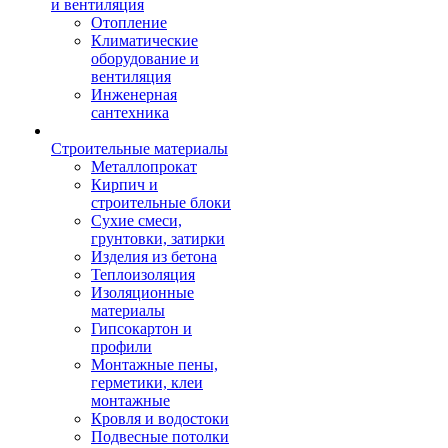
и вентиляция
Отопление
Климатические
оборудование и
вентиляция
Инженерная
сантехника
Строительные материалы
Металлопрокат
Кирпич и
строительные блоки
Сухие смеси,
грунтовки, затирки
Изделия из бетона
Теплоизоляция
Изоляционные
материалы
Гипсокартон и
профили
Монтажные пены,
герметики, клеи
монтажные
Кровля и водостоки
Подвесные потолки