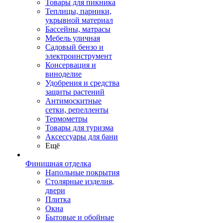
Товары для пикника
Теплицы, парники,
укрывной материал
Бассейны, матрасы
Мебель уличная
Садовый бензо и
электроинструмент
Консервация и
виноделие
Удобрения и средства
защиты растений
Антимоскитные
сетки, репелленты
Термометры
Товары для туризма
Аксессуары для бани
Ещё
Финишная отделка
Напольные покрытия
Столярные изделия,
двери
Плитка
Окна
Бытовые и обойные