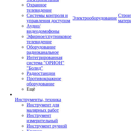
Охранное
телевидение
Системы контроля и
Строи
Электрооборудование
управления доступом
матер
Аудио/
видеодомофоны
Эфирное/спутниковое
телевидение
Оборудование
радиоканальное
Интегрированная
система "ОРИОН"
"Болид"
Радиостанции
Противокражное
оборудование
Ещё
Инструменты, техника
Инструмент для
малярных работ
Инструмент
измерительный
Инструмент ручной