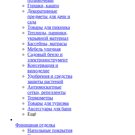
поливочный
Горшки, кашпо
Декоративные
предметы для дачи и
сада
Товары для пикника
Теплицы, парники,
укрывной материал
Бассейны, матрасы
Мебель уличная
Садовый бензо и
электроинструмент
Консервация и
виноделие
Удобрения и средства
защиты растений
Антимоскитные
сетки, репелленты
Термометры
Товары для туризма
Аксессуары для бани
Ещё
Финишная отделка
Напольные покрытия