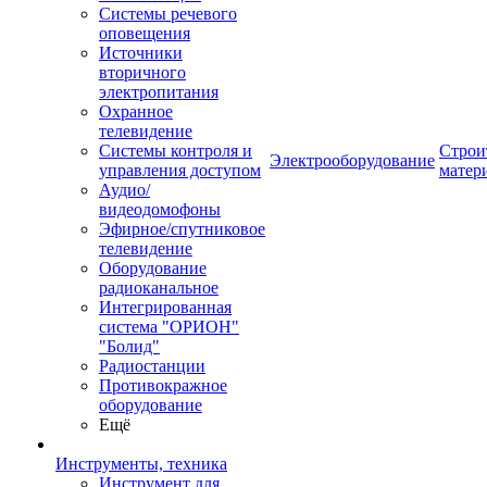
Системы речевого
оповещения
Источники
вторичного
электропитания
Охранное
телевидение
Системы контроля и
Строи
Электрооборудование
управления доступом
матер
Аудио/
видеодомофоны
Эфирное/спутниковое
телевидение
Оборудование
радиоканальное
Интегрированная
система "ОРИОН"
"Болид"
Радиостанции
Противокражное
оборудование
Ещё
Инструменты, техника
Инструмент для