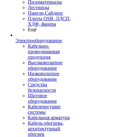
Пиломатериалы
Лестницы
Панели,Сайдинг
Плиты OSB, ЛДСП,
ХДФ, фанера
Ещё
Электрооборудование
Кабельно-
проводниковая
продукция
Высоковольтное
оборудование
Низковольтное
оборудование
Средства
безопасности
Щитовое
оборудование
Кабеленесущие
системы
Кабельная арматура
Кабель обогрева,
архитектурный
обогрев