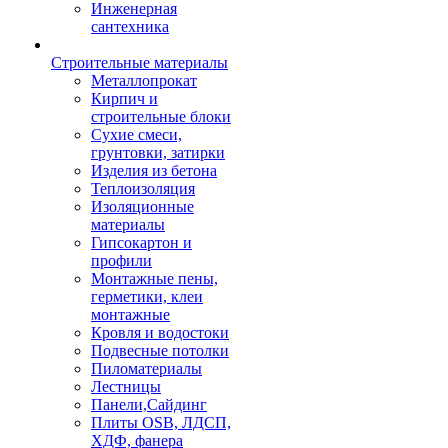
Инженерная
сантехника
Строительные материалы
Металлопрокат
Кирпич и
строительные блоки
Сухие смеси,
грунтовки, затирки
Изделия из бетона
Теплоизоляция
Изоляционные
материалы
Гипсокартон и
профили
Монтажные пены,
герметики, клеи
монтажные
Кровля и водостоки
Подвесные потолки
Пиломатериалы
Лестницы
Панели,Сайдинг
Плиты OSB, ЛДСП,
ХДФ, фанера