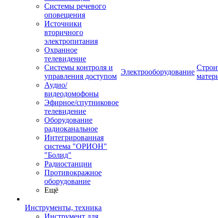
Системы речевого
оповещения
Источники
вторичного
электропитания
Охранное
телевидение
Системы контроля и
Строи
Электрооборудование
управления доступом
матер
Аудио/
видеодомофоны
Эфирное/спутниковое
телевидение
Оборудование
радиоканальное
Интегрированная
система "ОРИОН"
"Болид"
Радиостанции
Противокражное
оборудование
Ещё
Инструменты, техника
Инструмент для