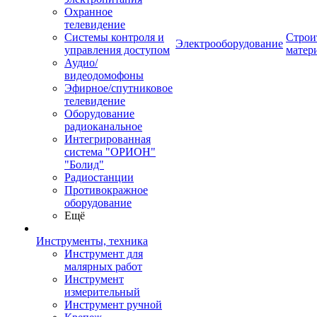
Охранное
телевидение
Системы контроля и
Строи
Электрооборудование
управления доступом
матер
Аудио/
видеодомофоны
Эфирное/спутниковое
телевидение
Оборудование
радиоканальное
Интегрированная
система "ОРИОН"
"Болид"
Радиостанции
Противокражное
оборудование
Ещё
Инструменты, техника
Инструмент для
малярных работ
Инструмент
измерительный
Инструмент ручной