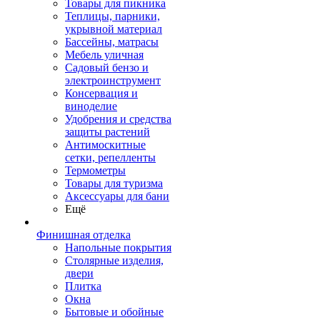
Товары для пикника
Теплицы, парники,
укрывной материал
Бассейны, матрасы
Мебель уличная
Садовый бензо и
электроинструмент
Консервация и
виноделие
Удобрения и средства
защиты растений
Антимоскитные
сетки, репелленты
Термометры
Товары для туризма
Аксессуары для бани
Ещё
Финишная отделка
Напольные покрытия
Столярные изделия,
двери
Плитка
Окна
Бытовые и обойные