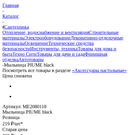
Главная
-
Каталог
-
Сантехника
Отопление, водоснабжение и вентиляция
Строительные
материалы
Электрооборудование
Декоративно-отделочные
материалы
Освещение
Технические средства
безопасности
Инструменты, техника
Товары для дома и
быта
Техно Сити
Товары для дачи и сада
Финишная
отделка
Автотовары
-
Мыльница PIUME black
Посмотреть все товары в разделе
«Аксессуары настольные»
Цена снижена
Артикул:
МЕ2080118
Мыльница PIUME black
Розница
219
₽
/шт
*
Старая цена