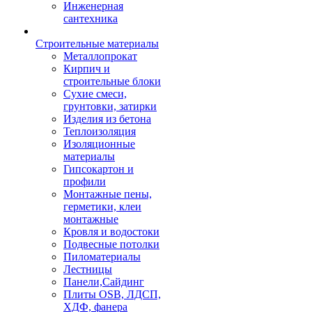
Инженерная
сантехника
Строительные материалы
Металлопрокат
Кирпич и
строительные блоки
Сухие смеси,
грунтовки, затирки
Изделия из бетона
Теплоизоляция
Изоляционные
материалы
Гипсокартон и
профили
Монтажные пены,
герметики, клеи
монтажные
Кровля и водостоки
Подвесные потолки
Пиломатериалы
Лестницы
Панели,Сайдинг
Плиты OSB, ЛДСП,
ХДФ, фанера