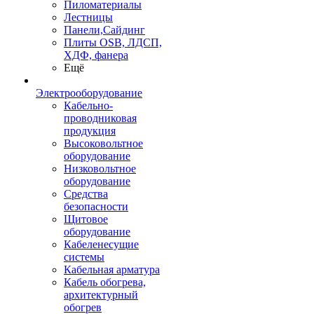
Пиломатериалы
Лестницы
Панели,Сайдинг
Плиты OSB, ЛДСП,
ХДФ, фанера
Ещё
Электрооборудование
Кабельно-
проводниковая
продукция
Высоковольтное
оборудование
Низковольтное
оборудование
Средства
безопасности
Щитовое
оборудование
Кабеленесущие
системы
Кабельная арматура
Кабель обогрева,
архитектурный
обогрев