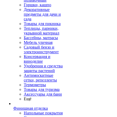
поливочный
Горшки, кашпо
Декоративные
предметы для дачи и
сада
Товары для пикника
Теплицы, парники,
укрывной материал
Бассейны, матрасы
Мебель уличная
Садовый бензо и
электроинструмент
Консервация и
виноделие
Удобрения и средства
защиты растений
Антимоскитные
сетки, репелленты
Термометры
Товары для туризма
Аксессуары для бани
Ещё
Финишная отделка
Напольные покрытия