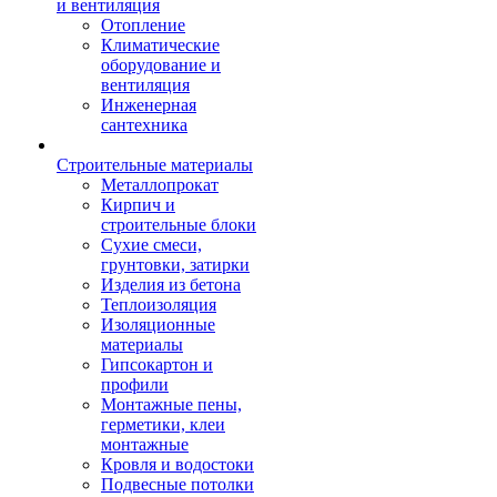
и вентиляция
Отопление
Климатические
оборудование и
вентиляция
Инженерная
сантехника
Строительные материалы
Металлопрокат
Кирпич и
строительные блоки
Сухие смеси,
грунтовки, затирки
Изделия из бетона
Теплоизоляция
Изоляционные
материалы
Гипсокартон и
профили
Монтажные пены,
герметики, клеи
монтажные
Кровля и водостоки
Подвесные потолки