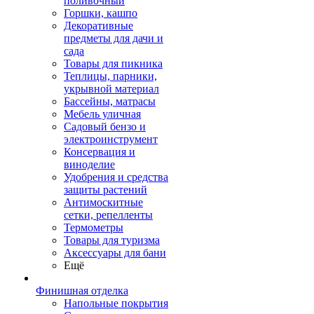
поливочный
Горшки, кашпо
Декоративные
предметы для дачи и
сада
Товары для пикника
Теплицы, парники,
укрывной материал
Бассейны, матрасы
Мебель уличная
Садовый бензо и
электроинструмент
Консервация и
виноделие
Удобрения и средства
защиты растений
Антимоскитные
сетки, репелленты
Термометры
Товары для туризма
Аксессуары для бани
Ещё
Финишная отделка
Напольные покрытия