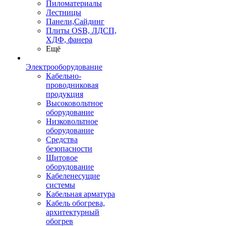
Пиломатериалы
Лестницы
Панели,Сайдинг
Плиты OSB, ЛДСП,
ХДФ, фанера
Ещё
Электрооборудование
Кабельно-
проводниковая
продукция
Высоковольтное
оборудование
Низковольтное
оборудование
Средства
безопасности
Щитовое
оборудование
Кабеленесущие
системы
Кабельная арматура
Кабель обогрева,
архитектурный
обогрев