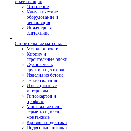
и вентиляция
Отопление
Климатические
оборудование и
вентиляция
Инженерная
сантехника
Строительные материалы
Металлопрокат
Кирпич и
строительные блоки
Сухие смеси,
грунтовки, затирки
Изделия из бетона
Теплоизоляция
Изоляционные
материалы
Гипсокартон и
профили
Монтажные пены,
герметики, клеи
монтажные
Кровля и водостоки
Подвесные потолки