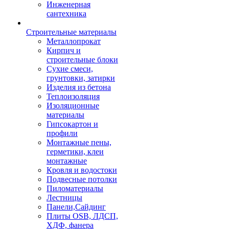
Инженерная
сантехника
Строительные материалы
Металлопрокат
Кирпич и
строительные блоки
Сухие смеси,
грунтовки, затирки
Изделия из бетона
Теплоизоляция
Изоляционные
материалы
Гипсокартон и
профили
Монтажные пены,
герметики, клеи
монтажные
Кровля и водостоки
Подвесные потолки
Пиломатериалы
Лестницы
Панели,Сайдинг
Плиты OSB, ЛДСП,
ХДФ, фанера