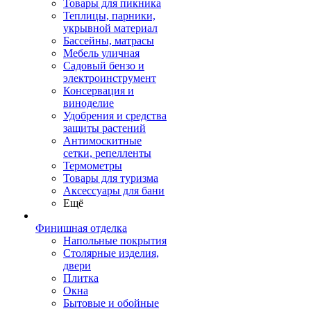
Товары для пикника
Теплицы, парники,
укрывной материал
Бассейны, матрасы
Мебель уличная
Садовый бензо и
электроинструмент
Консервация и
виноделие
Удобрения и средства
защиты растений
Антимоскитные
сетки, репелленты
Термометры
Товары для туризма
Аксессуары для бани
Ещё
Финишная отделка
Напольные покрытия
Столярные изделия,
двери
Плитка
Окна
Бытовые и обойные