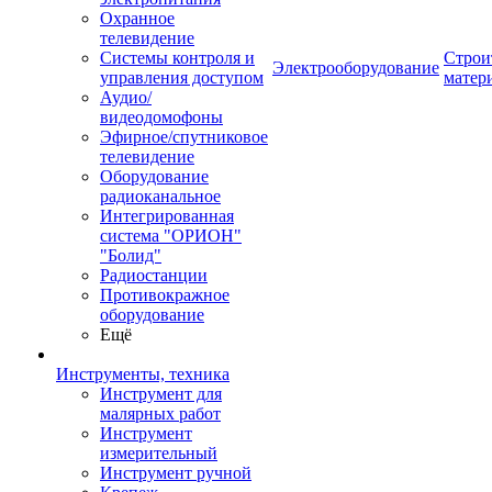
Охранное
телевидение
Системы контроля и
Строи
Электрооборудование
управления доступом
матер
Аудио/
видеодомофоны
Эфирное/спутниковое
телевидение
Оборудование
радиоканальное
Интегрированная
система "ОРИОН"
"Болид"
Радиостанции
Противокражное
оборудование
Ещё
Инструменты, техника
Инструмент для
малярных работ
Инструмент
измерительный
Инструмент ручной