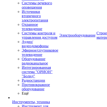
Системы речевого
оповещения
Источники
вторичного
электропитания
Охранное
телевидение
Системы контроля и
Строи
Электрооборудование
управления доступом
матер
Аудио/
видеодомофоны
Эфирное/спутниковое
телевидение
Оборудование
радиоканальное
Интегрированная
система "ОРИОН"
"Болид"
Радиостанции
Противокражное
оборудование
Ещё
Инструменты, техника
Инструмент для