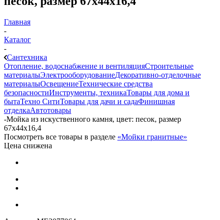
песок, размер 67х44х16,4
Главная
-
Каталог
-
Сантехника
Отопление, водоснабжение и вентиляция
Строительные
материалы
Электрооборудование
Декоративно-отделочные
материалы
Освещение
Технические средства
безопасности
Инструменты, техника
Товары для дома и
быта
Техно Сити
Товары для дачи и сада
Финишная
отделка
Автотовары
-
Мойка из искуственного камня, цвет: песок, размер
67х44х16,4
Посмотреть все товары в разделе
«Мойки гранитные»
Цена снижена