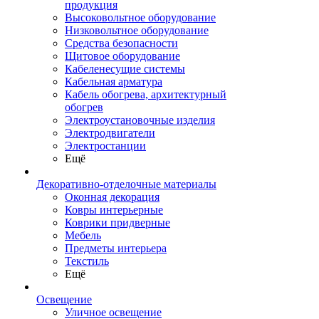
продукция
Высоковольтное оборудование
Низковольтное оборудование
Средства безопасности
Щитовое оборудование
Кабеленесущие системы
Кабельная арматура
Кабель обогрева, архитектурный
обогрев
Электроустановочные изделия
Электродвигатели
Электростанции
Ещё
Декоративно-отделочные материалы
Оконная декорация
Ковры интерьерные
Коврики придверные
Мебель
Предметы интерьера
Текстиль
Ещё
Освещение
Уличное освещение