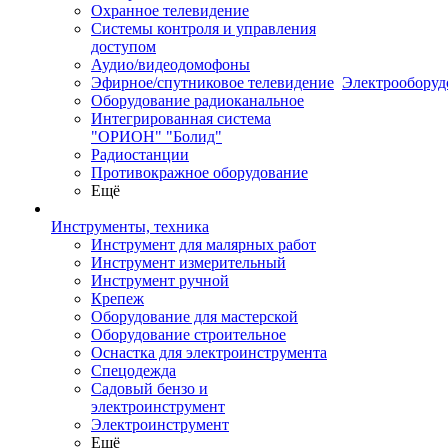
Охранное телевидение
Системы контроля и управления
доступом
Аудио/видеодомофоны
Эфирное/спутниковое телевидение
Электрооборуд
Оборудование радиоканальное
Интегрированная система
"ОРИОН" "Болид"
Радиостанции
Противокражное оборудование
Ещё
Инструменты, техника
Инструмент для малярных работ
Инструмент измерительный
Инструмент ручной
Крепеж
Оборудование для мастерской
Оборудование строительное
Оснастка для электроинструмента
Спецодежда
Садовый бензо и
электроинструмент
Электроинструмент
Ещё