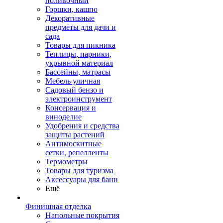
поливочный
Горшки, кашпо
Декоративные
предметы для дачи и
сада
Товары для пикника
Теплицы, парники,
укрывной материал
Бассейны, матрасы
Мебель уличная
Садовый бензо и
электроинструмент
Консервация и
виноделие
Удобрения и средства
защиты растений
Антимоскитные
сетки, репелленты
Термометры
Товары для туризма
Аксессуары для бани
Ещё
Финишная отделка
Напольные покрытия