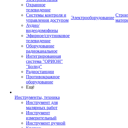
Охранное
телевидение
Системы контроля и
Строи
Электрооборудование
управления доступом
матер
Аудио/
видеодомофоны
Эфирное/спутниковое
телевидение
Оборудование
радиоканальное
Интегрированная
система "ОРИОН"
"Болид"
Радиостанции
Противокражное
оборудование
Ещё
Инструменты, техника
Инструмент для
малярных работ
Инструмент
измерительный
Инструмент ручной