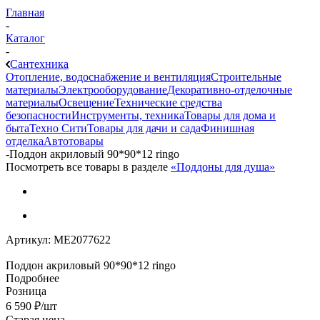
Главная
-
Каталог
-
Сантехника
Отопление, водоснабжение и вентиляция
Строительные
материалы
Электрооборудование
Декоративно-отделочные
материалы
Освещение
Технические средства
безопасности
Инструменты, техника
Товары для дома и
быта
Техно Сити
Товары для дачи и сада
Финишная
отделка
Автотовары
-
Поддон акриловый 90*90*12 ringo
Посмотреть все товары в разделе
«Поддоны для душа»
Артикул:
МЕ2077622
Поддон акриловый 90*90*12 ringo
Подробнее
Розница
6 590
₽
/шт
Старая цена