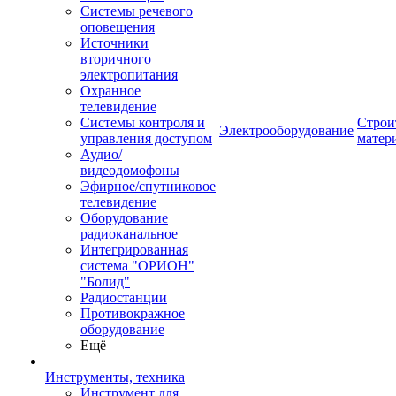
Системы речевого
оповещения
Источники
вторичного
электропитания
Охранное
телевидение
Системы контроля и
Строи
Электрооборудование
управления доступом
матер
Аудио/
видеодомофоны
Эфирное/спутниковое
телевидение
Оборудование
радиоканальное
Интегрированная
система "ОРИОН"
"Болид"
Радиостанции
Противокражное
оборудование
Ещё
Инструменты, техника
Инструмент для