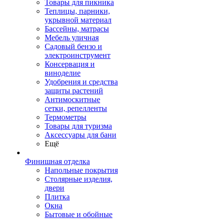
Товары для пикника
Теплицы, парники,
укрывной материал
Бассейны, матрасы
Мебель уличная
Садовый бензо и
электроинструмент
Консервация и
виноделие
Удобрения и средства
защиты растений
Антимоскитные
сетки, репелленты
Термометры
Товары для туризма
Аксессуары для бани
Ещё
Финишная отделка
Напольные покрытия
Столярные изделия,
двери
Плитка
Окна
Бытовые и обойные