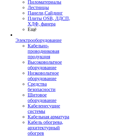
Пиломатериалы
Лестницы
Панели,Сайдинг
Плиты OSB, ЛДСП,
ХДФ, фанера
Ещё
Электрооборудование
Кабельно-
проводниковая
продукция
Высоковольтное
оборудование
Низковольтное
оборудование
Средства
безопасности
Щитовое
оборудование
Кабеленесущие
системы
Кабельная арматура
Кабель обогрева,
архитектурный
обогрев