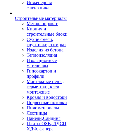
Инженерная
сантехника
Строительные материалы
Металлопрокат
Кирпич и
строительные блоки
Сухие смеси,
грунтовки, затирки
Изделия из бетона
Теплоизоляция
Изоляционные
материалы
Гипсокартон и
профили
Монтажные пены,
герметики, клеи
монтажные
Кровля и водостоки
Подвесные потолки
Пиломатериалы
Лестницы
Панели,Сайдинг
Плиты OSB, ЛДСП,
ХДФ, фанера