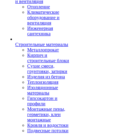
и вентиляция
Отопление
Климатические
оборудование и
вентиляция
Инженерная
сантехника
Строительные материалы
Металлопрокат
Кирпич и
строительные блоки
Сухие смеси,
грунтовки, затирки
Изделия из бетона
Теплоизоляция
Изоляционные
материалы
Гипсокартон и
профили
Монтажные пены,
герметики, клеи
монтажные
Кровля и водостоки
Подвесные потолки