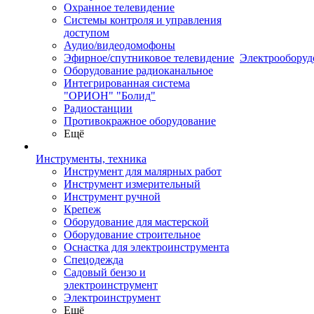
Охранное телевидение
Системы контроля и управления
доступом
Аудио/видеодомофоны
Эфирное/спутниковое телевидение
Электрооборуд
Оборудование радиоканальное
Интегрированная система
"ОРИОН" "Болид"
Радиостанции
Противокражное оборудование
Ещё
Инструменты, техника
Инструмент для малярных работ
Инструмент измерительный
Инструмент ручной
Крепеж
Оборудование для мастерской
Оборудование строительное
Оснастка для электроинструмента
Спецодежда
Садовый бензо и
электроинструмент
Электроинструмент
Ещё