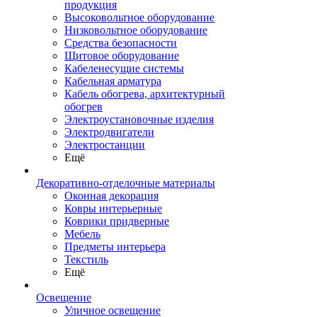
продукция
Высоковольтное оборудование
Низковольтное оборудование
Средства безопасности
Щитовое оборудование
Кабеленесущие системы
Кабельная арматура
Кабель обогрева, архитектурный
обогрев
Электроустановочные изделия
Электродвигатели
Электростанции
Ещё
Декоративно-отделочные материалы
Оконная декорация
Ковры интерьерные
Коврики придверные
Мебель
Предметы интерьера
Текстиль
Ещё
Освещение
Уличное освещение