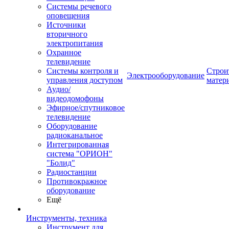
Системы речевого
оповещения
Источники
вторичного
электропитания
Охранное
телевидение
Системы контроля и
Строи
Электрооборудование
управления доступом
матер
Аудио/
видеодомофоны
Эфирное/спутниковое
телевидение
Оборудование
радиоканальное
Интегрированная
система "ОРИОН"
"Болид"
Радиостанции
Противокражное
оборудование
Ещё
Инструменты, техника
Инструмент для