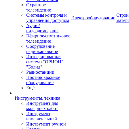
Охранное
телевидение
Системы контроля и
Строи
Электрооборудование
управления доступом
матер
Аудио/
видеодомофоны
Эфирное/спутниковое
телевидение
Оборудование
радиоканальное
Интегрированная
система "ОРИОН"
"Болид"
Радиостанции
Противокражное
оборудование
Ещё
Инструменты, техника
Инструмент для
малярных работ
Инструмент
измерительный
Инструмент ручной