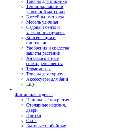
Товары для пикника
Теплицы, парники,
укрывной материал
Бассейны, матрасы
Мебель уличная
Садовый бензо и
электроинструмент
Консервация и
виноделие
Удобрения и средства
защиты растений
Антимоскитные
сетки, репелленты
Термометры
Товары для туризма
Аксессуары для бани
Ещё
Финишная отделка
Напольные покрытия
Столярные изделия,
двери
Плитка
Окна
Бытовые и обойные