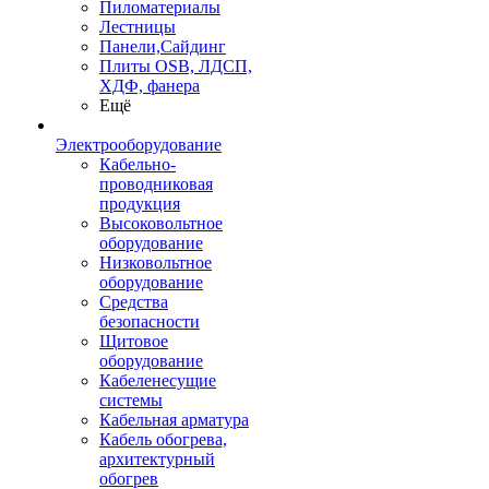
Пиломатериалы
Лестницы
Панели,Сайдинг
Плиты OSB, ЛДСП,
ХДФ, фанера
Ещё
Электрооборудование
Кабельно-
проводниковая
продукция
Высоковольтное
оборудование
Низковольтное
оборудование
Средства
безопасности
Щитовое
оборудование
Кабеленесущие
системы
Кабельная арматура
Кабель обогрева,
архитектурный
обогрев