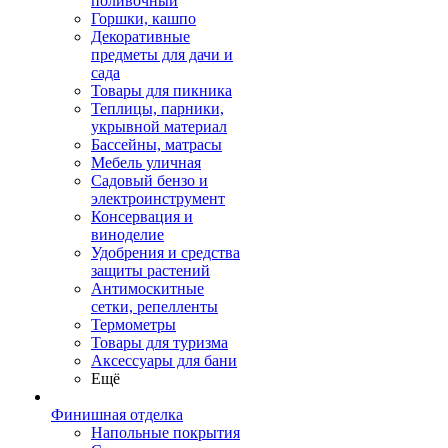
поливочный
Горшки, кашпо
Декоративные
предметы для дачи и
сада
Товары для пикника
Теплицы, парники,
укрывной материал
Бассейны, матрасы
Мебель уличная
Садовый бензо и
электроинструмент
Консервация и
виноделие
Удобрения и средства
защиты растений
Антимоскитные
сетки, репелленты
Термометры
Товары для туризма
Аксессуары для бани
Ещё
Финишная отделка
Напольные покрытия