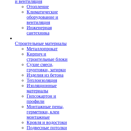
и вентиляция
Отопление
Климатические
оборудование и
вентиляция
Инженерная
сантехника
Строительные материалы
Металлопрокат
Кирпич и
строительные блоки
Сухие смеси,
грунтовки, затирки
Изделия из бетона
Теплоизоляция
Изоляционные
материалы
Гипсокартон и
профили
Монтажные пены,
герметики, клеи
монтажные
Кровля и водостоки
Подвесные потолки