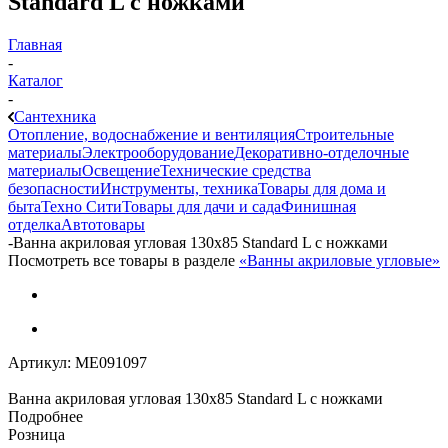
Standard L с ножками
Главная
-
Каталог
-
Сантехника
Отопление, водоснабжение и вентиляция
Строительные
материалы
Электрооборудование
Декоративно-отделочные
материалы
Освещение
Технические средства
безопасности
Инструменты, техника
Товары для дома и
быта
Техно Сити
Товары для дачи и сада
Финишная
отделка
Автотовары
-
Ванна акриловая угловая 130х85 Standard L с ножками
Посмотреть все товары в разделе
«Ванны акриловые угловые»
Артикул:
МЕ091097
Ванна акриловая угловая 130х85 Standard L с ножками
Подробнее
Розница