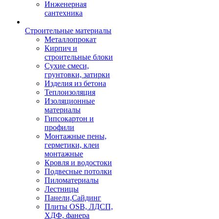
Инженерная
сантехника
Строительные материалы
Металлопрокат
Кирпич и
строительные блоки
Сухие смеси,
грунтовки, затирки
Изделия из бетона
Теплоизоляция
Изоляционные
материалы
Гипсокартон и
профили
Монтажные пены,
герметики, клеи
монтажные
Кровля и водостоки
Подвесные потолки
Пиломатериалы
Лестницы
Панели,Сайдинг
Плиты OSB, ЛДСП,
ХДФ, фанера