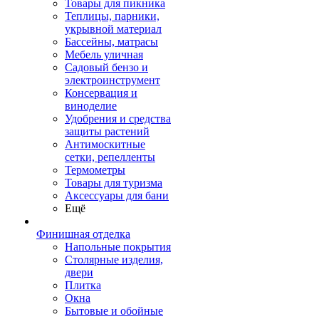
Товары для пикника
Теплицы, парники,
укрывной материал
Бассейны, матрасы
Мебель уличная
Садовый бензо и
электроинструмент
Консервация и
виноделие
Удобрения и средства
защиты растений
Антимоскитные
сетки, репелленты
Термометры
Товары для туризма
Аксессуары для бани
Ещё
Финишная отделка
Напольные покрытия
Столярные изделия,
двери
Плитка
Окна
Бытовые и обойные