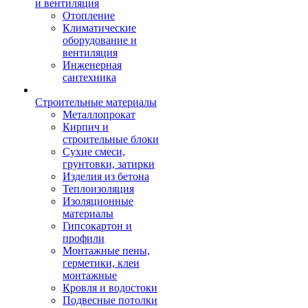
и вентиляция
Отопление
Климатические
оборудование и
вентиляция
Инженерная
сантехника
Строительные материалы
Металлопрокат
Кирпич и
строительные блоки
Сухие смеси,
грунтовки, затирки
Изделия из бетона
Теплоизоляция
Изоляционные
материалы
Гипсокартон и
профили
Монтажные пены,
герметики, клеи
монтажные
Кровля и водостоки
Подвесные потолки