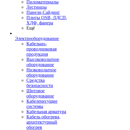
Пиломатериалы
Лестницы
Панели,Сайдинг
Плиты OSB, ЛДСП,
ХДФ, фанера
Ещё
Электрооборудование
Кабельно-
проводниковая
продукция
Высоковольтное
оборудование
Низковольтное
оборудование
Средства
безопасности
Щитовое
оборудование
Кабеленесущие
системы
Кабельная арматура
Кабель обогрева,
архитектурный
обогрев