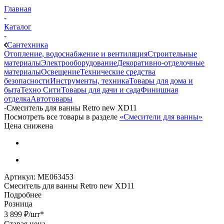
Главная
-
Каталог
-
Сантехника
Отопление, водоснабжение и вентиляция
Строительные
материалы
Электрооборудование
Декоративно-отделочные
материалы
Освещение
Технические средства
безопасности
Инструменты, техника
Товары для дома и
быта
Техно Сити
Товары для дачи и сада
Финишная
отделка
Автотовары
-
Смеситель для ванны Retro new XD11
Посмотреть все товары в разделе
«Смесители для ванны»
Цена снижена
Артикул:
МЕ063453
Смеситель для ванны Retro new XD11
Подробнее
Розница
3 899
₽
/шт
*
Старая цена