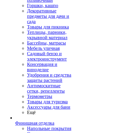
поливочный
Горшки, кашпо
Декоративные
предметы для дачи и
сада
Товары для пикника
Теплицы, парники,
укрывной материал
Бассейны, матрасы
Мебель уличная
Садовый бензо и
электроинструмент
Консервация и
виноделие
Удобрения и средства
защиты растений
Антимоскитные
сетки, репелленты
Термометры
Товары для туризма
Аксессуары для бани
Ещё
Финишная отделка
Напольные покрытия