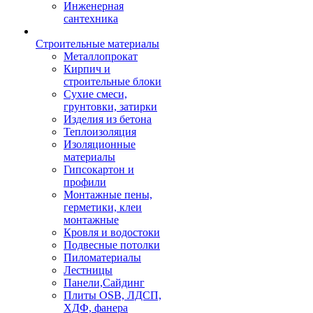
Инженерная
сантехника
Строительные материалы
Металлопрокат
Кирпич и
строительные блоки
Сухие смеси,
грунтовки, затирки
Изделия из бетона
Теплоизоляция
Изоляционные
материалы
Гипсокартон и
профили
Монтажные пены,
герметики, клеи
монтажные
Кровля и водостоки
Подвесные потолки
Пиломатериалы
Лестницы
Панели,Сайдинг
Плиты OSB, ЛДСП,
ХДФ, фанера