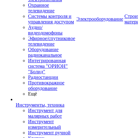
Охранное
телевидение
Системы контроля и
Строи
Электрооборудование
управления доступом
матер
Аудио/
видеодомофоны
Эфирное/спутниковое
телевидение
Оборудование
радиоканальное
Интегрированная
система "ОРИОН"
"Болид"
Радиостанции
Противокражное
оборудование
Ещё
Инструменты, техника
Инструмент для
малярных работ
Инструмент
измерительный
Инструмент ручной