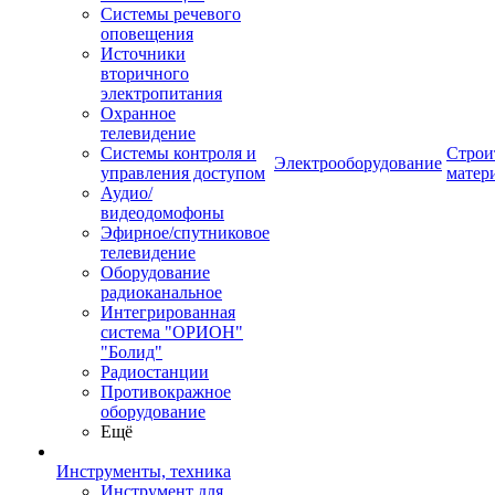
Системы речевого
оповещения
Источники
вторичного
электропитания
Охранное
телевидение
Системы контроля и
Строи
Электрооборудование
управления доступом
матер
Аудио/
видеодомофоны
Эфирное/спутниковое
телевидение
Оборудование
радиоканальное
Интегрированная
система "ОРИОН"
"Болид"
Радиостанции
Противокражное
оборудование
Ещё
Инструменты, техника
Инструмент для