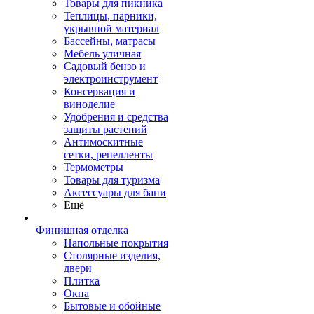
Товары для пикника
Теплицы, парники,
укрывной материал
Бассейны, матрасы
Мебель уличная
Садовый бензо и
электроинструмент
Консервация и
виноделие
Удобрения и средства
защиты растений
Антимоскитные
сетки, репелленты
Термометры
Товары для туризма
Аксессуары для бани
Ещё
Финишная отделка
Напольные покрытия
Столярные изделия,
двери
Плитка
Окна
Бытовые и обойные