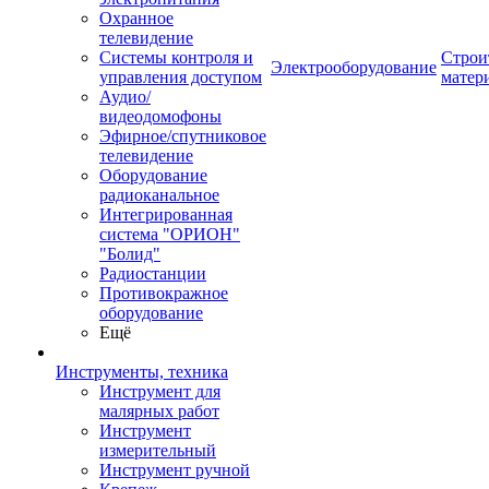
Охранное
телевидение
Системы контроля и
Строи
Электрооборудование
управления доступом
матер
Аудио/
видеодомофоны
Эфирное/спутниковое
телевидение
Оборудование
радиоканальное
Интегрированная
система "ОРИОН"
"Болид"
Радиостанции
Противокражное
оборудование
Ещё
Инструменты, техника
Инструмент для
малярных работ
Инструмент
измерительный
Инструмент ручной