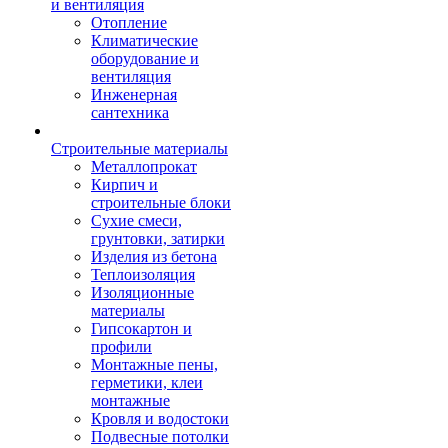
и вентиляция
Отопление
Климатические
оборудование и
вентиляция
Инженерная
сантехника
Строительные материалы
Металлопрокат
Кирпич и
строительные блоки
Сухие смеси,
грунтовки, затирки
Изделия из бетона
Теплоизоляция
Изоляционные
материалы
Гипсокартон и
профили
Монтажные пены,
герметики, клеи
монтажные
Кровля и водостоки
Подвесные потолки