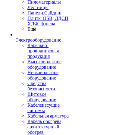
Пиломатериалы
Лестницы
Панели,Сайдинг
Плиты OSB, ЛДСП,
ХДФ, фанера
Ещё
Электрооборудование
Кабельно-
проводниковая
продукция
Высоковольтное
оборудование
Низковольтное
оборудование
Средства
безопасности
Щитовое
оборудование
Кабеленесущие
системы
Кабельная арматура
Кабель обогрева,
архитектурный
обогрев