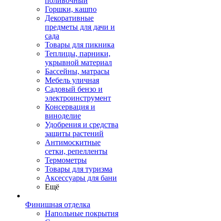
поливочный
Горшки, кашпо
Декоративные
предметы для дачи и
сада
Товары для пикника
Теплицы, парники,
укрывной материал
Бассейны, матрасы
Мебель уличная
Садовый бензо и
электроинструмент
Консервация и
виноделие
Удобрения и средства
защиты растений
Антимоскитные
сетки, репелленты
Термометры
Товары для туризма
Аксессуары для бани
Ещё
Финишная отделка
Напольные покрытия