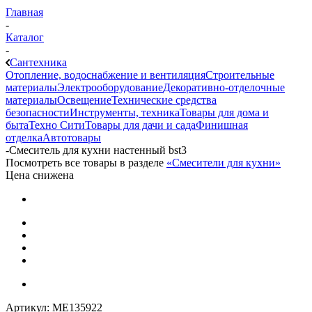
Главная
-
Каталог
-
Сантехника
Отопление, водоснабжение и вентиляция
Строительные
материалы
Электрооборудование
Декоративно-отделочные
материалы
Освещение
Технические средства
безопасности
Инструменты, техника
Товары для дома и
быта
Техно Сити
Товары для дачи и сада
Финишная
отделка
Автотовары
-
Смеситель для кухни настенный bst3
Посмотреть все товары в разделе
«Смесители для кухни»
Цена снижена
Артикул:
МЕ135922