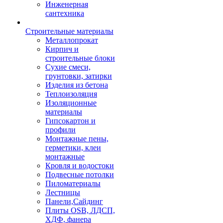
Инженерная
сантехника
Строительные материалы
Металлопрокат
Кирпич и
строительные блоки
Сухие смеси,
грунтовки, затирки
Изделия из бетона
Теплоизоляция
Изоляционные
материалы
Гипсокартон и
профили
Монтажные пены,
герметики, клеи
монтажные
Кровля и водостоки
Подвесные потолки
Пиломатериалы
Лестницы
Панели,Сайдинг
Плиты OSB, ЛДСП,
ХДФ, фанера