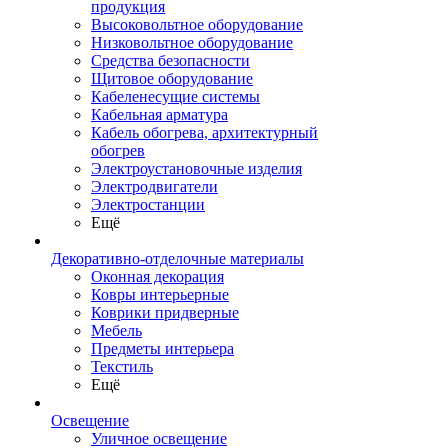
продукция
Высоковольтное оборудование
Низковольтное оборудование
Средства безопасности
Щитовое оборудование
Кабеленесущие системы
Кабельная арматура
Кабель обогрева, архитектурный
обогрев
Электроустановочные изделия
Электродвигатели
Электростанции
Ещё
Декоративно-отделочные материалы
Оконная декорация
Ковры интерьерные
Коврики придверные
Мебель
Предметы интерьера
Текстиль
Ещё
Освещение
Уличное освещение