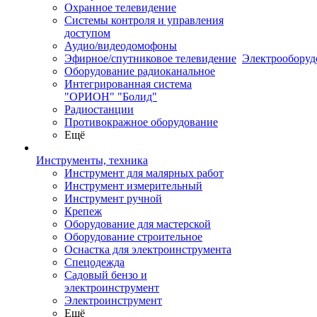
Охранное телевидение
Системы контроля и управления
доступом
Аудио/видеодомофоны
Эфирное/спутниковое телевидение
Электрооборуд
Оборудование радиоканальное
Интегрированная система
"ОРИОН" "Болид"
Радиостанции
Противокражное оборудование
Ещё
Инструменты, техника
Инструмент для малярных работ
Инструмент измерительный
Инструмент ручной
Крепеж
Оборудование для мастерской
Оборудование строительное
Оснастка для электроинструмента
Спецодежда
Садовый бензо и
электроинструмент
Электроинструмент
Ещё