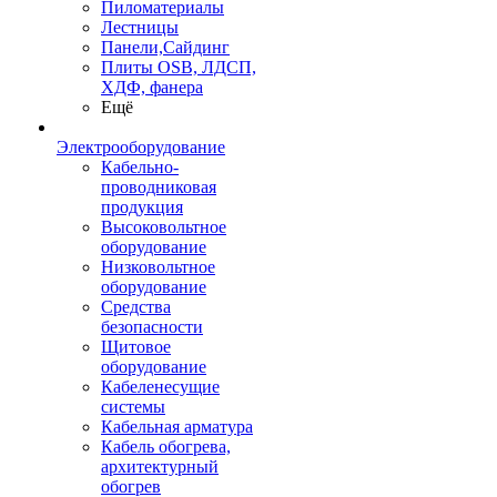
Пиломатериалы
Лестницы
Панели,Сайдинг
Плиты OSB, ЛДСП,
ХДФ, фанера
Ещё
Электрооборудование
Кабельно-
проводниковая
продукция
Высоковольтное
оборудование
Низковольтное
оборудование
Средства
безопасности
Щитовое
оборудование
Кабеленесущие
системы
Кабельная арматура
Кабель обогрева,
архитектурный
обогрев