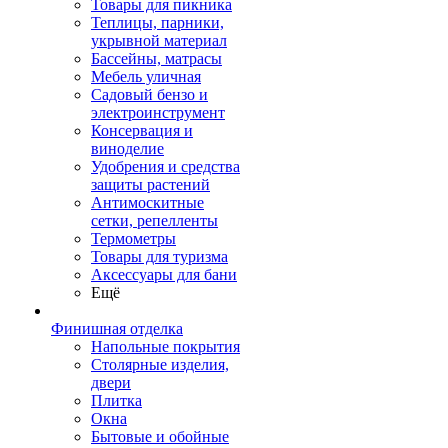
Товары для пикника
Теплицы, парники,
укрывной материал
Бассейны, матрасы
Мебель уличная
Садовый бензо и
электроинструмент
Консервация и
виноделие
Удобрения и средства
защиты растений
Антимоскитные
сетки, репелленты
Термометры
Товары для туризма
Аксессуары для бани
Ещё
Финишная отделка
Напольные покрытия
Столярные изделия,
двери
Плитка
Окна
Бытовые и обойные