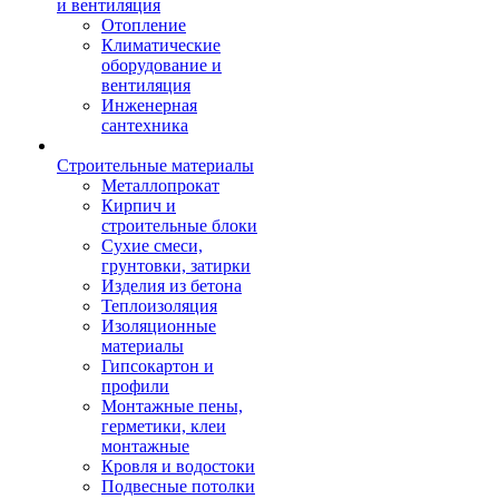
и вентиляция
Отопление
Климатические
оборудование и
вентиляция
Инженерная
сантехника
Строительные материалы
Металлопрокат
Кирпич и
строительные блоки
Сухие смеси,
грунтовки, затирки
Изделия из бетона
Теплоизоляция
Изоляционные
материалы
Гипсокартон и
профили
Монтажные пены,
герметики, клеи
монтажные
Кровля и водостоки
Подвесные потолки