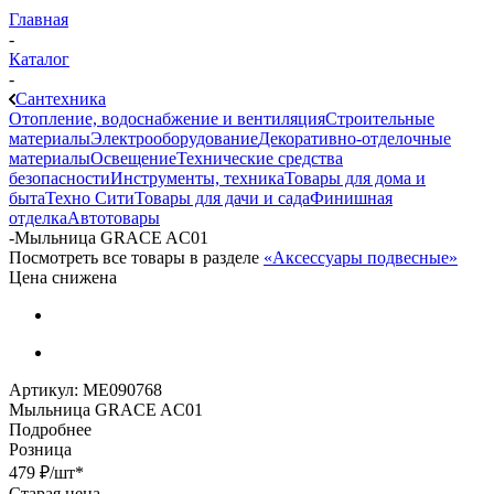
Главная
-
Каталог
-
Сантехника
Отопление, водоснабжение и вентиляция
Строительные
материалы
Электрооборудование
Декоративно-отделочные
материалы
Освещение
Технические средства
безопасности
Инструменты, техника
Товары для дома и
быта
Техно Сити
Товары для дачи и сада
Финишная
отделка
Автотовары
-
Мыльница GRACE AC01
Посмотреть все товары в разделе
«Аксессуары подвесные»
Цена снижена
Артикул:
МЕ090768
Мыльница GRACE AC01
Подробнее
Розница
479
₽
/шт
*
Старая цена