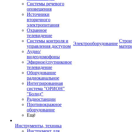
Системы речевого
оповещения
Источники
вторичного
электропитания
Охранное
телевидение
Системы контроля и
Строи
Электрооборудование
управления доступом
матер
Аудио/
видеодомофоны
Эфирное/спутниковое
телевидение
Оборудование
радиоканальное
Интегрированная
система "ОРИОН"
"Болид"
Радиостанции
Противокражное
оборудование
Ещё
Инструменты, техника
Инструмент для