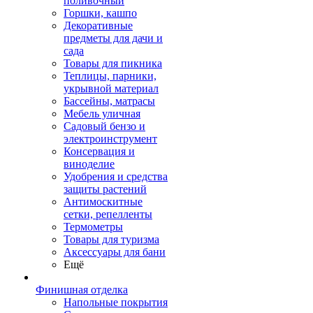
поливочный
Горшки, кашпо
Декоративные
предметы для дачи и
сада
Товары для пикника
Теплицы, парники,
укрывной материал
Бассейны, матрасы
Мебель уличная
Садовый бензо и
электроинструмент
Консервация и
виноделие
Удобрения и средства
защиты растений
Антимоскитные
сетки, репелленты
Термометры
Товары для туризма
Аксессуары для бани
Ещё
Финишная отделка
Напольные покрытия