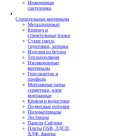
Инженерная
сантехника
Строительные материалы
Металлопрокат
Кирпич и
строительные блоки
Сухие смеси,
грунтовки, затирки
Изделия из бетона
Теплоизоляция
Изоляционные
материалы
Гипсокартон и
профили
Монтажные пены,
герметики, клеи
монтажные
Кровля и водостоки
Подвесные потолки
Пиломатериалы
Лестницы
Панели,Сайдинг
Плиты OSB, ЛДСП,
ХДФ, фанера