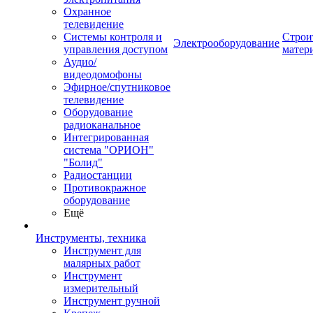
Охранное
телевидение
Системы контроля и
Строи
Электрооборудование
управления доступом
матер
Аудио/
видеодомофоны
Эфирное/спутниковое
телевидение
Оборудование
радиоканальное
Интегрированная
система "ОРИОН"
"Болид"
Радиостанции
Противокражное
оборудование
Ещё
Инструменты, техника
Инструмент для
малярных работ
Инструмент
измерительный
Инструмент ручной