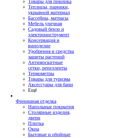
Товары для пикника
Теплицы, парники,
укрывной материал
Бассейны, матрасы
Мебель уличная
Садовый бензо и
электроинструмент
Консервация и
виноделие
Удобрения и средства
защиты растений
Антимоскитные
сетки, репелленты
Термометры
Товары для туризма
Аксессуары для бани
Ещё
Финишная отделка
Напольные покрытия
Столярные изделия,
двери
Плитка
Окна
Бытовые и обойные