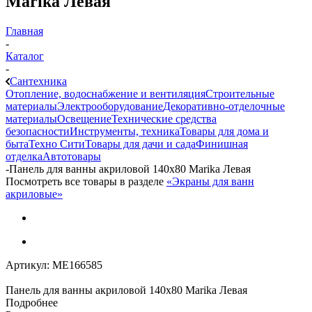
Marika Левая
Главная
-
Каталог
-
Сантехника
Отопление, водоснабжение и вентиляция
Строительные
материалы
Электрооборудование
Декоративно-отделочные
материалы
Освещение
Технические средства
безопасности
Инструменты, техника
Товары для дома и
быта
Техно Сити
Товары для дачи и сада
Финишная
отделка
Автотовары
-
Панель для ванны акриловой 140x80 Marika Левая
Посмотреть все товары в разделе
«Экраны для ванн
акриловые»
Артикул:
МЕ166585
Панель для ванны акриловой 140x80 Marika Левая
Подробнее