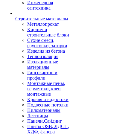
Инженерная
сантехника
Строительные материалы
Металлопрокат
Кирпич и
строительные блоки
Сухие смеси,
грунтовки, затирки
Изделия из бетона
Теплоизоляция
Изоляционные
материалы
Гипсокартон и
профили
Монтажные пены,
герметики, клеи
монтажные
Кровля и водостоки
Подвесные потолки
Пиломатериалы
Лестницы
Панели,Сайдинг
Плиты OSB, ЛДСП,
ХДФ, фанера