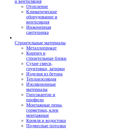
и вентиляция
Отопление
Климатические
оборудование и
вентиляция
Инженерная
сантехника
Строительные материалы
Металлопрокат
Кирпич и
строительные блоки
Сухие смеси,
грунтовки, затирки
Изделия из бетона
Теплоизоляция
Изоляционные
материалы
Гипсокартон и
профили
Монтажные пены,
герметики, клеи
монтажные
Кровля и водостоки
Подвесные потолки