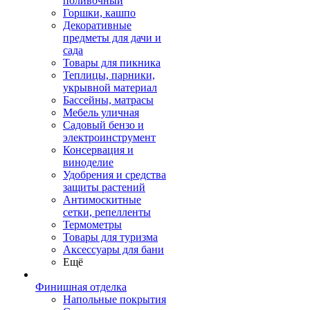
поливочный
Горшки, кашпо
Декоративные
предметы для дачи и
сада
Товары для пикника
Теплицы, парники,
укрывной материал
Бассейны, матрасы
Мебель уличная
Садовый бензо и
электроинструмент
Консервация и
виноделие
Удобрения и средства
защиты растений
Антимоскитные
сетки, репелленты
Термометры
Товары для туризма
Аксессуары для бани
Ещё
Финишная отделка
Напольные покрытия