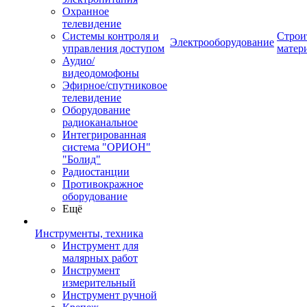
Охранное
телевидение
Системы контроля и
Строи
Электрооборудование
управления доступом
матер
Аудио/
видеодомофоны
Эфирное/спутниковое
телевидение
Оборудование
радиоканальное
Интегрированная
система "ОРИОН"
"Болид"
Радиостанции
Противокражное
оборудование
Ещё
Инструменты, техника
Инструмент для
малярных работ
Инструмент
измерительный
Инструмент ручной