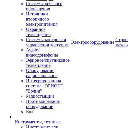
Системы речевого
оповещения
Источники
вторичного
электропитания
Охранное
телевидение
Системы контроля и
Строи
Электрооборудование
управления доступом
матер
Аудио/
видеодомофоны
Эфирное/спутниковое
телевидение
Оборудование
радиоканальное
Интегрированная
система "ОРИОН"
"Болид"
Радиостанции
Противокражное
оборудование
Ещё
Инструменты, техника
Инструмент для