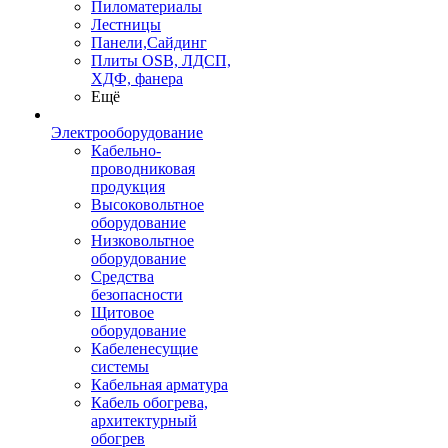
Пиломатериалы
Лестницы
Панели,Сайдинг
Плиты OSB, ЛДСП,
ХДФ, фанера
Ещё
Электрооборудование
Кабельно-
проводниковая
продукция
Высоковольтное
оборудование
Низковольтное
оборудование
Средства
безопасности
Щитовое
оборудование
Кабеленесущие
системы
Кабельная арматура
Кабель обогрева,
архитектурный
обогрев