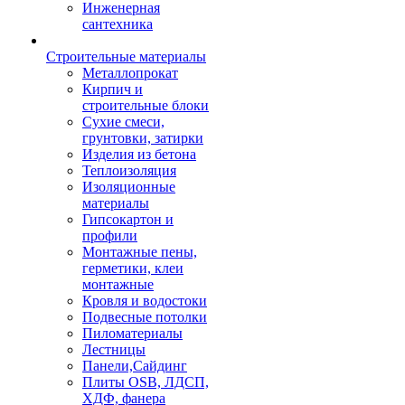
Инженерная
сантехника
Строительные материалы
Металлопрокат
Кирпич и
строительные блоки
Сухие смеси,
грунтовки, затирки
Изделия из бетона
Теплоизоляция
Изоляционные
материалы
Гипсокартон и
профили
Монтажные пены,
герметики, клеи
монтажные
Кровля и водостоки
Подвесные потолки
Пиломатериалы
Лестницы
Панели,Сайдинг
Плиты OSB, ЛДСП,
ХДФ, фанера