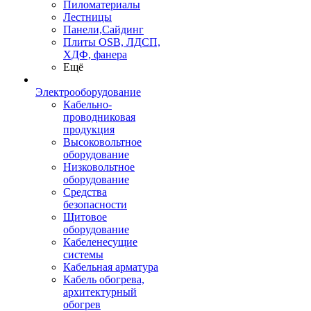
Пиломатериалы
Лестницы
Панели,Сайдинг
Плиты OSB, ЛДСП,
ХДФ, фанера
Ещё
Электрооборудование
Кабельно-
проводниковая
продукция
Высоковольтное
оборудование
Низковольтное
оборудование
Средства
безопасности
Щитовое
оборудование
Кабеленесущие
системы
Кабельная арматура
Кабель обогрева,
архитектурный
обогрев