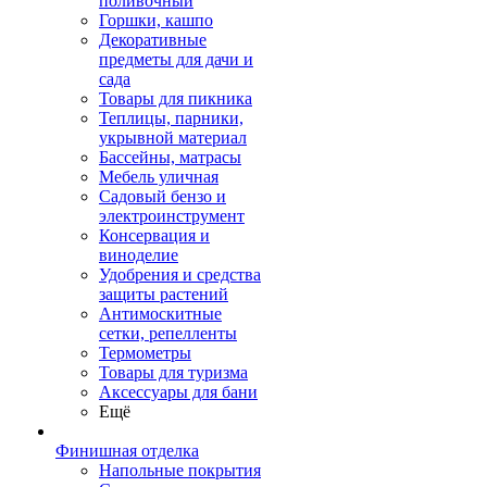
поливочный
Горшки, кашпо
Декоративные
предметы для дачи и
сада
Товары для пикника
Теплицы, парники,
укрывной материал
Бассейны, матрасы
Мебель уличная
Садовый бензо и
электроинструмент
Консервация и
виноделие
Удобрения и средства
защиты растений
Антимоскитные
сетки, репелленты
Термометры
Товары для туризма
Аксессуары для бани
Ещё
Финишная отделка
Напольные покрытия