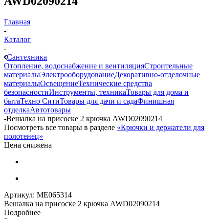
AWD02090214
Главная
-
Каталог
-
Сантехника
Отопление, водоснабжение и вентиляция
Строительные
материалы
Электрооборудование
Декоративно-отделочные
материалы
Освещение
Технические средства
безопасности
Инструменты, техника
Товары для дома и
быта
Техно Сити
Товары для дачи и сада
Финишная
отделка
Автотовары
-
Вешалка на присоске 2 крючка AWD02090214
Посмотреть все товары в разделе
«Крючки и держатели для
полотенец»
Цена снижена
Артикул:
МЕ065314
Вешалка на присоске 2 крючка AWD02090214
Подробнее