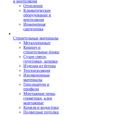
и вентиляция
Отопление
Климатические
оборудование и
вентиляция
Инженерная
сантехника
Строительные материалы
Металлопрокат
Кирпич и
строительные блоки
Сухие смеси,
грунтовки, затирки
Изделия из бетона
Теплоизоляция
Изоляционные
материалы
Гипсокартон и
профили
Монтажные пены,
герметики, клеи
монтажные
Кровля и водостоки
Подвесные потолки