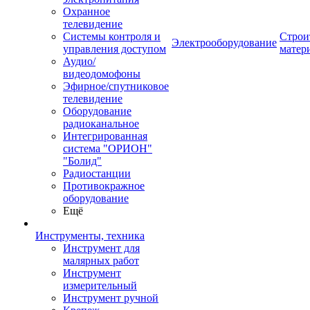
Охранное
телевидение
Системы контроля и
Строи
Электрооборудование
управления доступом
матер
Аудио/
видеодомофоны
Эфирное/спутниковое
телевидение
Оборудование
радиоканальное
Интегрированная
система "ОРИОН"
"Болид"
Радиостанции
Противокражное
оборудование
Ещё
Инструменты, техника
Инструмент для
малярных работ
Инструмент
измерительный
Инструмент ручной