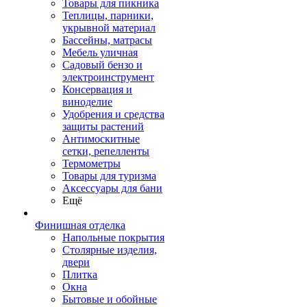
Товары для пикника
Теплицы, парники,
укрывной материал
Бассейны, матрасы
Мебель уличная
Садовый бензо и
электроинструмент
Консервация и
виноделие
Удобрения и средства
защиты растений
Антимоскитные
сетки, репелленты
Термометры
Товары для туризма
Аксессуары для бани
Ещё
Финишная отделка
Напольные покрытия
Столярные изделия,
двери
Плитка
Окна
Бытовые и обойные