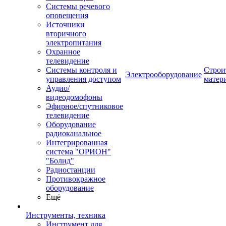
Системы речевого
оповещения
Источники
вторичного
электропитания
Охранное
телевидение
Системы контроля и
Строи
Электрооборудование
управления доступом
матер
Аудио/
видеодомофоны
Эфирное/спутниковое
телевидение
Оборудование
радиоканальное
Интегрированная
система "ОРИОН"
"Болид"
Радиостанции
Противокражное
оборудование
Ещё
Инструменты, техника
Инструмент для