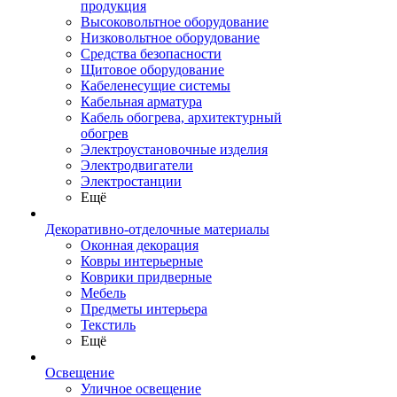
продукция
Высоковольтное оборудование
Низковольтное оборудование
Средства безопасности
Щитовое оборудование
Кабеленесущие системы
Кабельная арматура
Кабель обогрева, архитектурный
обогрев
Электроустановочные изделия
Электродвигатели
Электростанции
Ещё
Декоративно-отделочные материалы
Оконная декорация
Ковры интерьерные
Коврики придверные
Мебель
Предметы интерьера
Текстиль
Ещё
Освещение
Уличное освещение