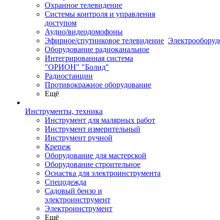
Охранное телевидение
Системы контроля и управления
доступом
Аудио/видеодомофоны
Эфирное/спутниковое телевидение
Электрооборуд
Оборудование радиоканальное
Интегрированная система
"ОРИОН" "Болид"
Радиостанции
Противокражное оборудование
Ещё
Инструменты, техника
Инструмент для малярных работ
Инструмент измерительный
Инструмент ручной
Крепеж
Оборудование для мастерской
Оборудование строительное
Оснастка для электроинструмента
Спецодежда
Садовый бензо и
электроинструмент
Электроинструмент
Ещё