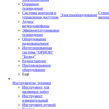
Охранное
телевидение
Системы контроля и
Строи
Электрооборудование
управления доступом
матер
Аудио/
видеодомофоны
Эфирное/спутниковое
телевидение
Оборудование
радиоканальное
Интегрированная
система "ОРИОН"
"Болид"
Радиостанции
Противокражное
оборудование
Ещё
Инструменты, техника
Инструмент для
малярных работ
Инструмент
измерительный
Инструмент ручной