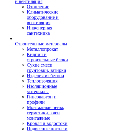
и вентиляция
Отопление
Климатические
оборудование и
вентиляция
Инженерная
сантехника
Строительные материалы
Металлопрокат
Кирпич и
строительные блоки
Сухие смеси,
грунтовки, затирки
Изделия из бетона
Теплоизоляция
Изоляционные
материалы
Гипсокартон и
профили
Монтажные пены,
герметики, клеи
монтажные
Кровля и водостоки
Подвесные потолки