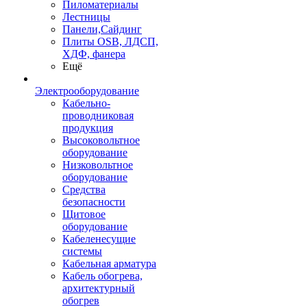
Пиломатериалы
Лестницы
Панели,Сайдинг
Плиты OSB, ЛДСП,
ХДФ, фанера
Ещё
Электрооборудование
Кабельно-
проводниковая
продукция
Высоковольтное
оборудование
Низковольтное
оборудование
Средства
безопасности
Щитовое
оборудование
Кабеленесущие
системы
Кабельная арматура
Кабель обогрева,
архитектурный
обогрев