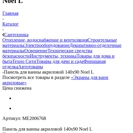
Noel L
Главная
-
Каталог
-
Сантехника
Отопление, водоснабжение и вентиляция
Строительные
материалы
Электрооборудование
Декоративно-отделочные
материалы
Освещение
Технические средства
безопасности
Инструменты, техника
Товары для дома и
быта
Техно Сити
Товары для дачи и сада
Финишная
отделка
Автотовары
-
Панель для ванны акриловой 140х90 Noel L
Посмотреть все товары в разделе
«Экраны для ванн
акриловые»
Цена снижена
Артикул:
МЕ2006768
Панель для ванны акриловой 140х90 Noel L