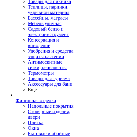
Товары для пикника
Теплицы, парники,
укрывной материал
Бассейны, матрасы
Мебель уличная
Садовый бензо и
электроинструмент
Консервация и
виноделие
Удобрения и средства
защиты растений
Антимоскитные
сетки, репелленты
Термометры
Товары для туризма
Аксессуары для бани
Ещё
Финишная отделка
Напольные покрытия
Столярные изделия,
двери
Плитка
Окна
Бытовые и обойные