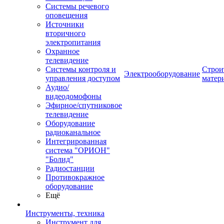
Системы речевого
оповещения
Источники
вторичного
электропитания
Охранное
телевидение
Системы контроля и
Строи
Электрооборудование
управления доступом
матер
Аудио/
видеодомофоны
Эфирное/спутниковое
телевидение
Оборудование
радиоканальное
Интегрированная
система "ОРИОН"
"Болид"
Радиостанции
Противокражное
оборудование
Ещё
Инструменты, техника
Инструмент для