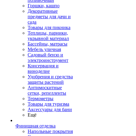
поливочный
Горшки, кашпо
Декоративные
предметы для дачи и
сада
Товары для пикника
Теплицы, парники,
укрывной материал
Бассейны, матрасы
Мебель уличная
Садовый бензо и
электроинструмент
Консервация и
виноделие
Удобрения и средства
защиты растений
Антимоскитные
сетки, репелленты
Термометры
Товары для туризма
Аксессуары для бани
Ещё
Финишная отделка
Напольные покрытия