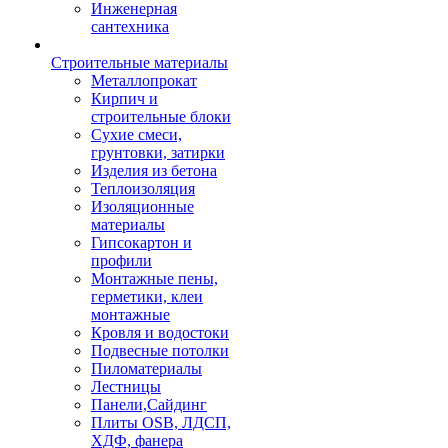
Инженерная
сантехника
Строительные материалы
Металлопрокат
Кирпич и
строительные блоки
Сухие смеси,
грунтовки, затирки
Изделия из бетона
Теплоизоляция
Изоляционные
материалы
Гипсокартон и
профили
Монтажные пены,
герметики, клеи
монтажные
Кровля и водостоки
Подвесные потолки
Пиломатериалы
Лестницы
Панели,Сайдинг
Плиты OSB, ЛДСП,
ХДФ, фанера