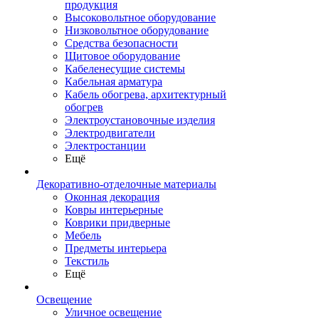
продукция
Высоковольтное оборудование
Низковольтное оборудование
Средства безопасности
Щитовое оборудование
Кабеленесущие системы
Кабельная арматура
Кабель обогрева, архитектурный
обогрев
Электроустановочные изделия
Электродвигатели
Электростанции
Ещё
Декоративно-отделочные материалы
Оконная декорация
Ковры интерьерные
Коврики придверные
Мебель
Предметы интерьера
Текстиль
Ещё
Освещение
Уличное освещение