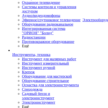
Охранное телевидение
Системы контроля и управления
доступом
Аудио/видеодомофоны
Эфирное/спутниковое телевидение
Электрооборуд
Оборудование радиоканальное
Интегрированная система
"ОРИОН" "Болид"
Радиостанции
Противокражное оборудование
Ещё
Инструменты, техника
Инструмент для малярных работ
Инструмент измерительный
Инструмент ручной
Крепеж
Оборудование для мастерской
Оборудование строительное
Оснастка для электроинструмента
Спецодежда
Садовый бензо и
электроинструмент
Электроинструмент
Ещё