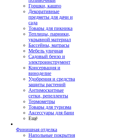
поливочный
Горшки, кашпо
Декоративные
предметы для дачи и
сада
Товары для пикника
Теплицы, парники,
укрывной материал
Бассейны, матрасы
Мебель уличная
Садовый бензо и
электроинструмент
Консервация и
виноделие
Удобрения и средства
защиты растений
Антимоскитные
сетки, репелленты
Термометры
Товары для туризма
Аксессуары для бани
Ещё
Финишная отделка
Напольные покрытия