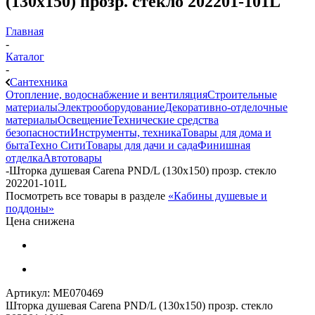
(130x150) прозр. стекло 202201-101L
Главная
-
Каталог
-
Сантехника
Отопление, водоснабжение и вентиляция
Строительные
материалы
Электрооборудование
Декоративно-отделочные
материалы
Освещение
Технические средства
безопасности
Инструменты, техника
Товары для дома и
быта
Техно Сити
Товары для дачи и сада
Финишная
отделка
Автотовары
-
Шторка душевая Carena PND/L (130x150) прозр. стекло
202201-101L
Посмотреть все товары в разделе
«Кабины душевые и
поддоны»
Цена снижена
Артикул:
МЕ070469
Шторка душевая Carena PND/L (130x150) прозр. стекло