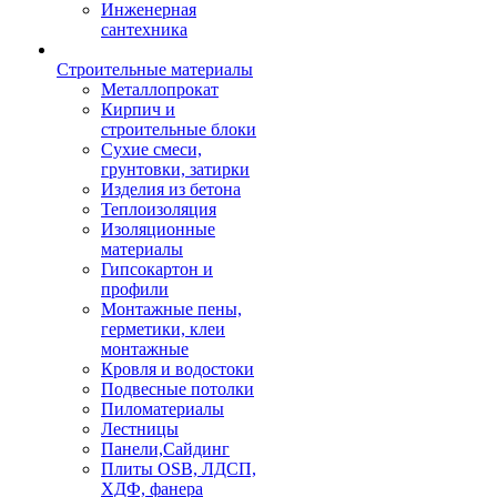
Инженерная
сантехника
Строительные материалы
Металлопрокат
Кирпич и
строительные блоки
Сухие смеси,
грунтовки, затирки
Изделия из бетона
Теплоизоляция
Изоляционные
материалы
Гипсокартон и
профили
Монтажные пены,
герметики, клеи
монтажные
Кровля и водостоки
Подвесные потолки
Пиломатериалы
Лестницы
Панели,Сайдинг
Плиты OSB, ЛДСП,
ХДФ, фанера