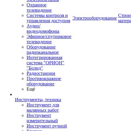
Охранное
телевидение
Системы контроля и
Строи
Электрооборудование
управления доступом
матер
Аудио/
видеодомофоны
Эфирное/спутниковое
телевидение
Оборудование
радиоканальное
Интегрированная
система "ОРИОН"
"Болид"
Радиостанции
Противокражное
оборудование
Ещё
Инструменты, техника
Инструмент для
малярных работ
Инструмент
измерительный
Инструмент ручной