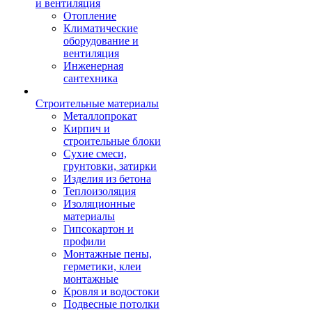
и вентиляция
Отопление
Климатические
оборудование и
вентиляция
Инженерная
сантехника
Строительные материалы
Металлопрокат
Кирпич и
строительные блоки
Сухие смеси,
грунтовки, затирки
Изделия из бетона
Теплоизоляция
Изоляционные
материалы
Гипсокартон и
профили
Монтажные пены,
герметики, клеи
монтажные
Кровля и водостоки
Подвесные потолки