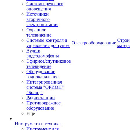
Системы речевого
оповещения
Источники
вторичного
электропитания
Охранное
телевидение
Системы контроля и
Строи
Электрооборудование
управления доступом
матер
Аудио/
видеодомофоны
Эфирное/спутниковое
телевидение
Оборудование
радиоканальное
Интегрированная
система "ОРИОН"
"Болид"
Радиостанции
Противокражное
оборудование
Ещё
Инструменты, техника
Инструмент для