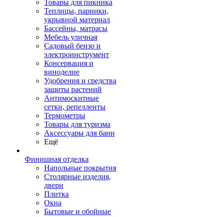
Товары для пикника
Теплицы, парники,
укрывной материал
Бассейны, матрасы
Мебель уличная
Садовый бензо и
электроинструмент
Консервация и
виноделие
Удобрения и средства
защиты растений
Антимоскитные
сетки, репелленты
Термометры
Товары для туризма
Аксессуары для бани
Ещё
Финишная отделка
Напольные покрытия
Столярные изделия,
двери
Плитка
Окна
Бытовые и обойные