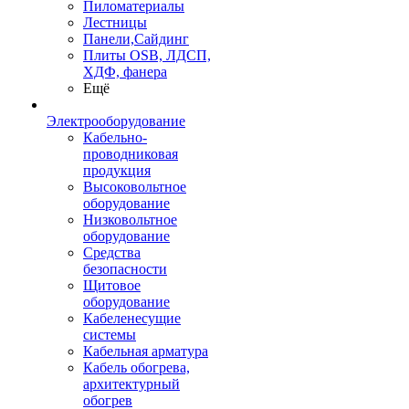
Пиломатериалы
Лестницы
Панели,Сайдинг
Плиты OSB, ЛДСП,
ХДФ, фанера
Ещё
Электрооборудование
Кабельно-
проводниковая
продукция
Высоковольтное
оборудование
Низковольтное
оборудование
Средства
безопасности
Щитовое
оборудование
Кабеленесущие
системы
Кабельная арматура
Кабель обогрева,
архитектурный
обогрев