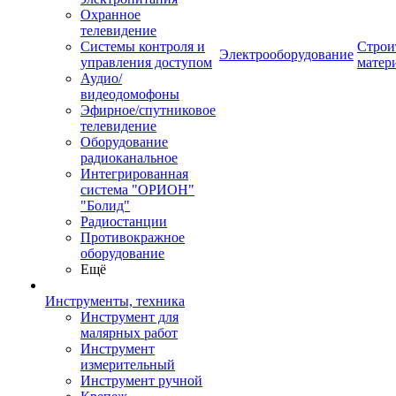
Охранное
телевидение
Системы контроля и
Строи
Электрооборудование
управления доступом
матер
Аудио/
видеодомофоны
Эфирное/спутниковое
телевидение
Оборудование
радиоканальное
Интегрированная
система "ОРИОН"
"Болид"
Радиостанции
Противокражное
оборудование
Ещё
Инструменты, техника
Инструмент для
малярных работ
Инструмент
измерительный
Инструмент ручной