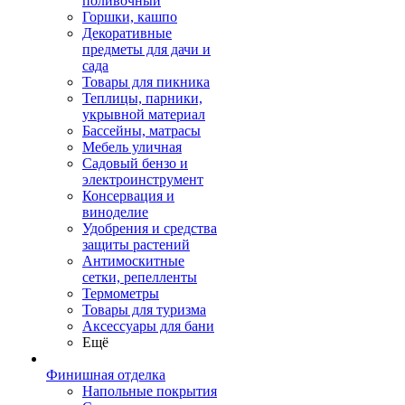
поливочный
Горшки, кашпо
Декоративные
предметы для дачи и
сада
Товары для пикника
Теплицы, парники,
укрывной материал
Бассейны, матрасы
Мебель уличная
Садовый бензо и
электроинструмент
Консервация и
виноделие
Удобрения и средства
защиты растений
Антимоскитные
сетки, репелленты
Термометры
Товары для туризма
Аксессуары для бани
Ещё
Финишная отделка
Напольные покрытия