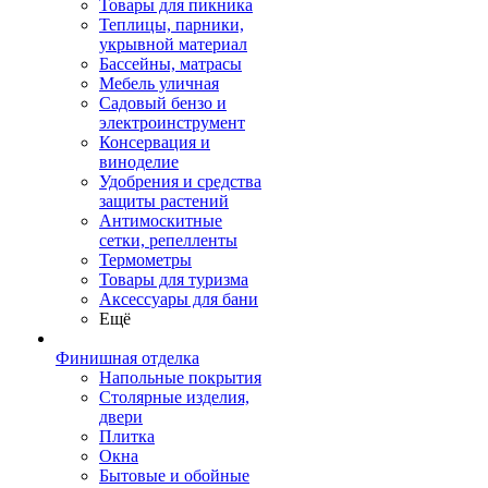
Товары для пикника
Теплицы, парники,
укрывной материал
Бассейны, матрасы
Мебель уличная
Садовый бензо и
электроинструмент
Консервация и
виноделие
Удобрения и средства
защиты растений
Антимоскитные
сетки, репелленты
Термометры
Товары для туризма
Аксессуары для бани
Ещё
Финишная отделка
Напольные покрытия
Столярные изделия,
двери
Плитка
Окна
Бытовые и обойные