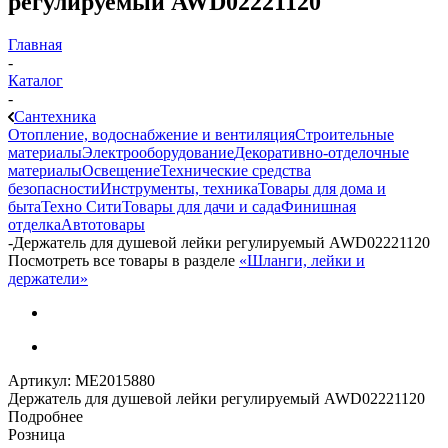
регулируемый AWD02221120
Главная
-
Каталог
-
Сантехника
Отопление, водоснабжение и вентиляция
Строительные
материалы
Электрооборудование
Декоративно-отделочные
материалы
Освещение
Технические средства
безопасности
Инструменты, техника
Товары для дома и
быта
Техно Сити
Товары для дачи и сада
Финишная
отделка
Автотовары
-
Держатель для душевой лейки регулируемый AWD02221120
Посмотреть все товары в разделе
«Шланги, лейки и
держатели»
Артикул:
МЕ2015880
Держатель для душевой лейки регулируемый AWD02221120
Подробнее
Розница