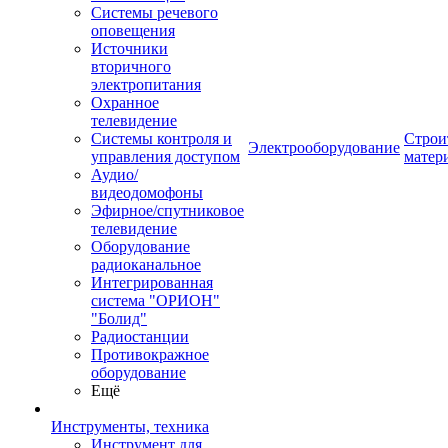
Системы речевого
оповещения
Источники
вторичного
электропитания
Охранное
телевидение
Системы контроля и
Строи
Электрооборудование
управления доступом
матер
Аудио/
видеодомофоны
Эфирное/спутниковое
телевидение
Оборудование
радиоканальное
Интегрированная
система "ОРИОН"
"Болид"
Радиостанции
Противокражное
оборудование
Ещё
Инструменты, техника
Инструмент для