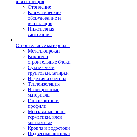
и вентиляция
Отопление
Климатические
оборудование и
вентиляция
Инженерная
сантехника
Строительные материалы
Металлопрокат
Кирпич и
строительные блоки
Сухие смеси,
грунтовки, затирки
Изделия из бетона
Теплоизоляция
Изоляционные
материалы
Гипсокартон и
профили
Монтажные пены,
герметики, клеи
монтажные
Кровля и водостоки
Подвесные потолки