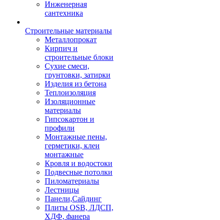
Инженерная
сантехника
Строительные материалы
Металлопрокат
Кирпич и
строительные блоки
Сухие смеси,
грунтовки, затирки
Изделия из бетона
Теплоизоляция
Изоляционные
материалы
Гипсокартон и
профили
Монтажные пены,
герметики, клеи
монтажные
Кровля и водостоки
Подвесные потолки
Пиломатериалы
Лестницы
Панели,Сайдинг
Плиты OSB, ЛДСП,
ХДФ, фанера