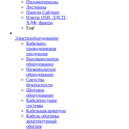
Пиломатериалы
Лестницы
Панели,Сайдинг
Плиты OSB, ЛДСП,
ХДФ, фанера
Ещё
Электрооборудование
Кабельно-
проводниковая
продукция
Высоковольтное
оборудование
Низковольтное
оборудование
Средства
безопасности
Щитовое
оборудование
Кабеленесущие
системы
Кабельная арматура
Кабель обогрева,
архитектурный
обогрев