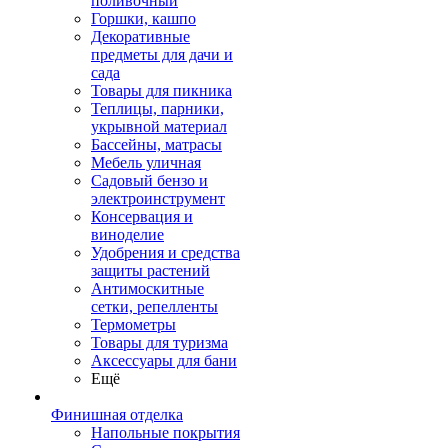
поливочный
Горшки, кашпо
Декоративные
предметы для дачи и
сада
Товары для пикника
Теплицы, парники,
укрывной материал
Бассейны, матрасы
Мебель уличная
Садовый бензо и
электроинструмент
Консервация и
виноделие
Удобрения и средства
защиты растений
Антимоскитные
сетки, репелленты
Термометры
Товары для туризма
Аксессуары для бани
Ещё
Финишная отделка
Напольные покрытия