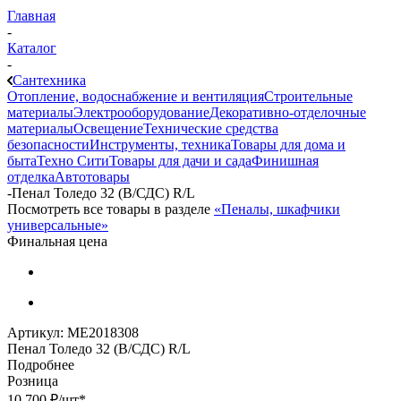
Главная
-
Каталог
-
Сантехника
Отопление, водоснабжение и вентиляция
Строительные
материалы
Электрооборудование
Декоративно-отделочные
материалы
Освещение
Технические средства
безопасности
Инструменты, техника
Товары для дома и
быта
Техно Сити
Товары для дачи и сада
Финишная
отделка
Автотовары
-
Пенал Толедо 32 (В/СДС) R/L
Посмотреть все товары в разделе
«Пеналы, шкафчики
универсальные»
Финальная цена
Артикул:
МЕ2018308
Пенал Толедо 32 (В/СДС) R/L
Подробнее
Розница
10 700
₽
/шт
*