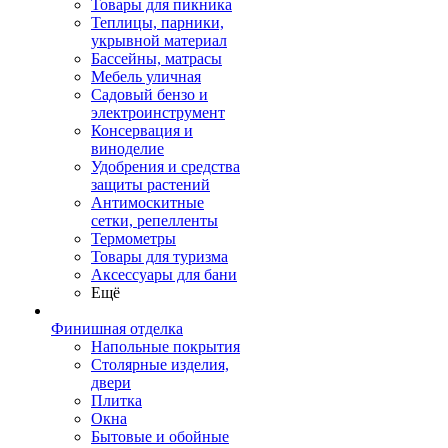
Товары для пикника
Теплицы, парники,
укрывной материал
Бассейны, матрасы
Мебель уличная
Садовый бензо и
электроинструмент
Консервация и
виноделие
Удобрения и средства
защиты растений
Антимоскитные
сетки, репелленты
Термометры
Товары для туризма
Аксессуары для бани
Ещё
Финишная отделка
Напольные покрытия
Столярные изделия,
двери
Плитка
Окна
Бытовые и обойные