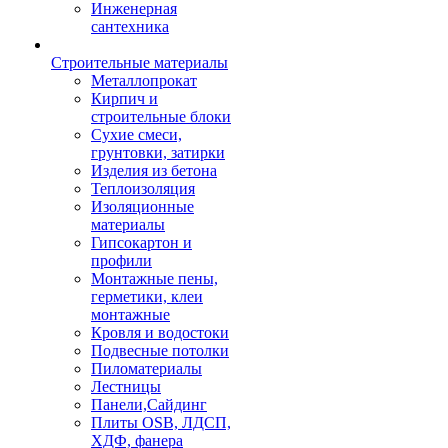
Инженерная
сантехника
Строительные материалы
Металлопрокат
Кирпич и
строительные блоки
Сухие смеси,
грунтовки, затирки
Изделия из бетона
Теплоизоляция
Изоляционные
материалы
Гипсокартон и
профили
Монтажные пены,
герметики, клеи
монтажные
Кровля и водостоки
Подвесные потолки
Пиломатериалы
Лестницы
Панели,Сайдинг
Плиты OSB, ЛДСП,
ХДФ, фанера