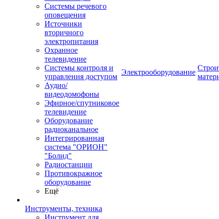
Системы речевого
оповещения
Источники
вторичного
электропитания
Охранное
телевидение
Системы контроля и
Строи
Электрооборудование
управления доступом
матер
Аудио/
видеодомофоны
Эфирное/спутниковое
телевидение
Оборудование
радиоканальное
Интегрированная
система "ОРИОН"
"Болид"
Радиостанции
Противокражное
оборудование
Ещё
Инструменты, техника
Инструмент для