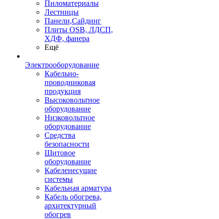
Пиломатериалы
Лестницы
Панели,Сайдинг
Плиты OSB, ЛДСП,
ХДФ, фанера
Ещё
Электрооборудование
Кабельно-
проводниковая
продукция
Высоковольтное
оборудование
Низковольтное
оборудование
Средства
безопасности
Щитовое
оборудование
Кабеленесущие
системы
Кабельная арматура
Кабель обогрева,
архитектурный
обогрев