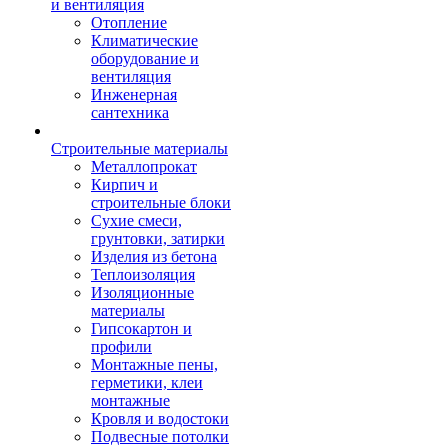
и вентиляция
Отопление
Климатические
оборудование и
вентиляция
Инженерная
сантехника
Строительные материалы
Металлопрокат
Кирпич и
строительные блоки
Сухие смеси,
грунтовки, затирки
Изделия из бетона
Теплоизоляция
Изоляционные
материалы
Гипсокартон и
профили
Монтажные пены,
герметики, клеи
монтажные
Кровля и водостоки
Подвесные потолки