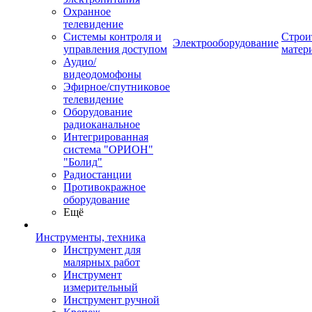
Охранное
телевидение
Системы контроля и
Строи
Электрооборудование
управления доступом
матер
Аудио/
видеодомофоны
Эфирное/спутниковое
телевидение
Оборудование
радиоканальное
Интегрированная
система "ОРИОН"
"Болид"
Радиостанции
Противокражное
оборудование
Ещё
Инструменты, техника
Инструмент для
малярных работ
Инструмент
измерительный
Инструмент ручной