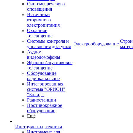
Системы речевого
оповещения
Источники
вторичного
электропитания
Охранное
телевидение
Системы контроля и
Строи
Электрооборудование
управления доступом
матер
Аудио/
видеодомофоны
Эфирное/спутниковое
телевидение
Оборудование
радиоканальное
Интегрированная
система "ОРИОН"
"Болид"
Радиостанции
Противокражное
оборудование
Ещё
Инструменты, техника
Инструмент для