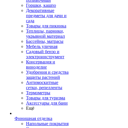
поливочный
Горшки, кашпо
Декоративные
предметы для дачи и
сада
Товары для пикника
Теплицы, парники,
укрывной материал
Бассейны, матрасы
Мебель уличная
Садовый бензо и
электроинструмент
Консервация и
виноделие
Удобрения и средства
защиты растений
Антимоскитные
сетки, репелленты
Термометры
Товары для туризма
Аксессуары для бани
Ещё
Финишная отделка
Напольные покрытия