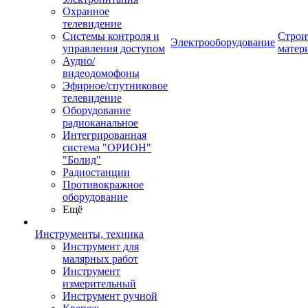
Охранное
телевидение
Системы контроля и
Строи
Электрооборудование
управления доступом
матер
Аудио/
видеодомофоны
Эфирное/спутниковое
телевидение
Оборудование
радиоканальное
Интегрированная
система "ОРИОН"
"Болид"
Радиостанции
Противокражное
оборудование
Ещё
Инструменты, техника
Инструмент для
малярных работ
Инструмент
измерительный
Инструмент ручной