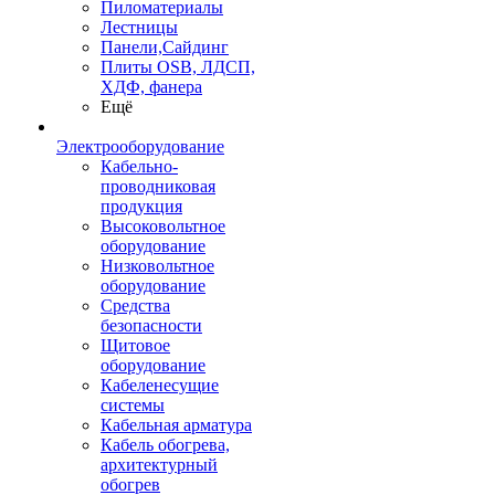
Пиломатериалы
Лестницы
Панели,Сайдинг
Плиты OSB, ЛДСП,
ХДФ, фанера
Ещё
Электрооборудование
Кабельно-
проводниковая
продукция
Высоковольтное
оборудование
Низковольтное
оборудование
Средства
безопасности
Щитовое
оборудование
Кабеленесущие
системы
Кабельная арматура
Кабель обогрева,
архитектурный
обогрев