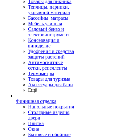
Товары для пикника
Теплицы, парники,
укрывной материал
Бассейны, матрасы
Мебель уличная
Садовый бензо и
электроинструмент
Консервация и
виноделие
Удобрения и средства
защиты растений
Антимоскитные
сетки, репелленты
Термометры
Товары для туризма
Аксессуары для бани
Ещё
Финишная отделка
Напольные покрытия
Столярные изделия,
двери
Плитка
Окна
Бытовые и обойные