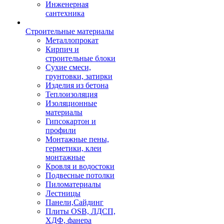
Инженерная
сантехника
Строительные материалы
Металлопрокат
Кирпич и
строительные блоки
Сухие смеси,
грунтовки, затирки
Изделия из бетона
Теплоизоляция
Изоляционные
материалы
Гипсокартон и
профили
Монтажные пены,
герметики, клеи
монтажные
Кровля и водостоки
Подвесные потолки
Пиломатериалы
Лестницы
Панели,Сайдинг
Плиты OSB, ЛДСП,
ХДФ, фанера