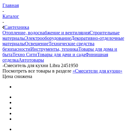
Главная
-
Каталог
-
Сантехника
Отопление, водоснабжение и вентиляция
Строительные
материалы
Электрооборудование
Декоративно-отделочные
материалы
Освещение
Технические средства
безопасности
Инструменты, техника
Товары для дома и
быта
Техно Сити
Товары для дачи и сада
Финишная
отделка
Автотовары
-
Смеситель для кухни Libra 2451950
Посмотреть все товары в разделе
«Смесители для кухни»
Цена снижена