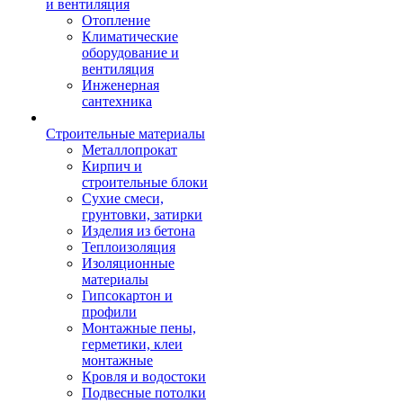
и вентиляция
Отопление
Климатические
оборудование и
вентиляция
Инженерная
сантехника
Строительные материалы
Металлопрокат
Кирпич и
строительные блоки
Сухие смеси,
грунтовки, затирки
Изделия из бетона
Теплоизоляция
Изоляционные
материалы
Гипсокартон и
профили
Монтажные пены,
герметики, клеи
монтажные
Кровля и водостоки
Подвесные потолки