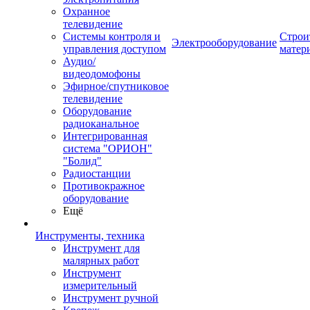
Охранное
телевидение
Системы контроля и
Строи
Электрооборудование
управления доступом
матер
Аудио/
видеодомофоны
Эфирное/спутниковое
телевидение
Оборудование
радиоканальное
Интегрированная
система "ОРИОН"
"Болид"
Радиостанции
Противокражное
оборудование
Ещё
Инструменты, техника
Инструмент для
малярных работ
Инструмент
измерительный
Инструмент ручной