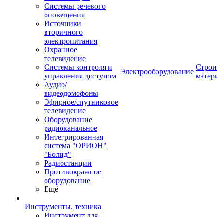
Системы речевого
оповещения
Источники
вторичного
электропитания
Охранное
телевидение
Системы контроля и
Строи
Электрооборудование
управления доступом
матер
Аудио/
видеодомофоны
Эфирное/спутниковое
телевидение
Оборудование
радиоканальное
Интегрированная
система "ОРИОН"
"Болид"
Радиостанции
Противокражное
оборудование
Ещё
Инструменты, техника
Инструмент для