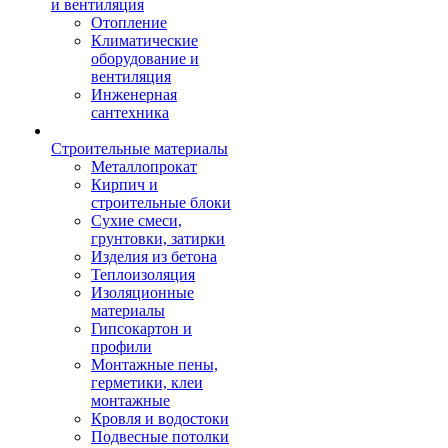
и вентиляция
Отопление
Климатические
оборудование и
вентиляция
Инженерная
сантехника
Строительные материалы
Металлопрокат
Кирпич и
строительные блоки
Сухие смеси,
грунтовки, затирки
Изделия из бетона
Теплоизоляция
Изоляционные
материалы
Гипсокартон и
профили
Монтажные пены,
герметики, клеи
монтажные
Кровля и водостоки
Подвесные потолки