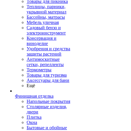
Товары для пикника
Теплицы, парники,
укрывной материал
Бассейны, матрасы
Мебель уличная
Садовый бензо и
электроинструмент
Консервация и
виноделие
Удобрения и средства
защиты растений
Антимоскитные
сетки, репелленты
Термометры
Товары для туризма
Аксессуары для бани
Ещё
Финишная отделка
Напольные покрытия
Столярные изделия,
двери
Плитка
Окна
Бытовые и обойные