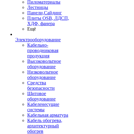
Пиломатериалы
Лестницы
Панели,Сайдинг
Плиты OSB, ЛДСП,
ХДФ, фанера
Ещё
Электрооборудование
Кабельно-
проводниковая
продукция
Высоковольтное
оборудование
Низковольтное
оборудование
Средства
безопасности
Щитовое
оборудование
Кабеленесущие
системы
Кабельная арматура
Кабель обогрева,
архитектурный
обогрев