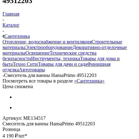
49512203
Главная
-
Каталог
-
Сантехника
Отопление, водоснабжение и вентиляция
Строительные
материалы
Электрооборудование
Декоративно-отделочные
материалы
Освещение
Технические средства
безопасности
Инструменты, техника
Товары для дома и
быта
Техно Сити
Товары для дачи и сада
Финишная
отделка
Автотовары
-
Смеситель для ванны HansaPrimo 49512203
Посмотреть все товары в разделе
«Сантехника»
Цена снижена
Артикул:
МЕ134517
Смеситель для ванны HansaPrimo 49512203
Розница
4 190
₽
/шт
*