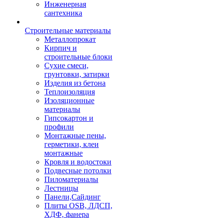
Инженерная
сантехника
Строительные материалы
Металлопрокат
Кирпич и
строительные блоки
Сухие смеси,
грунтовки, затирки
Изделия из бетона
Теплоизоляция
Изоляционные
материалы
Гипсокартон и
профили
Монтажные пены,
герметики, клеи
монтажные
Кровля и водостоки
Подвесные потолки
Пиломатериалы
Лестницы
Панели,Сайдинг
Плиты OSB, ЛДСП,
ХДФ, фанера