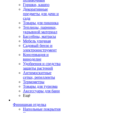
поливочный
Горшки, кашпо
Декоративные
предметы для дачи и
сада
Товары для пикника
Теплицы, парники,
укрывной материал
Бассейны, матрасы
Мебель уличная
Садовый бензо и
электроинструмент
Консервация и
виноделие
Удобрения и средства
защиты растений
Антимоскитные
сетки, репелленты
Термометры
Товары для туризма
Аксессуары для бани
Ещё
Финишная отделка
Напольные покрытия