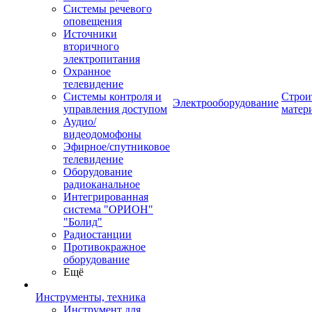
Системы речевого
оповещения
Источники
вторичного
электропитания
Охранное
телевидение
Системы контроля и
Строи
Электрооборудование
управления доступом
матер
Аудио/
видеодомофоны
Эфирное/спутниковое
телевидение
Оборудование
радиоканальное
Интегрированная
система "ОРИОН"
"Болид"
Радиостанции
Противокражное
оборудование
Ещё
Инструменты, техника
Инструмент для