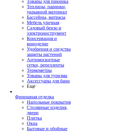
Товары для пикника
Теплицы, парники,
укрывной материал
Бассейны, матрасы
Мебель уличная
Садовый бензо и
электроинструмент
Консервация и
виноделие
Удобрения и средства
защиты растений
Антимоскитные
сетки, репелленты
Термометры
Товары для туризма
Аксессуары для бани
Ещё
Финишная отделка
Напольные покрытия
Столярные изделия,
двери
Плитка
Окна
Бытовые и обойные