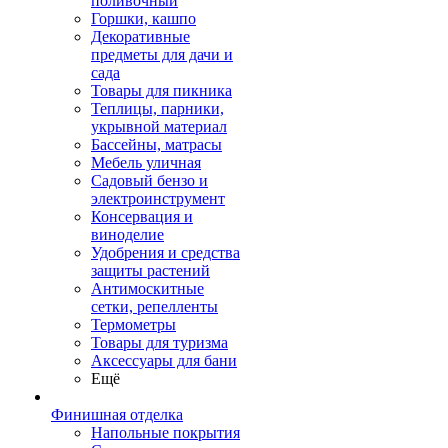
поливочный
Горшки, кашпо
Декоративные
предметы для дачи и
сада
Товары для пикника
Теплицы, парники,
укрывной материал
Бассейны, матрасы
Мебель уличная
Садовый бензо и
электроинструмент
Консервация и
виноделие
Удобрения и средства
защиты растений
Антимоскитные
сетки, репелленты
Термометры
Товары для туризма
Аксессуары для бани
Ещё
Финишная отделка
Напольные покрытия