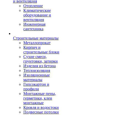
и вентиляция
Отопление
Климатические
оборудование и
вентиляция
Инженерная
сантехника
Строительные материалы
Металлопрокат
Кирпич и
строительные блоки
Сухие смеси,
грунтовки, затирки
Изделия из бетона
Теплоизоляция
Изоляционные
материалы
Гипсокартон и
профили
Монтажные пены,
герметики, клеи
монтажные
Кровля и водостоки
Подвесные потолки