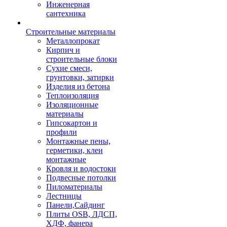
Инженерная
сантехника
Строительные материалы
Металлопрокат
Кирпич и
строительные блоки
Сухие смеси,
грунтовки, затирки
Изделия из бетона
Теплоизоляция
Изоляционные
материалы
Гипсокартон и
профили
Монтажные пены,
герметики, клеи
монтажные
Кровля и водостоки
Подвесные потолки
Пиломатериалы
Лестницы
Панели,Сайдинг
Плиты OSB, ЛДСП,
ХДФ, фанера