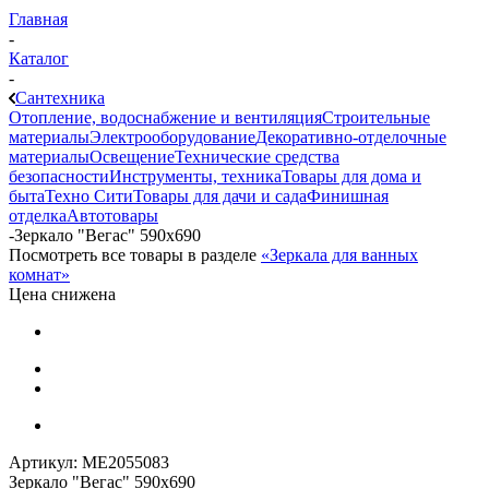
Главная
-
Каталог
-
Сантехника
Отопление, водоснабжение и вентиляция
Строительные
материалы
Электрооборудование
Декоративно-отделочные
материалы
Освещение
Технические средства
безопасности
Инструменты, техника
Товары для дома и
быта
Техно Сити
Товары для дачи и сада
Финишная
отделка
Автотовары
-
Зеркало "Вегас" 590х690
Посмотреть все товары в разделе
«Зеркала для ванных
комнат»
Цена снижена
Артикул:
МЕ2055083
Зеркало "Вегас" 590х690