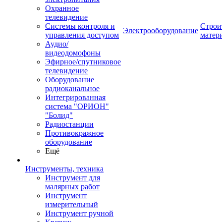
Охранное
телевидение
Системы контроля и
Строи
Электрооборудование
управления доступом
матер
Аудио/
видеодомофоны
Эфирное/спутниковое
телевидение
Оборудование
радиоканальное
Интегрированная
система "ОРИОН"
"Болид"
Радиостанции
Противокражное
оборудование
Ещё
Инструменты, техника
Инструмент для
малярных работ
Инструмент
измерительный
Инструмент ручной