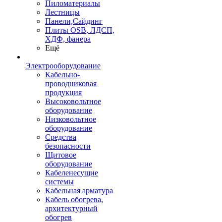
Пиломатериалы
Лестницы
Панели,Сайдинг
Плиты OSB, ЛДСП,
ХДФ, фанера
Ещё
Электрооборудование
Кабельно-
проводниковая
продукция
Высоковольтное
оборудование
Низковольтное
оборудование
Средства
безопасности
Щитовое
оборудование
Кабеленесущие
системы
Кабельная арматура
Кабель обогрева,
архитектурный
обогрев