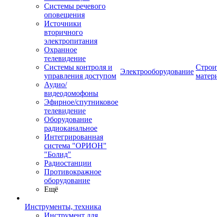
Системы речевого
оповещения
Источники
вторичного
электропитания
Охранное
телевидение
Системы контроля и
Строи
Электрооборудование
управления доступом
матер
Аудио/
видеодомофоны
Эфирное/спутниковое
телевидение
Оборудование
радиоканальное
Интегрированная
система "ОРИОН"
"Болид"
Радиостанции
Противокражное
оборудование
Ещё
Инструменты, техника
Инструмент для