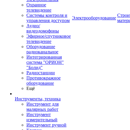
Охранное
телевидение
Системы контроля и
Строи
Электрооборудование
управления доступом
матер
Аудио/
видеодомофоны
Эфирное/спутниковое
телевидение
Оборудование
радиоканальное
Интегрированная
система "ОРИОН"
"Болид"
Радиостанции
Противокражное
оборудование
Ещё
Инструменты, техника
Инструмент для
малярных работ
Инструмент
измерительный
Инструмент ручной