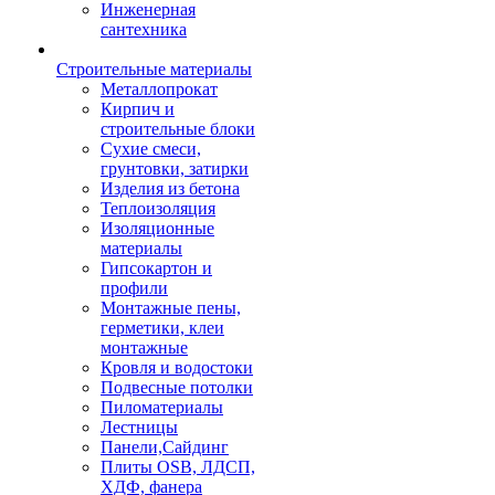
Инженерная
сантехника
Строительные материалы
Металлопрокат
Кирпич и
строительные блоки
Сухие смеси,
грунтовки, затирки
Изделия из бетона
Теплоизоляция
Изоляционные
материалы
Гипсокартон и
профили
Монтажные пены,
герметики, клеи
монтажные
Кровля и водостоки
Подвесные потолки
Пиломатериалы
Лестницы
Панели,Сайдинг
Плиты OSB, ЛДСП,
ХДФ, фанера