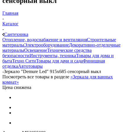
сенсорный выкл
Главная
-
Каталог
-
Сантехника
Отопление, водоснабжение и вентиляция
Строительные
материалы
Электрооборудование
Декоративно-отделочные
материалы
Освещение
Технические средства
безопасности
Инструменты, техника
Товары для дома и
быта
Техно Сити
Товары для дачи и сада
Финишная
отделка
Автотовары
-
Зеркало "Demure Led" 915х685 сенсорный выкл
Посмотреть все товары в разделе
«Зеркала для ванных
комнат»
Цена снижена