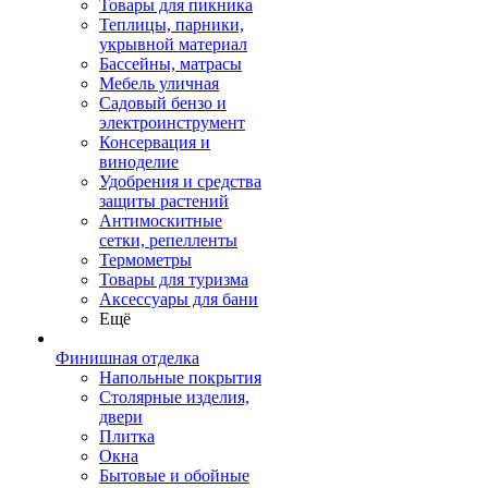
Товары для пикника
Теплицы, парники,
укрывной материал
Бассейны, матрасы
Мебель уличная
Садовый бензо и
электроинструмент
Консервация и
виноделие
Удобрения и средства
защиты растений
Антимоскитные
сетки, репелленты
Термометры
Товары для туризма
Аксессуары для бани
Ещё
Финишная отделка
Напольные покрытия
Столярные изделия,
двери
Плитка
Окна
Бытовые и обойные