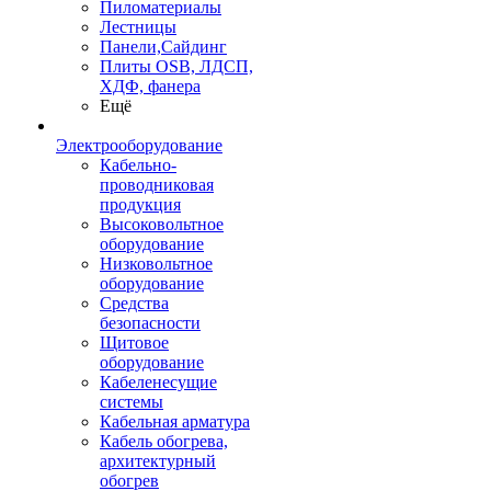
Пиломатериалы
Лестницы
Панели,Сайдинг
Плиты OSB, ЛДСП,
ХДФ, фанера
Ещё
Электрооборудование
Кабельно-
проводниковая
продукция
Высоковольтное
оборудование
Низковольтное
оборудование
Средства
безопасности
Щитовое
оборудование
Кабеленесущие
системы
Кабельная арматура
Кабель обогрева,
архитектурный
обогрев