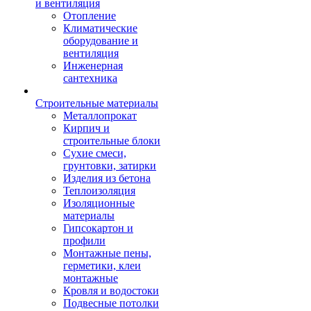
и вентиляция
Отопление
Климатические
оборудование и
вентиляция
Инженерная
сантехника
Строительные материалы
Металлопрокат
Кирпич и
строительные блоки
Сухие смеси,
грунтовки, затирки
Изделия из бетона
Теплоизоляция
Изоляционные
материалы
Гипсокартон и
профили
Монтажные пены,
герметики, клеи
монтажные
Кровля и водостоки
Подвесные потолки