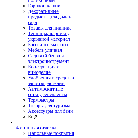
поливочный
Горшки, кашпо
Декоративные
предметы для дачи и
сада
Товары для пикника
Теплицы, парники,
укрывной материал
Бассейны, матрасы
Мебель уличная
Садовый бензо и
электроинструмент
Консервация и
виноделие
Удобрения и средства
защиты растений
Антимоскитные
сетки, репелленты
Термометры
Товары для туризма
Аксессуары для бани
Ещё
Финишная отделка
Напольные покрытия