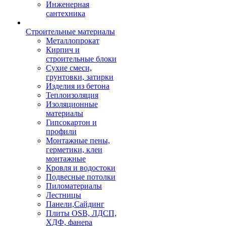
Инженерная
сантехника
Строительные материалы
Металлопрокат
Кирпич и
строительные блоки
Сухие смеси,
грунтовки, затирки
Изделия из бетона
Теплоизоляция
Изоляционные
материалы
Гипсокартон и
профили
Монтажные пены,
герметики, клеи
монтажные
Кровля и водостоки
Подвесные потолки
Пиломатериалы
Лестницы
Панели,Сайдинг
Плиты OSB, ЛДСП,
ХДФ, фанера