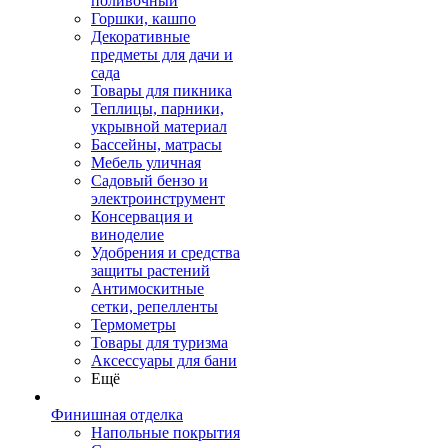
поливочный
Горшки, кашпо
Декоративные
предметы для дачи и
сада
Товары для пикника
Теплицы, парники,
укрывной материал
Бассейны, матрасы
Мебель уличная
Садовый бензо и
электроинструмент
Консервация и
виноделие
Удобрения и средства
защиты растений
Антимоскитные
сетки, репелленты
Термометры
Товары для туризма
Аксессуары для бани
Ещё
Финишная отделка
Напольные покрытия