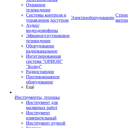
Охранное
телевидение
Системы контроля и
Строи
Электрооборудование
управления доступом
матер
Аудио/
видеодомофоны
Эфирное/спутниковое
телевидение
Оборудование
радиоканальное
Интегрированная
система "ОРИОН"
"Болид"
Радиостанции
Противокражное
оборудование
Ещё
Инструменты, техника
Инструмент для
малярных работ
Инструмент
измерительный
Инструмент ручной