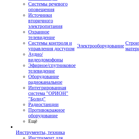
Системы речевого
оповещения
Источники
вторичного
электропитания
Охранное
телевидение
Системы контроля и
Строи
Электрооборудование
управления доступом
матер
Аудио/
видеодомофоны
Эфирное/спутниковое
телевидение
Оборудование
радиоканальное
Интегрированная
система "ОРИОН"
"Болид"
Радиостанции
Противокражное
оборудование
Ещё
Инструменты, техника
Инструмент для