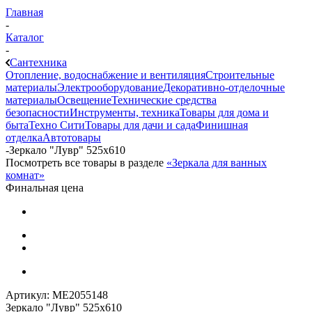
Главная
-
Каталог
-
Сантехника
Отопление, водоснабжение и вентиляция
Строительные
материалы
Электрооборудование
Декоративно-отделочные
материалы
Освещение
Технические средства
безопасности
Инструменты, техника
Товары для дома и
быта
Техно Сити
Товары для дачи и сада
Финишная
отделка
Автотовары
-
Зеркало "Лувр" 525х610
Посмотреть все товары в разделе
«Зеркала для ванных
комнат»
Финальная цена
Артикул:
МЕ2055148
Зеркало "Лувр" 525х610