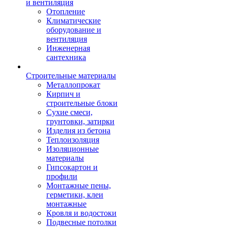
и вентиляция
Отопление
Климатические
оборудование и
вентиляция
Инженерная
сантехника
Строительные материалы
Металлопрокат
Кирпич и
строительные блоки
Сухие смеси,
грунтовки, затирки
Изделия из бетона
Теплоизоляция
Изоляционные
материалы
Гипсокартон и
профили
Монтажные пены,
герметики, клеи
монтажные
Кровля и водостоки
Подвесные потолки