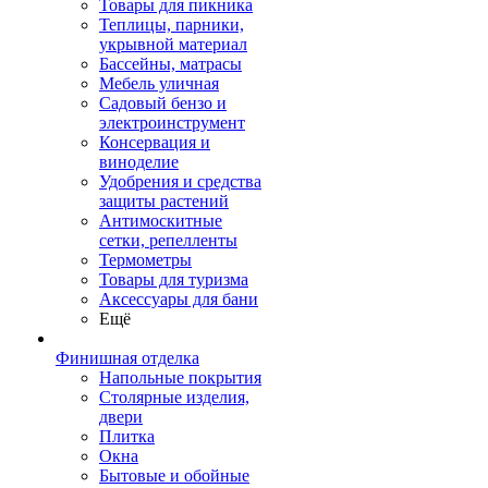
Товары для пикника
Теплицы, парники,
укрывной материал
Бассейны, матрасы
Мебель уличная
Садовый бензо и
электроинструмент
Консервация и
виноделие
Удобрения и средства
защиты растений
Антимоскитные
сетки, репелленты
Термометры
Товары для туризма
Аксессуары для бани
Ещё
Финишная отделка
Напольные покрытия
Столярные изделия,
двери
Плитка
Окна
Бытовые и обойные