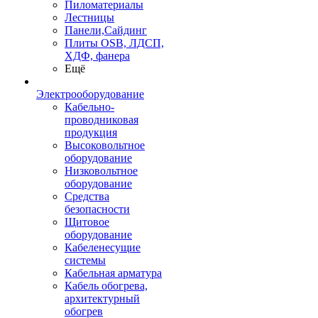
Пиломатериалы
Лестницы
Панели,Сайдинг
Плиты OSB, ЛДСП,
ХДФ, фанера
Ещё
Электрооборудование
Кабельно-
проводниковая
продукция
Высоковольтное
оборудование
Низковольтное
оборудование
Средства
безопасности
Щитовое
оборудование
Кабеленесущие
системы
Кабельная арматура
Кабель обогрева,
архитектурный
обогрев