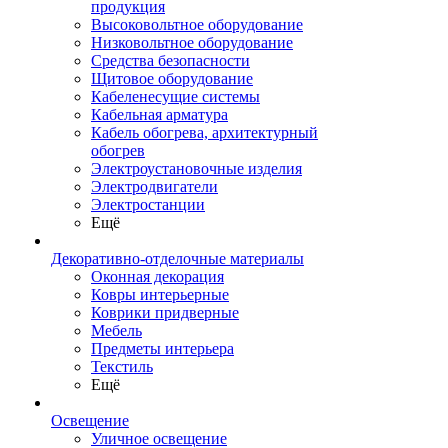
продукция
Высоковольтное оборудование
Низковольтное оборудование
Средства безопасности
Щитовое оборудование
Кабеленесущие системы
Кабельная арматура
Кабель обогрева, архитектурный
обогрев
Электроустановочные изделия
Электродвигатели
Электростанции
Ещё
Декоративно-отделочные материалы
Оконная декорация
Ковры интерьерные
Коврики придверные
Мебель
Предметы интерьера
Текстиль
Ещё
Освещение
Уличное освещение