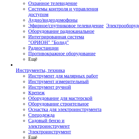
Охранное телевидение
Системы контроля и управления
доступом
Аудио/видеодомофоны
Эфирное/спутниковое телевидение
Электрооборуд
Оборудование радиоканальное
Интегрированная система
"ОРИОН" "Болид"
Радиостанции
Противокражное оборудование
Ещё
Инструменты, техника
Инструмент для малярных работ
Инструмент измерительный
Инструмент ручной
Крепеж
Оборудование для мастерской
Оборудование строительное
Оснастка для электроинструмента
Спецодежда
Садовый бензо и
электроинструмент
Электроинструмент
Ещё