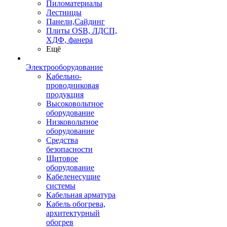
Пиломатериалы
Лестницы
Панели,Сайдинг
Плиты OSB, ЛДСП,
ХДФ, фанера
Ещё
Электрооборудование
Кабельно-
проводниковая
продукция
Высоковольтное
оборудование
Низковольтное
оборудование
Средства
безопасности
Щитовое
оборудование
Кабеленесущие
системы
Кабельная арматура
Кабель обогрева,
архитектурный
обогрев