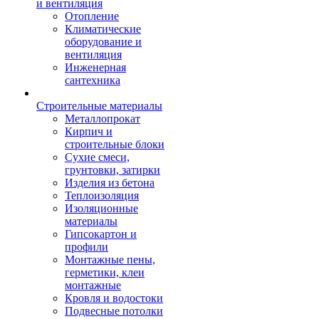
и вентиляция
Отопление
Климатические
оборудование и
вентиляция
Инженерная
сантехника
Строительные материалы
Металлопрокат
Кирпич и
строительные блоки
Сухие смеси,
грунтовки, затирки
Изделия из бетона
Теплоизоляция
Изоляционные
материалы
Гипсокартон и
профили
Монтажные пены,
герметики, клеи
монтажные
Кровля и водостоки
Подвесные потолки