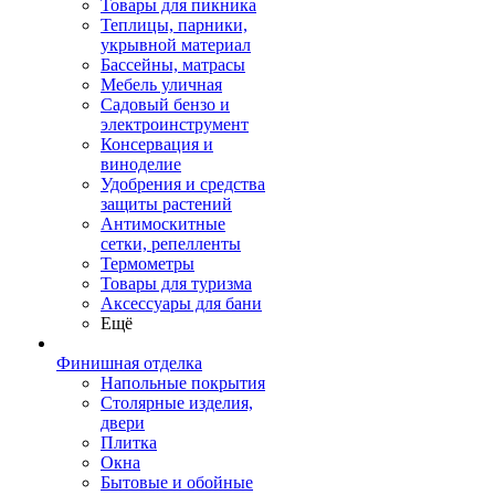
Товары для пикника
Теплицы, парники,
укрывной материал
Бассейны, матрасы
Мебель уличная
Садовый бензо и
электроинструмент
Консервация и
виноделие
Удобрения и средства
защиты растений
Антимоскитные
сетки, репелленты
Термометры
Товары для туризма
Аксессуары для бани
Ещё
Финишная отделка
Напольные покрытия
Столярные изделия,
двери
Плитка
Окна
Бытовые и обойные