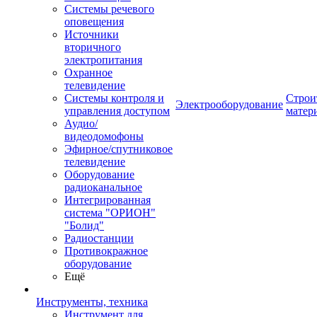
Системы речевого
оповещения
Источники
вторичного
электропитания
Охранное
телевидение
Системы контроля и
Строи
Электрооборудование
управления доступом
матер
Аудио/
видеодомофоны
Эфирное/спутниковое
телевидение
Оборудование
радиоканальное
Интегрированная
система "ОРИОН"
"Болид"
Радиостанции
Противокражное
оборудование
Ещё
Инструменты, техника
Инструмент для