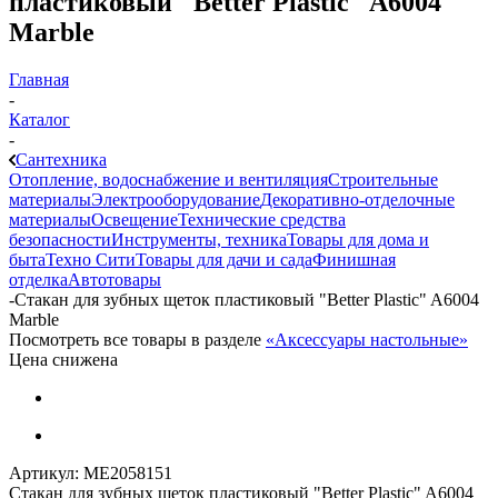
пластиковый "Better Plastic" A6004
Marble
Главная
-
Каталог
-
Сантехника
Отопление, водоснабжение и вентиляция
Строительные
материалы
Электрооборудование
Декоративно-отделочные
материалы
Освещение
Технические средства
безопасности
Инструменты, техника
Товары для дома и
быта
Техно Сити
Товары для дачи и сада
Финишная
отделка
Автотовары
-
Стакан для зубных щеток пластиковый "Better Plastic" A6004
Marble
Посмотреть все товары в разделе
«Аксессуары настольные»
Цена снижена
Артикул:
МЕ2058151
Стакан для зубных щеток пластиковый "Better Plastic" A6004