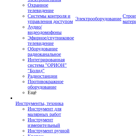
Охранное
телевидение
Системы контроля и
Строи
Электрооборудование
управления доступом
матер
Аудио/
видеодомофоны
Эфирное/спутниковое
телевидение
Оборудование
радиоканальное
Интегрированная
система "ОРИОН"
"Болид"
Радиостанции
Противокражное
оборудование
Ещё
Инструменты, техника
Инструмент для
малярных работ
Инструмент
измерительный
Инструмент ручной