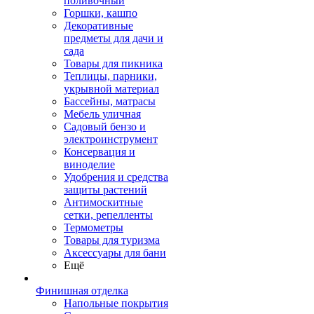
поливочный
Горшки, кашпо
Декоративные
предметы для дачи и
сада
Товары для пикника
Теплицы, парники,
укрывной материал
Бассейны, матрасы
Мебель уличная
Садовый бензо и
электроинструмент
Консервация и
виноделие
Удобрения и средства
защиты растений
Антимоскитные
сетки, репелленты
Термометры
Товары для туризма
Аксессуары для бани
Ещё
Финишная отделка
Напольные покрытия