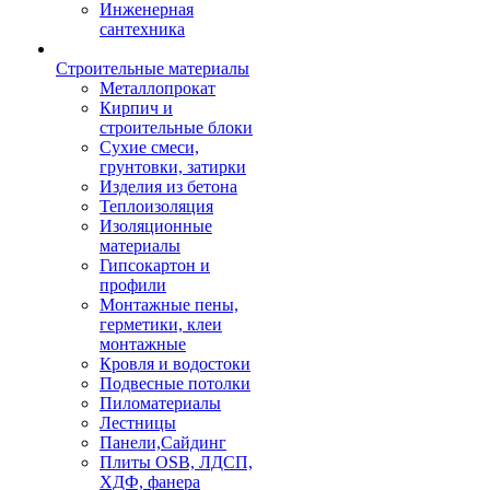
Инженерная
сантехника
Строительные материалы
Металлопрокат
Кирпич и
строительные блоки
Сухие смеси,
грунтовки, затирки
Изделия из бетона
Теплоизоляция
Изоляционные
материалы
Гипсокартон и
профили
Монтажные пены,
герметики, клеи
монтажные
Кровля и водостоки
Подвесные потолки
Пиломатериалы
Лестницы
Панели,Сайдинг
Плиты OSB, ЛДСП,
ХДФ, фанера