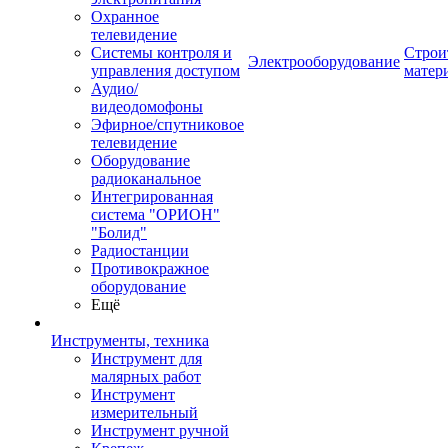
Охранное
телевидение
Системы контроля и
Строи
Электрооборудование
управления доступом
матер
Аудио/
видеодомофоны
Эфирное/спутниковое
телевидение
Оборудование
радиоканальное
Интегрированная
система "ОРИОН"
"Болид"
Радиостанции
Противокражное
оборудование
Ещё
Инструменты, техника
Инструмент для
малярных работ
Инструмент
измерительный
Инструмент ручной