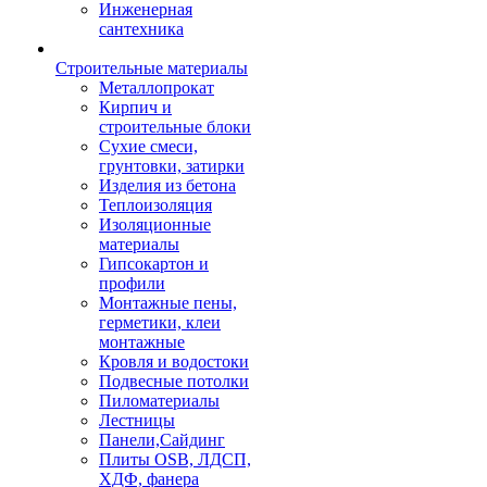
Инженерная
сантехника
Строительные материалы
Металлопрокат
Кирпич и
строительные блоки
Сухие смеси,
грунтовки, затирки
Изделия из бетона
Теплоизоляция
Изоляционные
материалы
Гипсокартон и
профили
Монтажные пены,
герметики, клеи
монтажные
Кровля и водостоки
Подвесные потолки
Пиломатериалы
Лестницы
Панели,Сайдинг
Плиты OSB, ЛДСП,
ХДФ, фанера