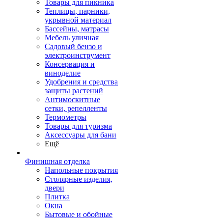
Товары для пикника
Теплицы, парники,
укрывной материал
Бассейны, матрасы
Мебель уличная
Садовый бензо и
электроинструмент
Консервация и
виноделие
Удобрения и средства
защиты растений
Антимоскитные
сетки, репелленты
Термометры
Товары для туризма
Аксессуары для бани
Ещё
Финишная отделка
Напольные покрытия
Столярные изделия,
двери
Плитка
Окна
Бытовые и обойные