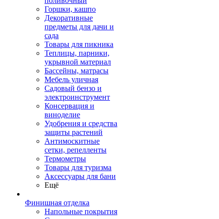
поливочный
Горшки, кашпо
Декоративные
предметы для дачи и
сада
Товары для пикника
Теплицы, парники,
укрывной материал
Бассейны, матрасы
Мебель уличная
Садовый бензо и
электроинструмент
Консервация и
виноделие
Удобрения и средства
защиты растений
Антимоскитные
сетки, репелленты
Термометры
Товары для туризма
Аксессуары для бани
Ещё
Финишная отделка
Напольные покрытия