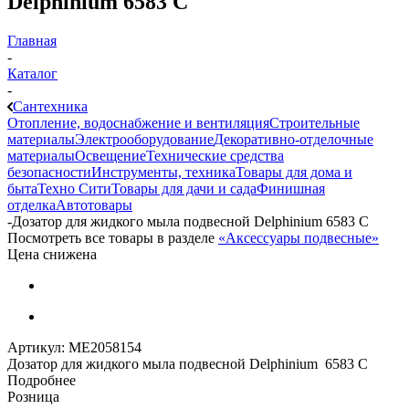
Dеlphinium 6583 C
Главная
-
Каталог
-
Сантехника
Отопление, водоснабжение и вентиляция
Строительные
материалы
Электрооборудование
Декоративно-отделочные
материалы
Освещение
Технические средства
безопасности
Инструменты, техника
Товары для дома и
быта
Техно Сити
Товары для дачи и сада
Финишная
отделка
Автотовары
-
Дозатор для жидкого мыла подвесной Dеlphinium 6583 C
Посмотреть все товары в разделе
«Аксессуары подвесные»
Цена снижена
Артикул:
МЕ2058154
Дозатор для жидкого мыла подвесной Dеlphinium 6583 C
Подробнее
Розница