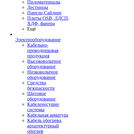
Пиломатериалы
Лестницы
Панели,Сайдинг
Плиты OSB, ЛДСП,
ХДФ, фанера
Ещё
Электрооборудование
Кабельно-
проводниковая
продукция
Высоковольтное
оборудование
Низковольтное
оборудование
Средства
безопасности
Щитовое
оборудование
Кабеленесущие
системы
Кабельная арматура
Кабель обогрева,
архитектурный
обогрев