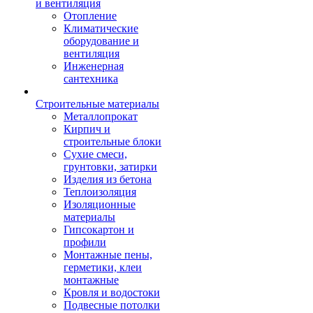
и вентиляция
Отопление
Климатические
оборудование и
вентиляция
Инженерная
сантехника
Строительные материалы
Металлопрокат
Кирпич и
строительные блоки
Сухие смеси,
грунтовки, затирки
Изделия из бетона
Теплоизоляция
Изоляционные
материалы
Гипсокартон и
профили
Монтажные пены,
герметики, клеи
монтажные
Кровля и водостоки
Подвесные потолки