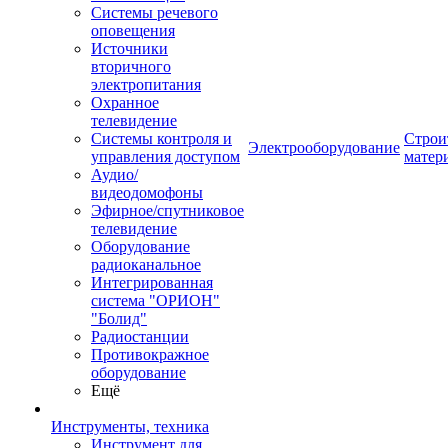
Системы речевого
оповещения
Источники
вторичного
электропитания
Охранное
телевидение
Системы контроля и
Строи
Электрооборудование
управления доступом
матер
Аудио/
видеодомофоны
Эфирное/спутниковое
телевидение
Оборудование
радиоканальное
Интегрированная
система "ОРИОН"
"Болид"
Радиостанции
Противокражное
оборудование
Ещё
Инструменты, техника
Инструмент для