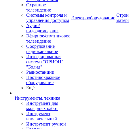
Охранное
телевидение
Системы контроля и
Строи
Электрооборудование
управления доступом
матер
Аудио/
видеодомофоны
Эфирное/спутниковое
телевидение
Оборудование
радиоканальное
Интегрированная
система "ОРИОН"
"Болид"
Радиостанции
Противокражное
оборудование
Ещё
Инструменты, техника
Инструмент для
малярных работ
Инструмент
измерительный
Инструмент ручной