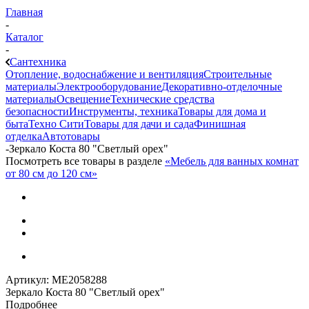
Главная
-
Каталог
-
Сантехника
Отопление, водоснабжение и вентиляция
Строительные
материалы
Электрооборудование
Декоративно-отделочные
материалы
Освещение
Технические средства
безопасности
Инструменты, техника
Товары для дома и
быта
Техно Сити
Товары для дачи и сада
Финишная
отделка
Автотовары
-
Зеркало Коста 80 "Светлый орех"
Посмотреть все товары в разделе
«Мебель для ванных комнат
от 80 см до 120 см»
Артикул:
МЕ2058288
Зеркало Коста 80 "Светлый орех"
Подробнее