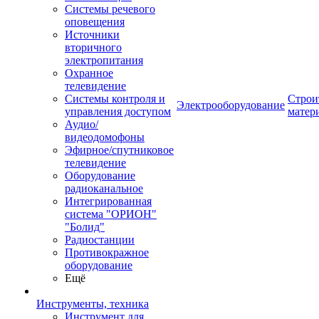
Системы речевого
оповещения
Источники
вторичного
электропитания
Охранное
телевидение
Системы контроля и
Строи
Электрооборудование
управления доступом
матер
Аудио/
видеодомофоны
Эфирное/спутниковое
телевидение
Оборудование
радиоканальное
Интегрированная
система "ОРИОН"
"Болид"
Радиостанции
Противокражное
оборудование
Ещё
Инструменты, техника
Инструмент для