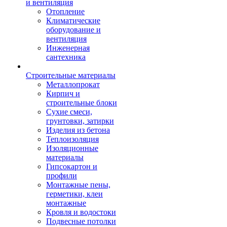
и вентиляция
Отопление
Климатические
оборудование и
вентиляция
Инженерная
сантехника
Строительные материалы
Металлопрокат
Кирпич и
строительные блоки
Сухие смеси,
грунтовки, затирки
Изделия из бетона
Теплоизоляция
Изоляционные
материалы
Гипсокартон и
профили
Монтажные пены,
герметики, клеи
монтажные
Кровля и водостоки
Подвесные потолки