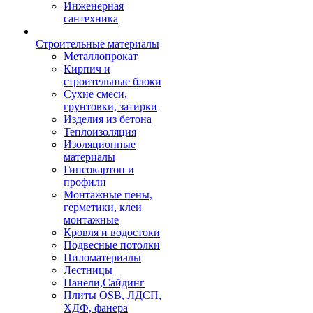
Инженерная
сантехника
Строительные материалы
Металлопрокат
Кирпич и
строительные блоки
Сухие смеси,
грунтовки, затирки
Изделия из бетона
Теплоизоляция
Изоляционные
материалы
Гипсокартон и
профили
Монтажные пены,
герметики, клеи
монтажные
Кровля и водостоки
Подвесные потолки
Пиломатериалы
Лестницы
Панели,Сайдинг
Плиты OSB, ЛДСП,
ХДФ, фанера