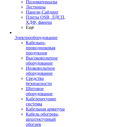
Пиломатериалы
Лестницы
Панели,Сайдинг
Плиты OSB, ЛДСП,
ХДФ, фанера
Ещё
Электрооборудование
Кабельно-
проводниковая
продукция
Высоковольтное
оборудование
Низковольтное
оборудование
Средства
безопасности
Щитовое
оборудование
Кабеленесущие
системы
Кабельная арматура
Кабель обогрева,
архитектурный
обогрев