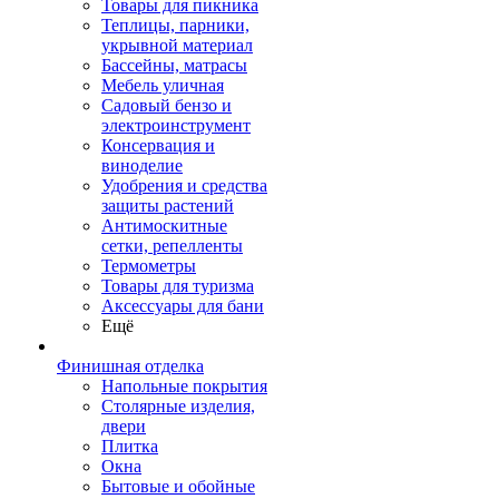
Товары для пикника
Теплицы, парники,
укрывной материал
Бассейны, матрасы
Мебель уличная
Садовый бензо и
электроинструмент
Консервация и
виноделие
Удобрения и средства
защиты растений
Антимоскитные
сетки, репелленты
Термометры
Товары для туризма
Аксессуары для бани
Ещё
Финишная отделка
Напольные покрытия
Столярные изделия,
двери
Плитка
Окна
Бытовые и обойные