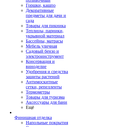
поливочный
Горшки, кашпо
Декоративные
предметы для дачи и
сада
Товары для пикника
Теплицы, парники,
укрывной материал
Бассейны, матрасы
Мебель уличная
Садовый бензо и
электроинструмент
Консервация и
виноделие
Удобрения и средства
защиты растений
Антимоскитные
сетки, репелленты
Термометры
Товары для туризма
Аксессуары для бани
Ещё
Финишная отделка
Напольные покрытия