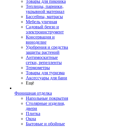
Товары для пикника
Теплицы, парники,
укрывной материал
Бассейны, матрасы
Мебель уличная
Садовый бензо и
электроинструмент
Консервация и
виноделие
Удобрения и средства
защиты растений
Антимоскитные
сетки, репелленты
Термометры
Товары для туризма
Аксессуары для бани
Ещё
Финишная отделка
Напольные покрытия
Столярные изделия,
двери
Плитка
Окна
Бытовые и обойные