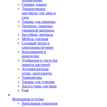
поливочный
Горшки, кашпо
Декоративные
предметы для дачи и
сада
Товары для пикника
Теплицы, парники,
укрывной материал
Бассейны, матрасы
Мебель уличная
Садовый бензо и
электроинструмент
Консервация и
виноделие
Удобрения и средства
защиты растений
Антимоскитные
сетки, репелленты
Термометры
Товары для туризма
Аксессуары для бани
Ещё
Финишная отделка
Напольные покрытия