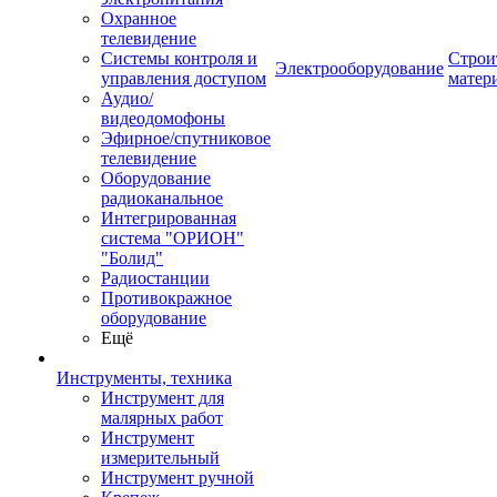
Охранное
телевидение
Системы контроля и
Строи
Электрооборудование
управления доступом
матер
Аудио/
видеодомофоны
Эфирное/спутниковое
телевидение
Оборудование
радиоканальное
Интегрированная
система "ОРИОН"
"Болид"
Радиостанции
Противокражное
оборудование
Ещё
Инструменты, техника
Инструмент для
малярных работ
Инструмент
измерительный
Инструмент ручной