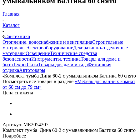
умывальником Балтика 60 снято
Главная
-
Каталог
-
Сантехника
Отопление, водоснабжение и вентиляция
Строительные
материалы
Электрооборудование
Декоративно-отделочные
материалы
Освещение
Технические средства
безопасности
Инструменты, техника
Товары для дома и
быта
Техно Сити
Товары для дачи и сада
Финишная
отделка
Автотовары
-
Комплект тумба Дина 60-2 с умывальником Балтика 60 снято
Посмотреть все товары в разделе
«Мебель для ванных комнат
от 60 см до 79 см»
Цена снижена
Артикул:
МЕ2054207
Комплект тумба Дина 60-2 с умывальником Балтика 60 снято
Подробнее