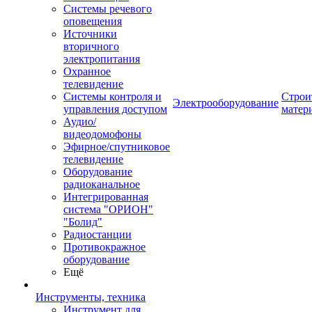
Системы речевого
оповещения
Источники
вторичного
электропитания
Охранное
телевидение
Системы контроля и
Строи
Электрооборудование
управления доступом
матер
Аудио/
видеодомофоны
Эфирное/спутниковое
телевидение
Оборудование
радиоканальное
Интегрированная
система "ОРИОН"
"Болид"
Радиостанции
Противокражное
оборудование
Ещё
Инструменты, техника
Инструмент для