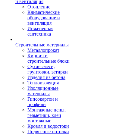
и вентиляция
Отопление
Климатические
оборудование и
вентиляция
Инженерная
сантехника
Строительные материалы
Металлопрокат
Кирпич и
строительные блоки
Сухие смеси,
грунтовки, затирки
Изделия из бетона
Теплоизоляция
Изоляционные
материалы
Гипсокартон и
профили
Монтажные пены,
герметики, клеи
монтажные
Кровля и водостоки
Подвесные потолки