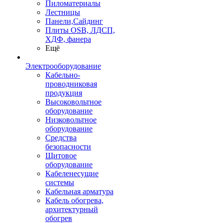
Пиломатериалы
Лестницы
Панели,Сайдинг
Плиты OSB, ЛДСП,
ХДФ, фанера
Ещё
Электрооборудование
Кабельно-
проводниковая
продукция
Высоковольтное
оборудование
Низковольтное
оборудование
Средства
безопасности
Щитовое
оборудование
Кабеленесущие
системы
Кабельная арматура
Кабель обогрева,
архитектурный
обогрев