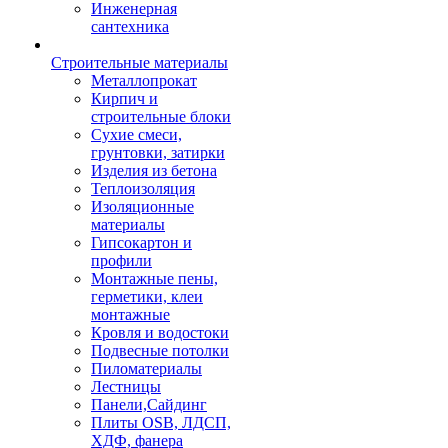
Инженерная
сантехника
Строительные материалы
Металлопрокат
Кирпич и
строительные блоки
Сухие смеси,
грунтовки, затирки
Изделия из бетона
Теплоизоляция
Изоляционные
материалы
Гипсокартон и
профили
Монтажные пены,
герметики, клеи
монтажные
Кровля и водостоки
Подвесные потолки
Пиломатериалы
Лестницы
Панели,Сайдинг
Плиты OSB, ЛДСП,
ХДФ, фанера