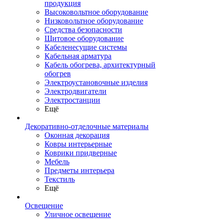
продукция
Высоковольтное оборудование
Низковольтное оборудование
Средства безопасности
Щитовое оборудование
Кабеленесущие системы
Кабельная арматура
Кабель обогрева, архитектурный
обогрев
Электроустановочные изделия
Электродвигатели
Электростанции
Ещё
Декоративно-отделочные материалы
Оконная декорация
Ковры интерьерные
Коврики придверные
Мебель
Предметы интерьера
Текстиль
Ещё
Освещение
Уличное освещение