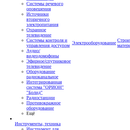
Системы речевого
оповещения
Источники
вторичного
электропитания
Охранное
телевидение
Системы контроля и
Строи
Электрооборудование
управления доступом
матер
Аудио/
видеодомофоны
Эфирное/спутниковое
телевидение
Оборудование
радиоканальное
Интегрированная
система "ОРИОН"
"Болид"
Радиостанции
Противокражное
оборудование
Ещё
Инструменты, техника
Инструмент для