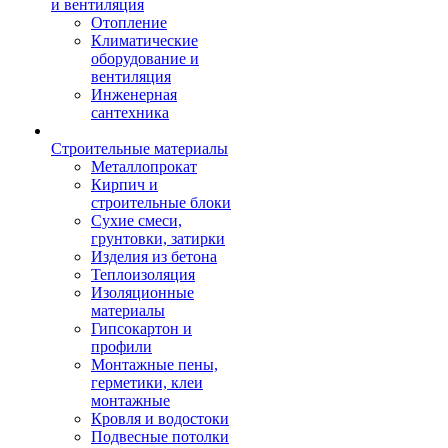
и вентиляция
Отопление
Климатические
оборудование и
вентиляция
Инженерная
сантехника
Строительные материалы
Металлопрокат
Кирпич и
строительные блоки
Сухие смеси,
грунтовки, затирки
Изделия из бетона
Теплоизоляция
Изоляционные
материалы
Гипсокартон и
профили
Монтажные пены,
герметики, клеи
монтажные
Кровля и водостоки
Подвесные потолки