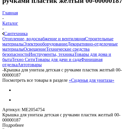
ручками пластик желтый 00-00000187
Главная
-
Каталог
-
Сантехника
Отопление, водоснабжение и вентиляция
Строительные
материалы
Электрооборудование
Декоративно-отделочные
материалы
Освещение
Технические средства
безопасности
Инструменты, техника
Товары для дома и
быта
Техно Сити
Товары для дачи и сада
Финишная
отделка
Автотовары
-
Крышка для унитаза детская с ручками пластик желтый 00-
00000187
Посмотреть все товары в разделе
«Сиденья для унитаза»
Артикул:
МЕ2054754
Крышка для унитаза детская с ручками пластик желтый 00-
00000187
Подробнее