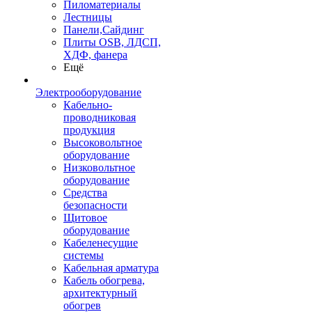
Пиломатериалы
Лестницы
Панели,Сайдинг
Плиты OSB, ЛДСП,
ХДФ, фанера
Ещё
Электрооборудование
Кабельно-
проводниковая
продукция
Высоковольтное
оборудование
Низковольтное
оборудование
Средства
безопасности
Щитовое
оборудование
Кабеленесущие
системы
Кабельная арматура
Кабель обогрева,
архитектурный
обогрев