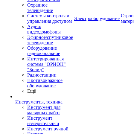
Охранное
телевидение
Системы контроля и
Строи
Электрооборудование
управления доступом
матер
Аудио/
видеодомофоны
Эфирное/спутниковое
телевидение
Оборудование
радиоканальное
Интегрированная
система "ОРИОН"
"Болид"
Радиостанции
Противокражное
оборудование
Ещё
Инструменты, техника
Инструмент для
малярных работ
Инструмент
измерительный
Инструмент ручной