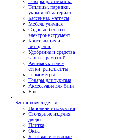
Товары для пикника
Теплицы, парники,
укрывной материал
Бассейны, матрасы
Мебель уличная
Садовый бензо и
электроинструмент
Консервация и
виноделие
Удобрения и средства
защиты растений
Антимоскитные
сетки, репелленты
Термометры
Товары для туризма
Аксессуары для бани
Ещё
Финишная отделка
Напольные покрытия
Столярные изделия,
двери
Плитка
Окна
Бытовые и обойные