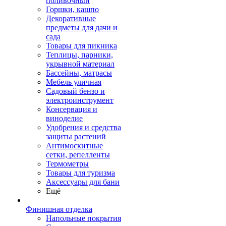
поливочный
Горшки, кашпо
Декоративные
предметы для дачи и
сада
Товары для пикника
Теплицы, парники,
укрывной материал
Бассейны, матрасы
Мебель уличная
Садовый бензо и
электроинструмент
Консервация и
виноделие
Удобрения и средства
защиты растений
Антимоскитные
сетки, репелленты
Термометры
Товары для туризма
Аксессуары для бани
Ещё
Финишная отделка
Напольные покрытия