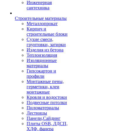
Инженерная
сантехника
Строительные материалы
Металлопрокат
Кирпич и
строительные блоки
Сухие смеси,
грунтовки, затирки
Изделия из бетона
Теплоизоляция
Изоляционные
материалы
Гипсокартон и
профили
Монтажные пены,
герметики, клеи
монтажные
Кровля и водостоки
Подвесные потолки
Пиломатериалы
Лестницы
Панели,Сайдинг
Плиты OSB, ЛДСП,
ХДФ, фанера