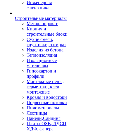
Инженерная
сантехника
Строительные материалы
Металлопрокат
Кирпич и
строительные блоки
Сухие смеси,
грунтовки, затирки
Изделия из бетона
Теплоизоляция
Изоляционные
материалы
Гипсокартон и
профили
Монтажные пены,
герметики, клеи
монтажные
Кровля и водостоки
Подвесные потолки
Пиломатериалы
Лестницы
Панели,Сайдинг
Плиты OSB, ЛДСП,
ХДФ, фанера