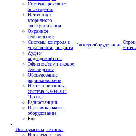
Системы речевого
оповещения
Источники
вторичного
электропитания
Охранное
телевидение
Системы контроля и
Строи
Электрооборудование
управления доступом
матер
Аудио/
видеодомофоны
Эфирное/спутниковое
телевидение
Оборудование
радиоканальное
Интегрированная
система "ОРИОН"
"Болид"
Радиостанции
Противокражное
оборудование
Ещё
Инструменты, техника
Инструмент для