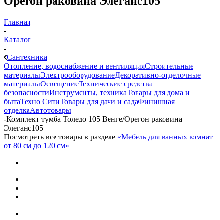
Орегон раковина Элеганс105
Главная
-
Каталог
-
Сантехника
Отопление, водоснабжение и вентиляция
Строительные
материалы
Электрооборудование
Декоративно-отделочные
материалы
Освещение
Технические средства
безопасности
Инструменты, техника
Товары для дома и
быта
Техно Сити
Товары для дачи и сада
Финишная
отделка
Автотовары
-
Комплект тумба Толедо 105 Венге/Орегон раковина
Элеганс105
Посмотреть все товары в разделе
«Мебель для ванных комнат
от 80 см до 120 см»