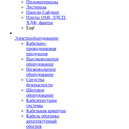
Пиломатериалы
Лестницы
Панели,Сайдинг
Плиты OSB, ЛДСП,
ХДФ, фанера
Ещё
Электрооборудование
Кабельно-
проводниковая
продукция
Высоковольтное
оборудование
Низковольтное
оборудование
Средства
безопасности
Щитовое
оборудование
Кабеленесущие
системы
Кабельная арматура
Кабель обогрева,
архитектурный
обогрев