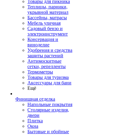
Товары для пикника
Теплицы, парники,
укрывной материал
Бассейны, матрасы
Мебель уличная
Садовый бензо и
электроинструмент
Консервация и
виноделие
Удобрения и средства
защиты растений
Антимоскитные
сетки, репелленты
Термометры
Товары для туризма
Аксессуары для бани
Ещё
Финишная отделка
Напольные покрытия
Столярные изделия,
двери
Плитка
Окна
Бытовые и обойные