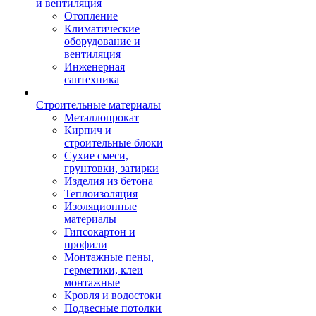
и вентиляция
Отопление
Климатические
оборудование и
вентиляция
Инженерная
сантехника
Строительные материалы
Металлопрокат
Кирпич и
строительные блоки
Сухие смеси,
грунтовки, затирки
Изделия из бетона
Теплоизоляция
Изоляционные
материалы
Гипсокартон и
профили
Монтажные пены,
герметики, клеи
монтажные
Кровля и водостоки
Подвесные потолки