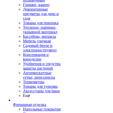
поливочный
Горшки, кашпо
Декоративные
предметы для дачи и
сада
Товары для пикника
Теплицы, парники,
укрывной материал
Бассейны, матрасы
Мебель уличная
Садовый бензо и
электроинструмент
Консервация и
виноделие
Удобрения и средства
защиты растений
Антимоскитные
сетки, репелленты
Термометры
Товары для туризма
Аксессуары для бани
Ещё
Финишная отделка
Напольные покрытия