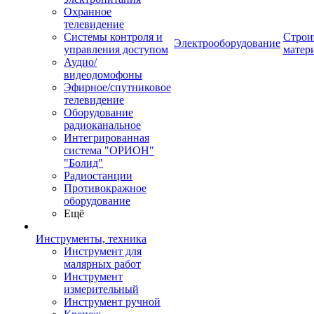
Охранное
телевидение
Системы контроля и
Строи
Электрооборудование
управления доступом
матер
Аудио/
видеодомофоны
Эфирное/спутниковое
телевидение
Оборудование
радиоканальное
Интегрированная
система "ОРИОН"
"Болид"
Радиостанции
Противокражное
оборудование
Ещё
Инструменты, техника
Инструмент для
малярных работ
Инструмент
измерительный
Инструмент ручной