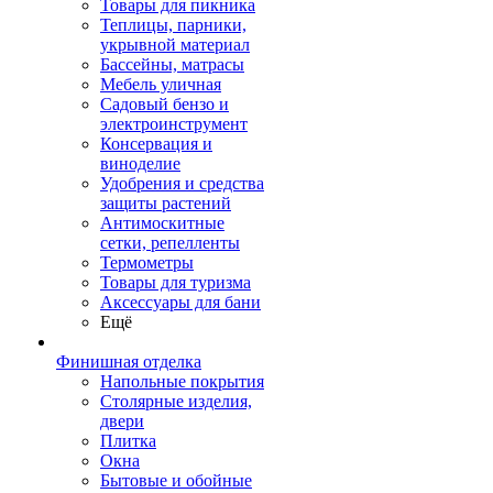
Товары для пикника
Теплицы, парники,
укрывной материал
Бассейны, матрасы
Мебель уличная
Садовый бензо и
электроинструмент
Консервация и
виноделие
Удобрения и средства
защиты растений
Антимоскитные
сетки, репелленты
Термометры
Товары для туризма
Аксессуары для бани
Ещё
Финишная отделка
Напольные покрытия
Столярные изделия,
двери
Плитка
Окна
Бытовые и обойные