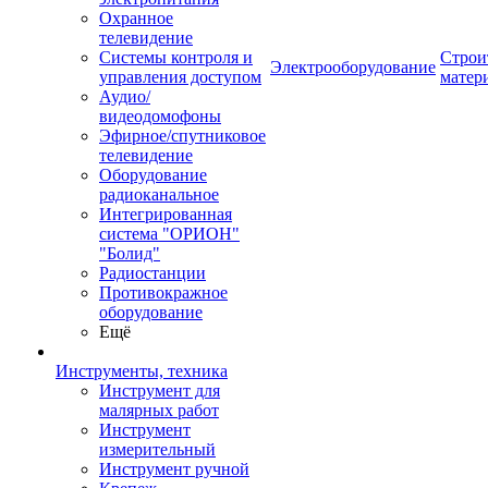
Охранное
телевидение
Системы контроля и
Строи
Электрооборудование
управления доступом
матер
Аудио/
видеодомофоны
Эфирное/спутниковое
телевидение
Оборудование
радиоканальное
Интегрированная
система "ОРИОН"
"Болид"
Радиостанции
Противокражное
оборудование
Ещё
Инструменты, техника
Инструмент для
малярных работ
Инструмент
измерительный
Инструмент ручной