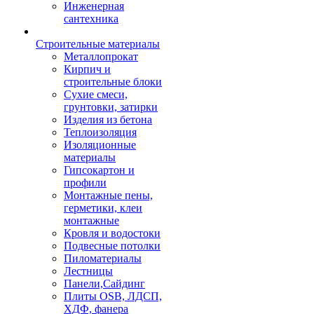
Инженерная
сантехника
Строительные материалы
Металлопрокат
Кирпич и
строительные блоки
Сухие смеси,
грунтовки, затирки
Изделия из бетона
Теплоизоляция
Изоляционные
материалы
Гипсокартон и
профили
Монтажные пены,
герметики, клеи
монтажные
Кровля и водостоки
Подвесные потолки
Пиломатериалы
Лестницы
Панели,Сайдинг
Плиты OSB, ЛДСП,
ХДФ, фанера