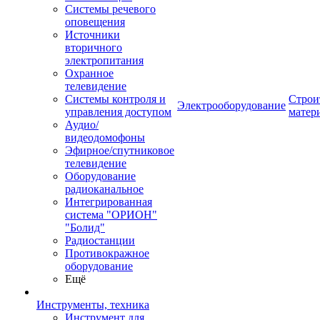
Системы речевого
оповещения
Источники
вторичного
электропитания
Охранное
телевидение
Системы контроля и
Строи
Электрооборудование
управления доступом
матер
Аудио/
видеодомофоны
Эфирное/спутниковое
телевидение
Оборудование
радиоканальное
Интегрированная
система "ОРИОН"
"Болид"
Радиостанции
Противокражное
оборудование
Ещё
Инструменты, техника
Инструмент для