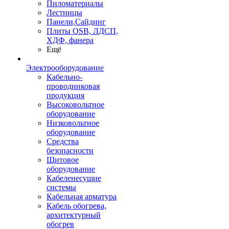
Пиломатериалы
Лестницы
Панели,Сайдинг
Плиты OSB, ЛДСП,
ХДФ, фанера
Ещё
Электрооборудование
Кабельно-
проводниковая
продукция
Высоковольтное
оборудование
Низковольтное
оборудование
Средства
безопасности
Щитовое
оборудование
Кабеленесущие
системы
Кабельная арматура
Кабель обогрева,
архитектурный
обогрев