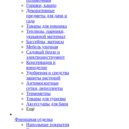
поливочный
Горшки, кашпо
Декоративные
предметы для дачи и
сада
Товары для пикника
Теплицы, парники,
укрывной материал
Бассейны, матрасы
Мебель уличная
Садовый бензо и
электроинструмент
Консервация и
виноделие
Удобрения и средства
защиты растений
Антимоскитные
сетки, репелленты
Термометры
Товары для туризма
Аксессуары для бани
Ещё
Финишная отделка
Напольные покрытия