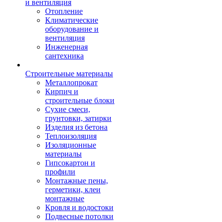
и вентиляция
Отопление
Климатические
оборудование и
вентиляция
Инженерная
сантехника
Строительные материалы
Металлопрокат
Кирпич и
строительные блоки
Сухие смеси,
грунтовки, затирки
Изделия из бетона
Теплоизоляция
Изоляционные
материалы
Гипсокартон и
профили
Монтажные пены,
герметики, клеи
монтажные
Кровля и водостоки
Подвесные потолки