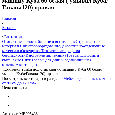
машину Куба 60 белая ( умывал Куба/
Гавана120) правая
Главная
-
Каталог
-
Сантехника
Отопление, водоснабжение и вентиляция
Строительные
материалы
Электрооборудование
Декоративно-отделочные
материалы
Освещение
Технические средства
безопасности
Инструменты, техника
Товары для дома и
быта
Техно Сити
Товары для дачи и сада
Финишная
отделка
Автотовары
-
Комплект тумба под стиральную машину Куба 60 белая (
умывал Куба/Гавана120) правая
Посмотреть все товары в разделе
«Мебель для ванных комнат
от 80 см до 120 см»
Цена снижена
Артикул:
МЕ2054861