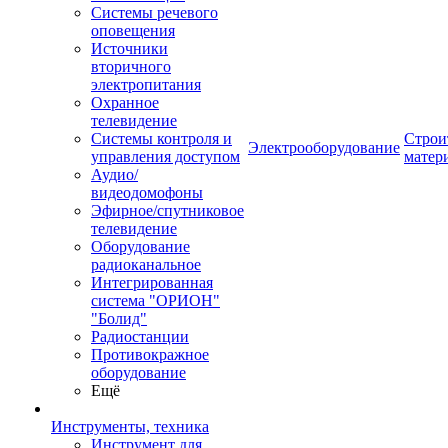
Системы речевого
оповещения
Источники
вторичного
электропитания
Охранное
телевидение
Системы контроля и
Строи
Электрооборудование
управления доступом
матер
Аудио/
видеодомофоны
Эфирное/спутниковое
телевидение
Оборудование
радиоканальное
Интегрированная
система "ОРИОН"
"Болид"
Радиостанции
Противокражное
оборудование
Ещё
Инструменты, техника
Инструмент для