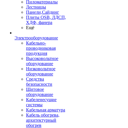
Пиломатериалы
Лестницы
Панели,Сайдинг
Плиты OSB, ЛДСП,
ХДФ, фанера
Ещё
Электрооборудование
Кабельно-
проводниковая
продукция
Высоковольтное
оборудование
Низковольтное
оборудование
Средства
безопасности
Щитовое
оборудование
Кабеленесущие
системы
Кабельная арматура
Кабель обогрева,
архитектурный
обогрев