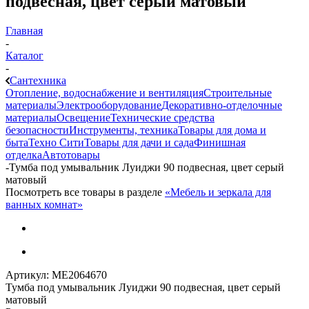
подвесная, цвет серый матовый
Главная
-
Каталог
-
Сантехника
Отопление, водоснабжение и вентиляция
Строительные
материалы
Электрооборудование
Декоративно-отделочные
материалы
Освещение
Технические средства
безопасности
Инструменты, техника
Товары для дома и
быта
Техно Сити
Товары для дачи и сада
Финишная
отделка
Автотовары
-
Тумба под умывальник Луиджи 90 подвесная, цвет серый
матовый
Посмотреть все товары в разделе
«Мебель и зеркала для
ванных комнат»
Артикул:
МЕ2064670
Тумба под умывальник Луиджи 90 подвесная, цвет серый
матовый