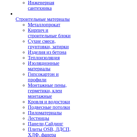
Инженерная
сантехника
Строительные материалы
Металлопрокат
Кирпич и
строительные блоки
Сухие смеси,
грунтовки, затирки
Изделия из бетона
Теплоизоляция
Изоляционные
материалы
Гипсокартон и
профили
Монтажные пены,
герметики, клеи
монтажные
Кровля и водостоки
Подвесные потолки
Пиломатериалы
Лестницы
Панели,Сайдинг
Плиты OSB, ЛДСП,
ХДФ, фанера