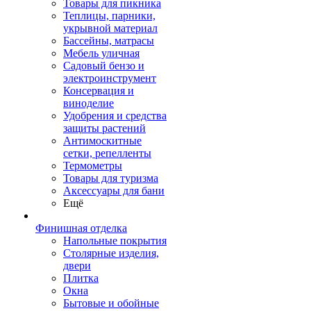
Товары для пикника
Теплицы, парники,
укрывной материал
Бассейны, матрасы
Мебель уличная
Садовый бензо и
электроинструмент
Консервация и
виноделие
Удобрения и средства
защиты растений
Антимоскитные
сетки, репелленты
Термометры
Товары для туризма
Аксессуары для бани
Ещё
Финишная отделка
Напольные покрытия
Столярные изделия,
двери
Плитка
Окна
Бытовые и обойные