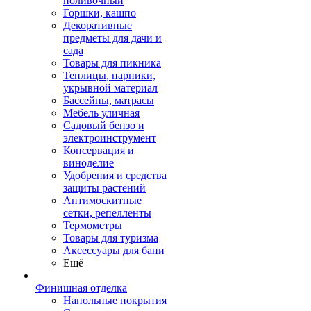
поливочный
Горшки, кашпо
Декоративные
предметы для дачи и
сада
Товары для пикника
Теплицы, парники,
укрывной материал
Бассейны, матрасы
Мебель уличная
Садовый бензо и
электроинструмент
Консервация и
виноделие
Удобрения и средства
защиты растений
Антимоскитные
сетки, репелленты
Термометры
Товары для туризма
Аксессуары для бани
Ещё
Финишная отделка
Напольные покрытия