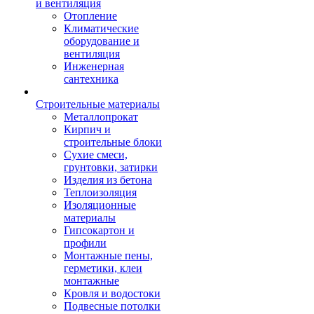
и вентиляция
Отопление
Климатические
оборудование и
вентиляция
Инженерная
сантехника
Строительные материалы
Металлопрокат
Кирпич и
строительные блоки
Сухие смеси,
грунтовки, затирки
Изделия из бетона
Теплоизоляция
Изоляционные
материалы
Гипсокартон и
профили
Монтажные пены,
герметики, клеи
монтажные
Кровля и водостоки
Подвесные потолки