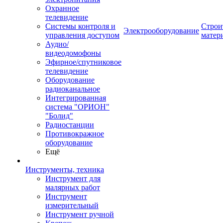
Охранное
телевидение
Системы контроля и
Строи
Электрооборудование
управления доступом
матер
Аудио/
видеодомофоны
Эфирное/спутниковое
телевидение
Оборудование
радиоканальное
Интегрированная
система "ОРИОН"
"Болид"
Радиостанции
Противокражное
оборудование
Ещё
Инструменты, техника
Инструмент для
малярных работ
Инструмент
измерительный
Инструмент ручной