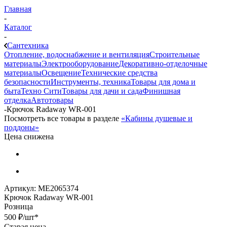
Главная
-
Каталог
-
Сантехника
Отопление, водоснабжение и вентиляция
Строительные
материалы
Электрооборудование
Декоративно-отделочные
материалы
Освещение
Технические средства
безопасности
Инструменты, техника
Товары для дома и
быта
Техно Сити
Товары для дачи и сада
Финишная
отделка
Автотовары
-
Крючок Radaway WR-001
Посмотреть все товары в разделе
«Кабины душевые и
поддоны»
Цена снижена
Артикул:
МЕ2065374
Крючок Radaway WR-001
Розница
500
₽
/шт
*
Старая цена