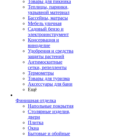
Товары для пикника
Теплицы, парники,
укрывной материал
Бассейны, матрасы
Мебель уличная
Садовый бензо и
электроинструмент
Консервация и
виноделие
Удобрения и средства
защиты растений
Антимоскитные
сетки, репелленты
Термометры
Товары для туризма
Аксессуары для бани
Ещё
Финишная отделка
Напольные покрытия
Столярные изделия,
двери
Плитка
Окна
Бытовые и обойные