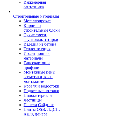
Инженерная
сантехника
Строительные материалы
Металлопрокат
Кирпич и
строительные блоки
Сухие смеси,
грунтовки, затирки
Изделия из бетона
Теплоизоляция
Изоляционные
материалы
Гипсокартон и
профили
Монтажные пены,
герметики, клеи
монтажные
Кровля и водостоки
Подвесные потолки
Пиломатериалы
Лестницы
Панели,Сайдинг
Плиты OSB, ЛДСП,
ХДФ, фанера