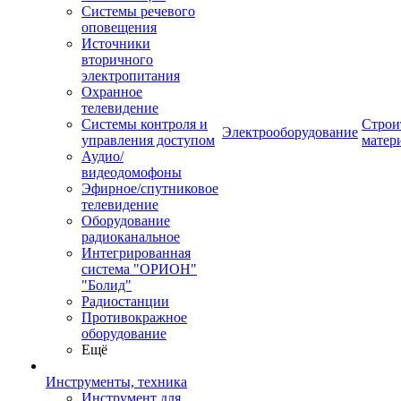
Системы речевого
оповещения
Источники
вторичного
электропитания
Охранное
телевидение
Системы контроля и
Строи
Электрооборудование
управления доступом
матер
Аудио/
видеодомофоны
Эфирное/спутниковое
телевидение
Оборудование
радиоканальное
Интегрированная
система "ОРИОН"
"Болид"
Радиостанции
Противокражное
оборудование
Ещё
Инструменты, техника
Инструмент для