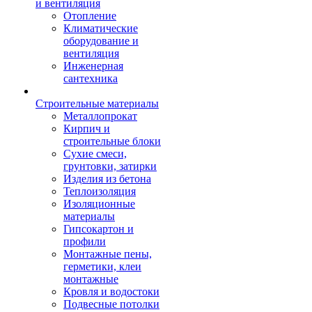
и вентиляция
Отопление
Климатические
оборудование и
вентиляция
Инженерная
сантехника
Строительные материалы
Металлопрокат
Кирпич и
строительные блоки
Сухие смеси,
грунтовки, затирки
Изделия из бетона
Теплоизоляция
Изоляционные
материалы
Гипсокартон и
профили
Монтажные пены,
герметики, клеи
монтажные
Кровля и водостоки
Подвесные потолки