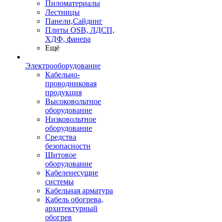
Пиломатериалы
Лестницы
Панели,Сайдинг
Плиты OSB, ЛДСП,
ХДФ, фанера
Ещё
Электрооборудование
Кабельно-
проводниковая
продукция
Высоковольтное
оборудование
Низковольтное
оборудование
Средства
безопасности
Щитовое
оборудование
Кабеленесущие
системы
Кабельная арматура
Кабель обогрева,
архитектурный
обогрев