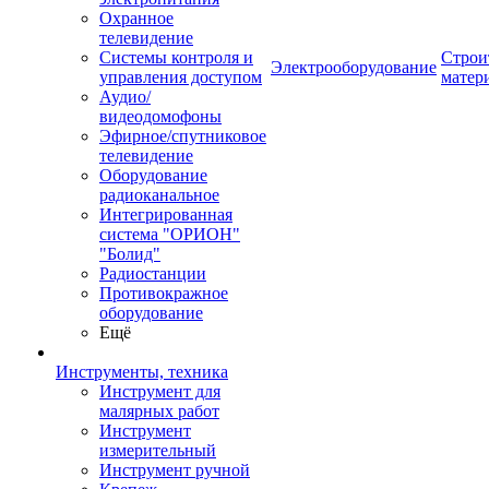
Охранное
телевидение
Системы контроля и
Строи
Электрооборудование
управления доступом
матер
Аудио/
видеодомофоны
Эфирное/спутниковое
телевидение
Оборудование
радиоканальное
Интегрированная
система "ОРИОН"
"Болид"
Радиостанции
Противокражное
оборудование
Ещё
Инструменты, техника
Инструмент для
малярных работ
Инструмент
измерительный
Инструмент ручной