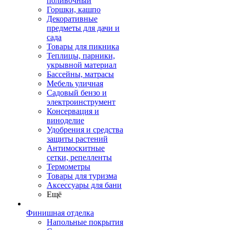
поливочный
Горшки, кашпо
Декоративные
предметы для дачи и
сада
Товары для пикника
Теплицы, парники,
укрывной материал
Бассейны, матрасы
Мебель уличная
Садовый бензо и
электроинструмент
Консервация и
виноделие
Удобрения и средства
защиты растений
Антимоскитные
сетки, репелленты
Термометры
Товары для туризма
Аксессуары для бани
Ещё
Финишная отделка
Напольные покрытия