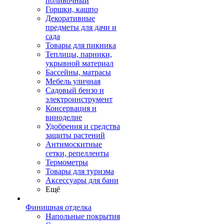
поливочный
Горшки, кашпо
Декоративные
предметы для дачи и
сада
Товары для пикника
Теплицы, парники,
укрывной материал
Бассейны, матрасы
Мебель уличная
Садовый бензо и
электроинструмент
Консервация и
виноделие
Удобрения и средства
защиты растений
Антимоскитные
сетки, репелленты
Термометры
Товары для туризма
Аксессуары для бани
Ещё
Финишная отделка
Напольные покрытия