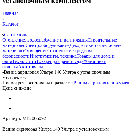
установочным комплектом
Главная
-
Каталог
-
Сантехника
Отопление, водоснабжение и вентиляция
Строительные
материалы
Электрооборудование
Декоративно-отделочные
материалы
Освещение
Технические средства
безопасности
Инструменты, техника
Товары для дома и
быта
Техно Сити
Товары для дачи и сада
Финишная
отделка
Автотовары
-
Ванна акриловая Ультра 140 Ультра с установочным
комплектом
Посмотреть все товары в разделе
«Ванны акриловые прямые»
Цена снижена
Артикул:
МЕ2066092
Ванна акриловая Ультра 140 Ультра с установочным