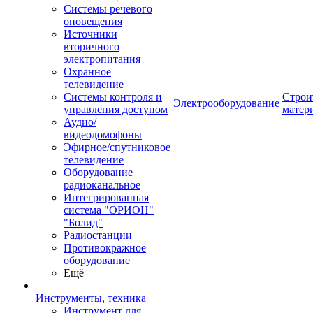
Системы речевого
оповещения
Источники
вторичного
электропитания
Охранное
телевидение
Системы контроля и
Строи
Электрооборудование
управления доступом
матер
Аудио/
видеодомофоны
Эфирное/спутниковое
телевидение
Оборудование
радиоканальное
Интегрированная
система "ОРИОН"
"Болид"
Радиостанции
Противокражное
оборудование
Ещё
Инструменты, техника
Инструмент для