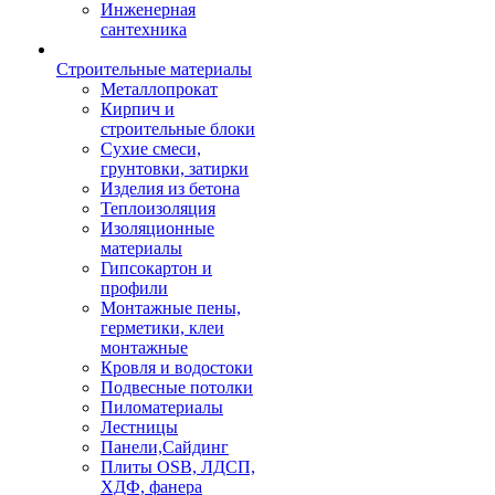
Инженерная
сантехника
Строительные материалы
Металлопрокат
Кирпич и
строительные блоки
Сухие смеси,
грунтовки, затирки
Изделия из бетона
Теплоизоляция
Изоляционные
материалы
Гипсокартон и
профили
Монтажные пены,
герметики, клеи
монтажные
Кровля и водостоки
Подвесные потолки
Пиломатериалы
Лестницы
Панели,Сайдинг
Плиты OSB, ЛДСП,
ХДФ, фанера