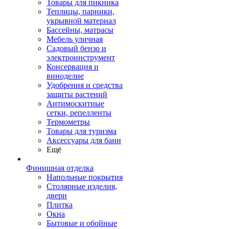
Товары для пикника
Теплицы, парники,
укрывной материал
Бассейны, матрасы
Мебель уличная
Садовый бензо и
электроинструмент
Консервация и
виноделие
Удобрения и средства
защиты растений
Антимоскитные
сетки, репелленты
Термометры
Товары для туризма
Аксессуары для бани
Ещё
Финишная отделка
Напольные покрытия
Столярные изделия,
двери
Плитка
Окна
Бытовые и обойные