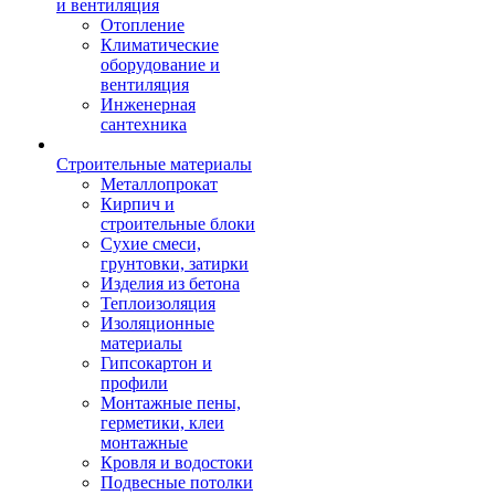
и вентиляция
Отопление
Климатические
оборудование и
вентиляция
Инженерная
сантехника
Строительные материалы
Металлопрокат
Кирпич и
строительные блоки
Сухие смеси,
грунтовки, затирки
Изделия из бетона
Теплоизоляция
Изоляционные
материалы
Гипсокартон и
профили
Монтажные пены,
герметики, клеи
монтажные
Кровля и водостоки
Подвесные потолки