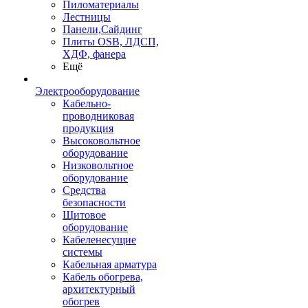
Пиломатериалы
Лестницы
Панели,Сайдинг
Плиты OSB, ЛДСП,
ХДФ, фанера
Ещё
Электрооборудование
Кабельно-
проводниковая
продукция
Высоковольтное
оборудование
Низковольтное
оборудование
Средства
безопасности
Щитовое
оборудование
Кабеленесущие
системы
Кабельная арматура
Кабель обогрева,
архитектурный
обогрев