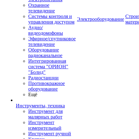
Охранное
телевидение
Системы контроля и
Строи
Электрооборудование
управления доступом
матер
Аудио/
видеодомофоны
Эфирное/спутниковое
телевидение
Оборудование
радиоканальное
Интегрированная
система "ОРИОН"
"Болид"
Радиостанции
Противокражное
оборудование
Ещё
Инструменты, техника
Инструмент для
малярных работ
Инструмент
измерительный
Инструмент ручной