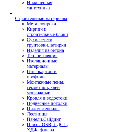
Инженерная
сантехника
Строительные материалы
Металлопрокат
Кирпич и
строительные блоки
Сухие смеси,
грунтовки, затирки
Изделия из бетона
Теплоизоляция
Изоляционные
материалы
Гипсокартон и
профили
Монтажные пены,
герметики, клеи
монтажные
Кровля и водостоки
Подвесные потолки
Пиломатериалы
Лестницы
Панели,Сайдинг
Плиты OSB, ЛДСП,
ХДФ, фанера