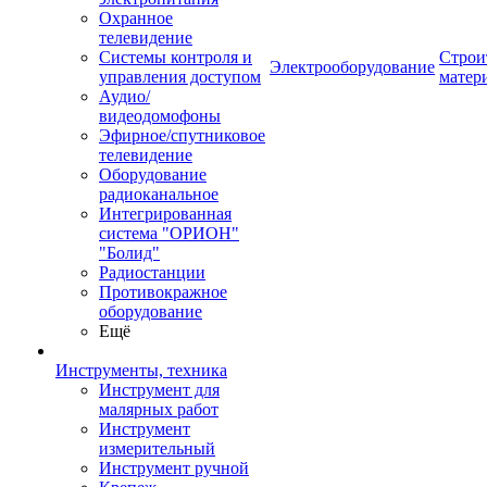
Охранное
телевидение
Системы контроля и
Строи
Электрооборудование
управления доступом
матер
Аудио/
видеодомофоны
Эфирное/спутниковое
телевидение
Оборудование
радиоканальное
Интегрированная
система "ОРИОН"
"Болид"
Радиостанции
Противокражное
оборудование
Ещё
Инструменты, техника
Инструмент для
малярных работ
Инструмент
измерительный
Инструмент ручной