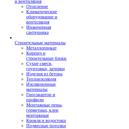
и вентиляция
Отопление
Климатические
оборудование и
вентиляция
Инженерная
сантехника
Строительные материалы
Металлопрокат
Кирпич и
строительные блоки
Сухие смеси,
грунтовки, затирки
Изделия из бетона
Теплоизоляция
Изоляционные
материалы
Гипсокартон и
профили
Монтажные пены,
герметики, клеи
монтажные
Кровля и водостоки
Подвесные потолки