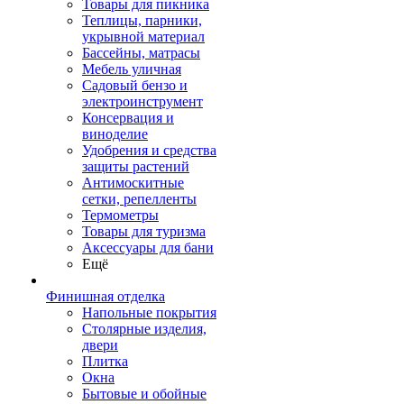
Товары для пикника
Теплицы, парники,
укрывной материал
Бассейны, матрасы
Мебель уличная
Садовый бензо и
электроинструмент
Консервация и
виноделие
Удобрения и средства
защиты растений
Антимоскитные
сетки, репелленты
Термометры
Товары для туризма
Аксессуары для бани
Ещё
Финишная отделка
Напольные покрытия
Столярные изделия,
двери
Плитка
Окна
Бытовые и обойные