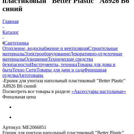
пластиковый "Better Plastic" А8926 B6
синий
Главная
-
Каталог
-
Сантехника
Отопление, водоснабжение и вентиляция
Строительные
материалы
Электрооборудование
Декоративно-отделочные
материалы
Освещение
Технические средства
безопасности
Инструменты, техника
Товары для дома и
быта
Техно Сити
Товары для дачи и сада
Финишная
отделка
Автотовары
-
Ершик для унитаза напольный пластиковый "Better Plastic"
А8926 B6 синий
Посмотреть все товары в разделе
«Аксессуары настольные»
Финальная цена
Артикул:
МЕ2066851
Ершик для унитаза напольный пластиковый "Better Plastic"