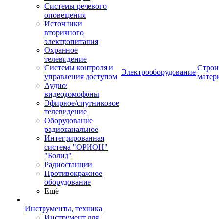
Системы речевого
оповещения
Источники
вторичного
электропитания
Охранное
телевидение
Системы контроля и
Строи
Электрооборудование
управления доступом
матер
Аудио/
видеодомофоны
Эфирное/спутниковое
телевидение
Оборудование
радиоканальное
Интегрированная
система "ОРИОН"
"Болид"
Радиостанции
Противокражное
оборудование
Ещё
Инструменты, техника
Инструмент для