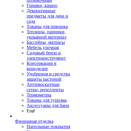
поливочный
Горшки, кашпо
Декоративные
предметы для дачи и
сада
Товары для пикника
Теплицы, парники,
укрывной материал
Бассейны, матрасы
Мебель уличная
Садовый бензо и
электроинструмент
Консервация и
виноделие
Удобрения и средства
защиты растений
Антимоскитные
сетки, репелленты
Термометры
Товары для туризма
Аксессуары для бани
Ещё
Финишная отделка
Напольные покрытия