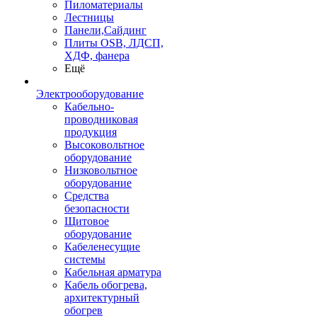
Пиломатериалы
Лестницы
Панели,Сайдинг
Плиты OSB, ЛДСП,
ХДФ, фанера
Ещё
Электрооборудование
Кабельно-
проводниковая
продукция
Высоковольтное
оборудование
Низковольтное
оборудование
Средства
безопасности
Щитовое
оборудование
Кабеленесущие
системы
Кабельная арматура
Кабель обогрева,
архитектурный
обогрев